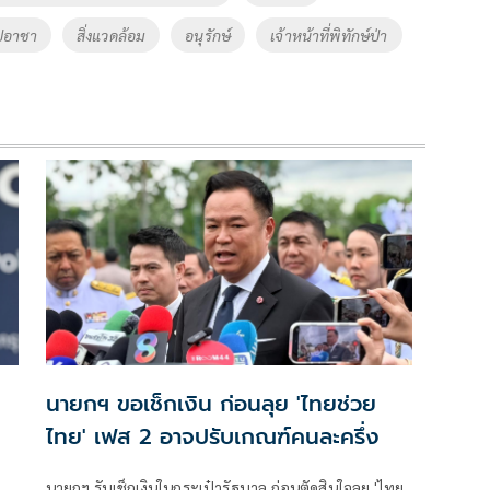
ลปอาชา
สิ่งแวดล้อม
อนุรักษ์
เจ้าหน้าที่พิทักษ์ป่า
นายกฯ ขอเช็กเงิน ก่อนลุย 'ไทยช่วย
ไทย' เฟส 2 อาจปรับเกณฑ์คนละครึ่ง
นายกฯ รับเช็กเงินในกระเป๋ารัฐบาล ก่อนตัดสินใจลุย 'ไทย