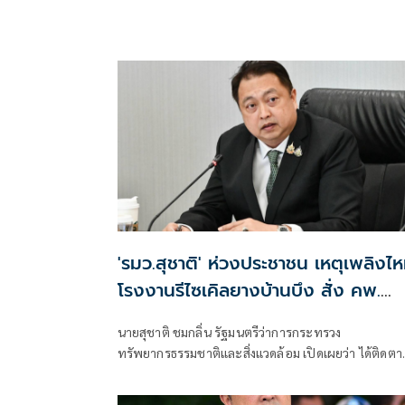
'รมว.สุชาติ' ห่วงประชาชน เหตุเพลิงไห
โรงงานรีไซเคิลยางบ้านบึง สั่ง คพ.
ตรวจคุณภาพอากาศเข้ม-แจ้งเตือน
นายสุชาติ ชมกลิ่น รัฐมนตรีว่าการกระทรวง
ประชาชนใกล้ชิด
ทรัพยากรธรรมชาติและสิ่งแวดล้อม เปิดเผยว่า ได้ติดตา
สถานการณ์เหตุเพลิงไหม้โรงงานรีไซเคิลยางรถยนต์ บริ
ซิน อี้ ไท่ อินดัสเตรียล เทรด จำกัด ตำบลคลองกิ่ว อำเภอ