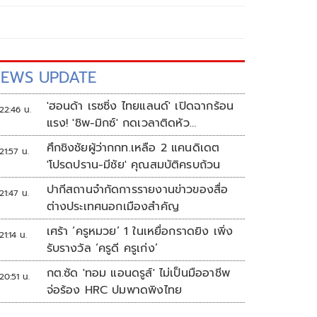
EWS UPDATE
'ฮอนด้า เรซซิ่ง ไทยแลนด์' เปิดฉากร้อน
22:46 น.
แรง! 'ชิพ-มิกซ์' กดเวลาติดหัว
แถว ARRC สนาม 4 ที่มัลดาลิกา
ศึกชิงชัยผู้ว่ากกท.เหลือ 2 แคนดิเดต
21:57 น.
'โปรดปราน-มีชัย' คุณสมบัติครบถ้วน
ปากีสถานจำกัดการรายงานข่าวของสื่อ
21:47 น.
ต่างประเทศนอกเมืองสำคัญ
เศร้า ‘ครูหมวย’ 1 ในเหยื่อกราดยิง เพิ่ง
21:14 น.
รับรางวัล ‘ครูดี ครูเก่ง’
กต.ซัด 'ทอม แอนดรูส์' ไม่เป็นมืออาชีพ
20:51 น.
จ่อร้อง HRC ปมพาดพิงไทย