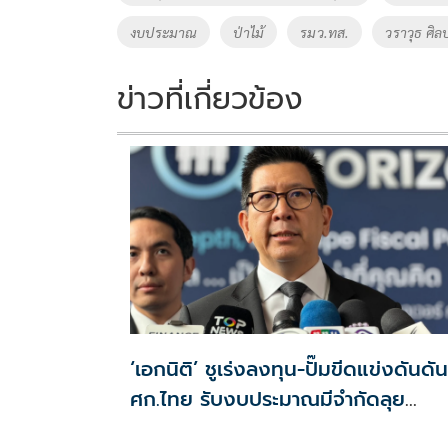
o
n
งบประมาณ
ป่าไม้
รมว.ทส.
วราวุธ ศิ
k
k
ข่าวที่เกี่ยวข้อง
‘เอกนิติ’ ชูเร่งลงทุน-ปั๊มขีดแข่งดันดัน
ศก.ไทย รับงบประมาณมีจำกัดลุย
งัด5Tปูพรมโตยาว