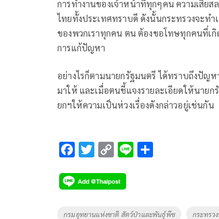
การทำงานของเจ้าหน้าที่ทุกๆคน ความเสียสล
ไทยทั้งประเทศทราบดี ดังนั้นกระทรวงจะทำเต็ม
ของพวกเราทุกคน ตน ต้องขอโทษทุกคนที่เกิดเห
การแก้ปัญหา
อย่างไรก็ตามนายกรัฐมนตรี ได้ทราบถึงปัญหาดั
มาให้ และเมื่อตนชี้แจงรายละเอียดให้นายกร
ยกฯให้ความเป็นห่วงเรื่องดังกล่าวอยู่เช่นกัน
F
T
C
Li
S
ac
wi
o
n
h
e
tt
p
e
ar
b
er
y
e
o
Li
Tags
กรมอุทยานแห่งชาติ สัตว์ป่าและพันธุ์พืช
กระทรวง