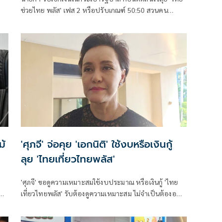
ช่วยไทย พลัส' เฟส 2 หรือปรับเกณฑ์ 50:50 สวนคน
วิจารณ์ปมเป็นภาระประชาชน ชี้การค้า-จีดีพี พุ่งไม่พูดถึง
ยันสถานะคลังยังแข็งแรง
ม้
'ศุภจี' จ่อคุย 'เอกนิติ' ใช้งบหรือเงินกู้
ลุย 'ไทยเที่ยวไทยพลัส'
'ศุภจี' ขอดูความเหมาะสมใช้งบประมาณ หรือเงินกู้ 'ไทย
ม
เที่ยวไทยพลัส' รับต้องดูความเหมาะสม ไม่จำเป็นต้องออก
ษัท
พร้อม 'ไทยช่วยไทยพลัส'