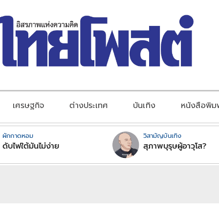
เศรษฐกิจ
ต่างประเทศ
บันเทิง
หนังสือพิม
ผักกาดหอม
วิสามัญบันเทิง
ดับไฟใต้มันไม่ง่าย
สุภาพบุรุษผู้อาวุโส?