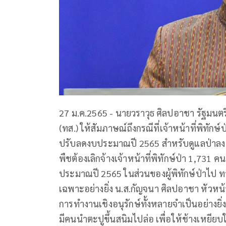
27 ม.ค.2565 - นายวราวุธ ศิลปอาชา รัฐมนต
(ทส.) ให้สัมภาษณ์ถึงกรณีที่เจ้าหน้าที่พิทักษ
ปรับลดงบประมาณปี 2565 สำหรับดูแลป่าลง 4
พืชต้องเลิกจ้างเจ้าหน้าที่พิทักษ์ป่า 1,731 คน 
ประมาณปี 2565 ในส่วนของผู้พิทักษ์ป่าไป ท
เฉพาะอย่างยิ่ง น.ส.กัญจนา ศิลปอาชา หัวห
การทำงานเชิงอนุรักษ์ทั้งหลายจำเป็นอย่างยิ่งที
มีคนนำตะปูขึ้นสนิมไปล่อ เพื่อให้ช้างเหยี