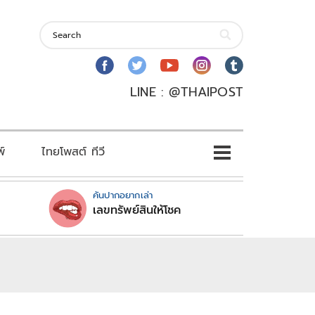
LINE : @THAIPOST
พ์
ไทยโพสต์ ทีวี
คันปากอยากเล่า
เลขทรัพย์สินให้โชค