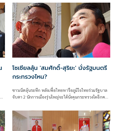
ประเทศแล้วกำลังกู่ไม่กลับ
ณ
โซเชียลลุ้น 'สมศักดิ์-สุริยะ' นั่งรัฐมนตรี
กระทรวงไหน?
ชาวเน็ตลุ้นระทึก หลังเพื่อไทยหารือภูมิใจไทยร่วมรัฐบาล
ฮีย
จับตา 2 นักการเมืองรุ่นใหญ่จะได้นั่งคุมกระทรวงใดอีกครั้ง
พร้อมขุดคำพูด “ผมถนัดเป็นรัฐบาล” กลับมาล้อเลียน