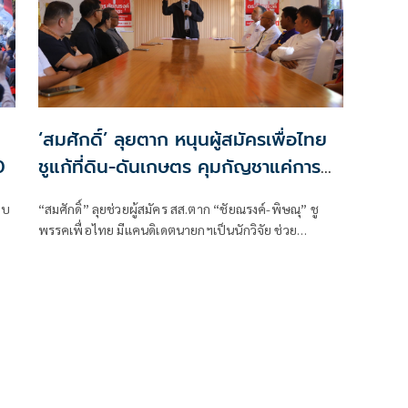
‘สมศักดิ์’ ลุยตาก หนุนผู้สมัครเพื่อไทย
0
ชูแก้ที่ดิน-ดันเกษตร คุมกัญชาแค่การ
แพทย์
พบ
“สมศักดิ์” ลุยช่วยผู้สมัคร สส.ตาก “ชัยณรงค์-พิษณุ” ชู
พรรคเพื่อไทย มีแคนดิเดตนายกฯเป็นนักวิจัย ช่วย
เกษตรกรได้เต็มที่ ขอ มั่นใจ