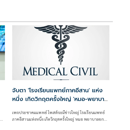
จับตา 'โรงเรียนแพทย์ภาคอีสาน' แห่ง
หนึ่ง เกิดวิกฤตครั้งใหญ่ 'หมอ-พยาบาล'
จ่อยกทีมลาออก
เพจประชาคมแพทย์ โพสต์จะมีข่าวใหญ่ โรงเรียนแพทย์
ก
ภาคอีสานแห่งหนึ่ง เกิดวิกฤตครั้งใหญ่ หมอ พยาบาลยกทีม
ำ
ลาออก ปัญหาระบบสาธารณสุข คือ Domino ระดับ