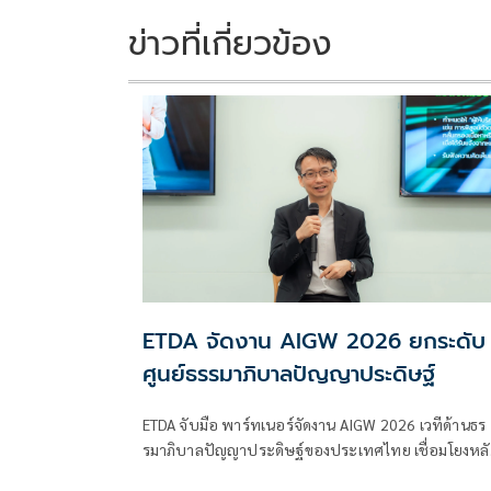
o
n
k
k
ข่าวที่เกี่ยวข้อง
ETDA จัดงาน AIGW 2026 ยกระดับ
ศูนย์ธรรมาภิบาลปัญญาประดิษฐ์
ETDA จับมือ พาร์ทเนอร์จัดงาน AIGW 2026 เวทีด้านธร
รมาภิบาลปัญญาประดิษฐ์ของประเทศไทย เชื่อมโยงหลั
การกำกับดูแล AI ระดับโลก สู่แนวทางปฏิบัติที่สามารถน