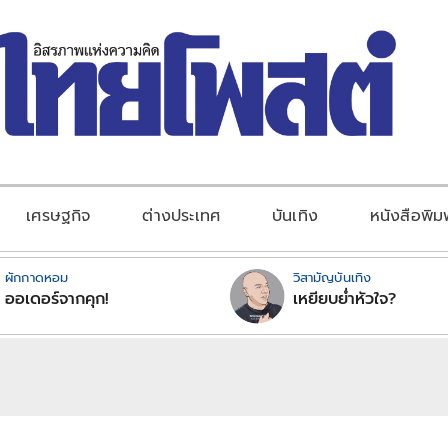
เศรษฐกิจ
ต่างประเทศ
บันเทิง
หนังสือพิม
ผักกาดหอม
วิสามัญบันเทิง
ออเดอร์จากคุก!
เหยียบย่ำหัวใจ?