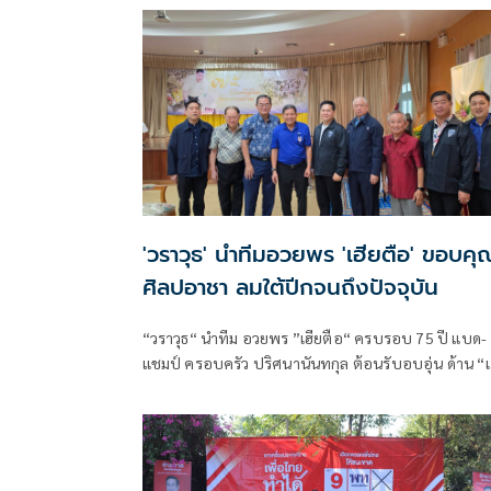
ไปใช้ได้จริงในบริบทของประเทศไทย
'วราวุธ' นำทีมอวยพร 'เฮียตือ' ขอบคุ
ศิลปอาชา ลมใต้ปีกจนถึงปัจจุบัน
“วราวุธ“ นำทีม อวยพร ”เฮียตือ“ ครบรอบ 75 ปี แบด-
แชมป์ ครอบครัว ปริศนานันทกุล ต้อนรับอบอุ่น ด้าน “เ
ตือ” ขอบคุณ “ศิลปอาชา” ที่เป็นลมใต้ปีกมาตลอดจน
ปัจจุบัน