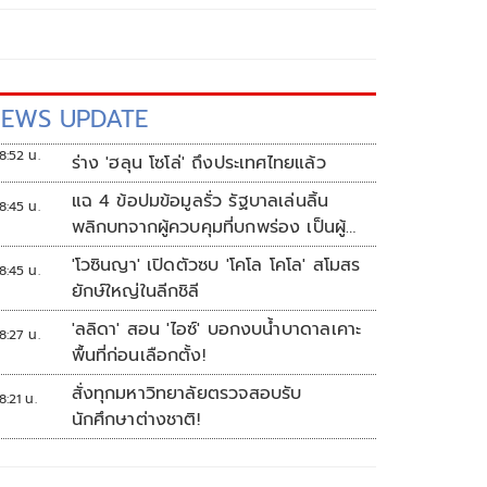
EWS UPDATE
8:52 น.
ร่าง 'ฮลุน โซโล่' ถึงประเทศไทยแล้ว
แฉ 4 ข้อปมข้อมูลรั่ว รัฐบาลเล่นลิ้น
8:45 น.
พลิกบทจากผู้ควบคุมที่บกพร่อง เป็นผู้
เสียหายขู่ฟ้องคนเอาความจริงมาพูด
'โวซินญา' เปิดตัวซบ 'โคโล โคโล' สโมสร
8:45 น.
ยักษ์ใหญ่ในลีกชิลี
'ลลิดา' สอน 'ไอซ์' บอกงบน้ำบาดาลเคาะ
8:27 น.
พื้นที่ก่อนเลือกตั้ง!
สั่งทุกมหาวิทยาลัยตรวจสอบรับ
8:21 น.
นักศึกษาต่างชาติ!