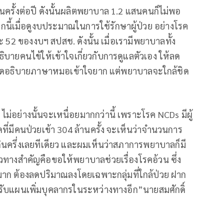
รั้งต่อปี ดังนั้นผลิตพยาบาล 1.2 แสนคนก็ไม่พอ
กนี้เมื่อดูงบประมาณในการใช้รักษาผู้ป่วย อย่างโรค
 52 ของงบฯ สปสช. ดังนั้น เมื่อเรามีพยาบาลทั้ง
ยคนไข้ให้เข้าใจเกี่ยวกับการดูแลตัวเอง ให้ลด
พูดอธิบายภาษาหมอเข้าใจยาก แต่พยาบาลจะใกล้ชิด
่อย่างนั้นจะเหนื่อยมากกว่านี้ เพราะโรค NCDs มีผู้
ที่มีคนป่วยเข้า 304 ล้านครั้ง จะเห็นว่าจำนวนการ
กินครึ่งเลยทีเดียว และผมเห็นว่าสภาการพยาบาลก็มี
แนวทางสำคัญคือขอให้พยาบาลช่วยเรื่องโรคอ้วน ซึ่ง
ลมาก ต้องลดปริมาณลงโดยเฉพาะกลุ่มที่ใกล้ป่วย ฝาก
งปรับแผนเพิ่มบุคลากรในระหว่างทางอีก”นายสมศักดิ์