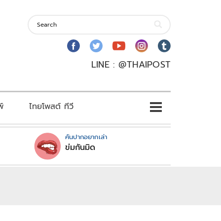
LINE : @THAIPOST
พ์
ไทยโพสต์ ทีวี
คันปากอยากเล่า
ข่มกันมิด