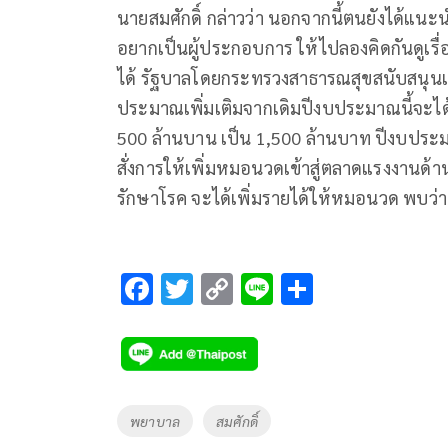
นายสมศักดิ์ กล่าวว่า นอกจากนี้ตนยังได้แนะน
อยากเป็นผู้ประกอบการ ให้ไปลองคิดกันดูเรื
ได้ รัฐบาลโดยกระทรวงสาธารณสุขสนับสนุนเ
ประมาณเพิ่มเติมจากเดิมปีงบประมาณนี้จะได้
500 ล้านบาน เป็น 1,500 ล้านบาท ปีงบประ
สั่งการให้เพิ่มหมอนวดเข้าสู่ตลาดแรงงานด้
รักษาโรค จะได้เพิ่มรายได้ให้หมอนวด พบว่า
F
T
C
Li
S
ac
wi
o
n
h
e
tt
p
e
ar
b
er
y
e
o
Li
Tags
พยาบาล
สมศักดิ์