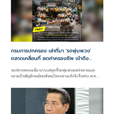
ภายในรัฐบาลชุดนี้
กรมการปกครอง เล่าที่มา 'รถพุ่มพวง'
ตลาดเคลื่อนที่ ลดค่าครองชีพ เข้าถึง
ปชช.พื้นที่ห่างไกล
รถเร่ขายของจะมีมานาน แต่ยุคที่รถพุ่มพวงแพร่หลายและ
กลายเป็นสัญลักษณ์ของสังคมไทยอย่างแท้จริง คือช่วง พ.ศ.
2531 - 2534 ในสมัยรัฐบาล พล.อ. ชาติชาย ชุณหะวัณ