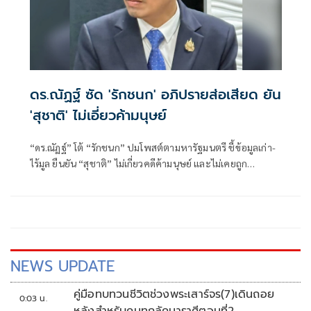
ดร.ณัฏฐ์ ซัด 'รักชนก' อภิปรายส่อเสียด ยัน
'สุชาติ' ไม่เอี่ยวค้ามนุษย์
“ดร.ณัฏฐ์” โต้ “รักชนก” ปมโพสต์ตามหารัฐมนตรี ชี้ข้อมูลเก่า-
ไร้มูล ยืนยัน “สุชาติ” ไม่เกี่ยวคดีค้ามนุษย์ และไม่เคยถูก
ป.ป.ช.ชี้มูลความผิด
NEWS UPDATE
คู่มือทบทวนชีวิตช่วงพระเสาร์จร(7)เดินถอย
0:03 น.
หลังสำหรับคนทุกลัคนาราศีตอนที่2