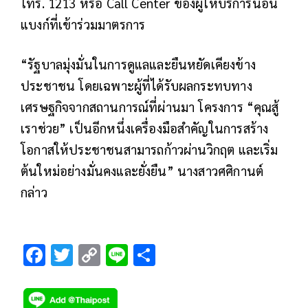
โทร. 1213 หรือ Call Center ของผู้ให้บริการนอน
แบงก์ที่เข้าร่วมมาตรการ
“รัฐบาลมุ่งมั่นในการดูแลและยืนหยัดเคียงข้าง
ประชาชน โดยเฉพาะผู้ที่ได้รับผลกระทบทาง
เศรษฐกิจจากสถานการณ์ที่ผ่านมา โครงการ “คุณสู้
เราช่วย” เป็นอีกหนึ่งเครื่องมือสำคัญในการสร้าง
โอกาสให้ประชาชนสามารถก้าวผ่านวิกฤต และเริ่ม
ต้นใหม่อย่างมั่นคงและยั่งยืน” นางสาวศศิกานต์
กล่าว
F
T
C
Li
S
ac
wi
o
n
h
e
tt
p
e
ar