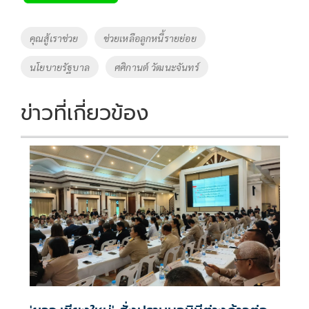
b
er
y
e
o
Li
Tags
คุณสู้เราช่วย
ช่วยเหลือลูกหนี้รายย่อย
o
n
นโยบายรัฐบาล
ศศิกานต์ วัฒนะจันทร์
k
k
ข่าวที่เกี่ยวข้อง