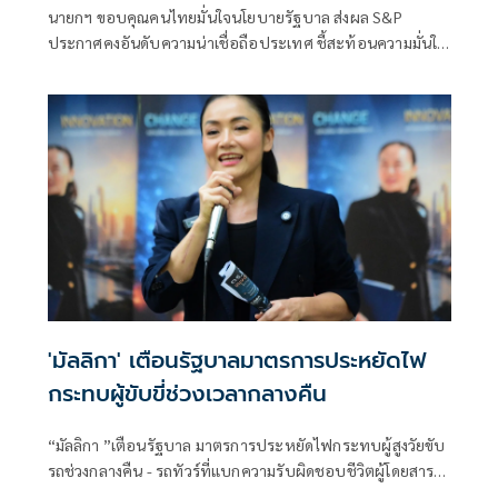
นายกฯ ขอบคุณคนไทยมั่นใจนโยบายรัฐบาล ส่งผล S&P
ประกาศคงอันดับความน่าเชื่อถือประเทศ ชี้สะท้อนความมั่นใจ
นานาชาติ พร้อมมาลงทุน-ท่องเที่ยว
'มัลลิกา' เตือนรัฐบาลมาตรการประหยัดไฟ
กระทบผู้ขับขี่ช่วงเวลากลางคืน
“มัลลิกา ”เตือนรัฐบาล มาตรการประหยัดไฟกระทบผู้สูงวัยขับ
รถช่วงกลางคืน - รถทัวร์ที่แบกความรับผิดชอบชีวิตผู้โดยสาร
เสนอหาทางออกร่วมกันกับกรุงเทพฯก่อนจะได้ผู้ว่าใหม่ เพราะ