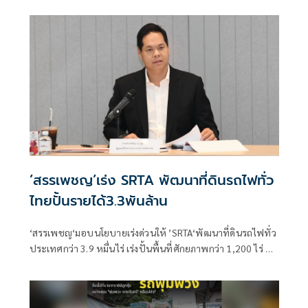
1 เดือนอันตรายหากปิดไฟหลายจุด พร้อมชู “นโยบายส่องสว่าง
ปลอดภัย 24 ชั่วโมง”
’สรรเพชญ’เร่ง SRTA พัฒนาที่ดินรถไฟทั่ว
ไทยปั้นรายได้3.3พันล้าน
‘สรรเพชญ‘มอบนโยบายเร่งด่วนให้ ’SRTA‘พัฒนาที่ดินรถไฟทั่ว
ประเทศกว่า 3.9 หมื่นไร่ เร่งปั้นพื้นที่ศักยภาพกว่า 1,200 ไร่ ตั้ง
เป้าปี 69 ปั๊มรายได้ 3,335 ล้าน เปิดทางเอกชนร่วมลงทุน ทั้ง
บางซื่อ -มักกะสัน -RCA และหัวหิน ดันโมเดล ‘TOD’ เชื่อมระบบ
รางกับเศรษฐกิจเมือง ปักธงผลตอบแทนทรัพย์สินจากเป็น 4%