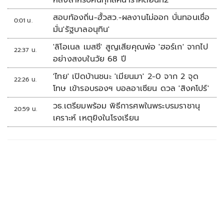
สอบท้องถิ่น-ฮั้วสว.-ผลงานไม่ออก บั่นทอนเชื่อ
0:01 น.
มั่น'รัฐบาลอนุทิน'
'ลิโอเนล เมสซี' สูญเสียคุณพ่อ 'ฮอร์เก' จากไป
22:37 น.
อย่างสงบในวัย 68 ปี
'ไทย' เปิดบ้านชนะ 'เมียนมา' 2-0 จาก 2 จุด
22:26 น.
โทษ เข้ารอบรองฯ บอลอาเซียน ดวล 'สิงคโปร์'
วธ.เตรียมพร้อม พิธีการศพในพระบรมราชานุ
20:59 น.
เคราะห์ เหตุยิงในโรงเรียน