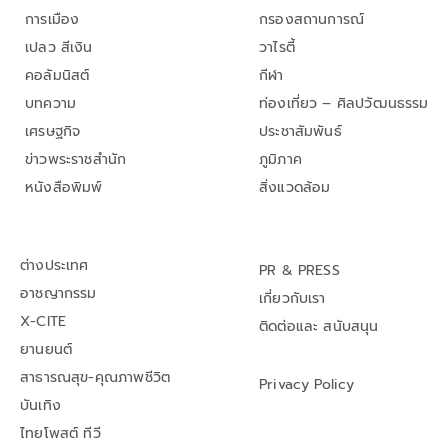
การเมือง
กรองสถานการณ์
เปลว สีเงิน
วาไรตี้
คอลัมนิสต์
กีฬา
บทความ
ท่องเที่ยว – ศิลปวัฒนธรรม
เศรษฐกิจ
ประชาสัมพันธ์
ข่าวพระราชสำนัก
ภูมิภาค
หนังสือพิมพ์
สิ่งแวดล้อม
ต่างประเทศ
PR & PRESS
อาชญากรรม
เกี่ยวกับเรา
X-CITE
ติดต่อและ สนับสนุน
ยานยนต์
สาธารณสุข-คุณภาพชีวิต
Privacy Policy
บันเทิง
ไทยโพสต์ ทีวี