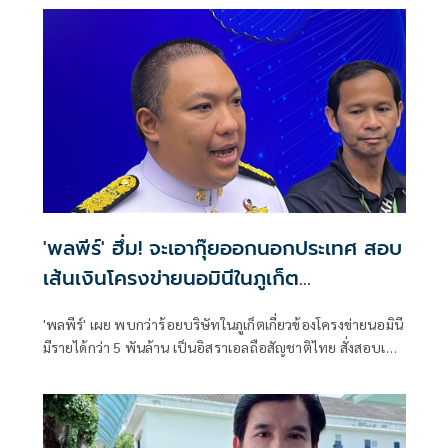
'พลพีร์' ฮึ่ม! จะเอากุ๊ยออกนอกประเทศ สอบ
เส้นเงินโครงข่ายนอมินีในภูเก็ต
กว่า100บริษัท
'พลพีร์' เผย พบกว่าร้อยบริษัทในภูเก็ตเกี่ยวข้องโครงข่ายนอมินี
มีรายได้กว่า 5 พันล้าน เป็นอิสราเอลถือสัญชาติไทย สั่งสอบเส้น
เงิน ลั่น ดำเนินคดีเต็มที่ ฮึ่ม จะเอากุ๊ยออกนอกประเทศ