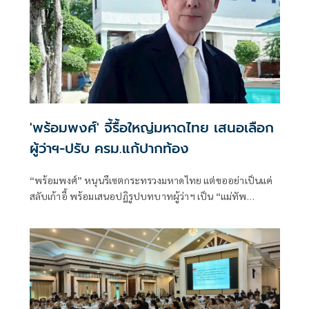
'พร้อมพงศ์' จี้รื้อใหญ่มหาดไทย เสนอเลือก
ผู้ว่าฯ-ปรับ ครม.แก้ปากท้อง
“พร้อมพงศ์” หนุนรีเซตกระทรวงมหาดไทย แต่ขออย่าเป็นแค่
สลับเก้าอี้ พร้อมเสนอปฏิรูปบทบาทผู้ว่าฯ เป็น “แม่ทัพ
เศรษฐกิจจังหวัด” และเปิดทางให้ประชาชนเลือกผู้ว่าฯ ในพื้นที่
ย้ำการปรับ ครม.ต้องตอบโจทย์ลดค่าครองชีพ ฟื้นความเชื่อมั่น
เศรษฐกิจ