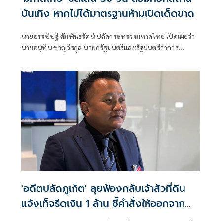
บันเทิง หากไม่ได้มาตรฐานห้ามเปิดเด็ดขาด
นายอรรษิษฐ์ สัมพันธรัตน์ ปลัดกระทรวงมหาดไทย เปิดเผยว่า
นายอนุทิน ชาญวีรกูล นายกรัฐมนตรีและรัฐมนตรีว่าการ
กระทรวงมหาดไทย ได้เสนอในที่ประชุมคณะรัฐมนตรี เมื่อวันที่
14 ก.ค. 69 มอบหมายให้กระทรวงมหาดไทยเป็นหน่วยงานหลัก
ร่วมกับกรุงเทพมหานคร
'อดีตปลัดภูเก็ต' ลุยฟ้องกลับเจ้าสัวที่ดิน
แจ้งเท็จรีดเงิน 1 ล้าน ชี้คำสั่งให้ออกจาก
ราชการ เร่งรัดผิดสังเกต