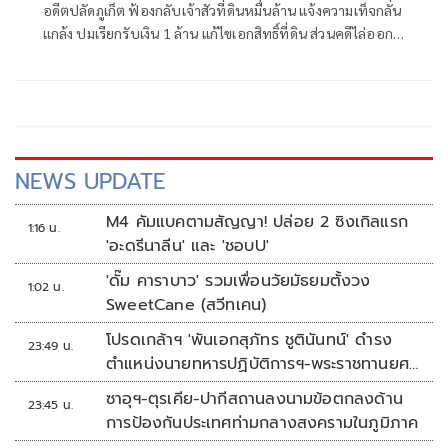
อดีตปลัดภูเก็ต ฟ้องกลับเจ้าสัวที่ดินหมื่นล้าน แจ้งความเท็จกลั่น
แกล้ง ปมเรียกรับเงิน 1 ล้าน แก้ไขเอกสิทธิ์ที่ดิน ส่วนคดีไล่ออก
ปมทุจริตสอบท้องถิ่น ฟ้องกลับศาลคดีทุจริตฯ เเล้ว
NEWS UPDATE
M4 คัมแบคตามสัญญา! ปล่อย 2 ซิงเกิลแรก
1:16 น.
'อะดรีนาลีน' และ 'ชอบU'
'ดั๊ม คาราบาว' รวมเพื่อนวัยมัธยมตั้งวง
1:02 น.
SweetCane (สวีทเคน)
โปรดเกล้าฯ 'พันเอกสุภัทร ชูตินันทน์' ดำรง
23:49 น.
ตำแหน่งนายทหารปฏิบัติการฯ-พระราชทานยศ
'พลตรี'
ซาอุฯ-ตุรเคีย-ปากีสถานลงนามข้อตกลงด้าน
23:45 น.
การป้องกันประเทศท่ามกลางสงครามในภูมิภาค