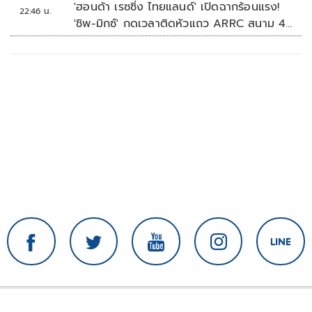
'ฮอนด้า เรซซิ่ง ไทยแลนด์' เปิดฉากร้อนแรง!
22:46 น.
'ชิพ-มิกซ์' กดเวลาติดหัวแถว ARRC สนาม 4
ที่มัลดาลิกา