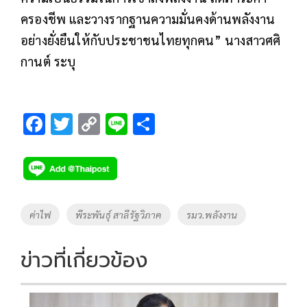
ครองชีพ และวางรากฐานความมั่นคงด้านพลังงาน
อย่างยั่งยืนให้กับประชาชนไทยทุกคน” นางสาวศศิ
กานต์​ ระบุ
F
T
C
Li
S
ac
wi
o
n
h
e
tt
p
e
ar
b
er
y
e
o
Li
Tags
ค่าไฟ
พีระพันธุ์ สาลีรัฐวิภาค
รมว.พลังงาน
o
n
k
k
ข่าวที่เกี่ยวข้อง