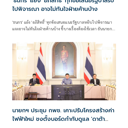
'ธนกร' แย้ง 'อภิสิทธิ์' ทุกข้อเสนอรัฐบาลรับ
ไปพิจารณา อาจไม่ทันใจฝ่ายค้านบ้าง
'ธนกร' แย้ง 'อภิสิทธิ์' ทุกข้อเสนอแนะรัฐบาลหยิบไปพิจารณา
แจงอาจไม่ทันใจฝ่ายค้านบ้าง ชี้บางเรื่องต้องใช้เวลา ยันนายกฯ
ไม่เคยนิ่งนอนใจ สั่งการใกล้ชิดห้ามทอดทิ้งประชาชน
นายกฯ ประชุม กพช. เคาะปรับโครงสร้างค่า
ไฟฟ้าใหม่ ชงตั้งบอร์ดกำกับดูแล 'ดาต้า
เซ็นเตอร์'