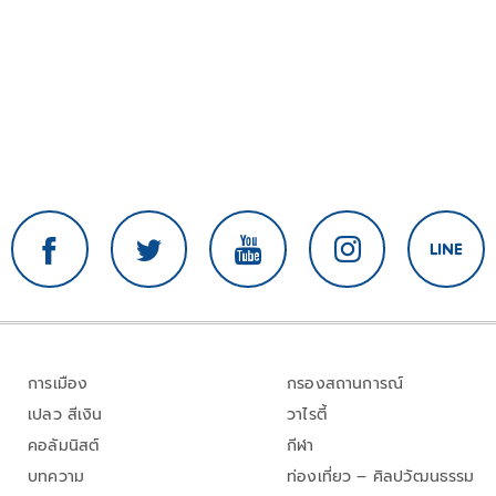
การเมือง
กรองสถานการณ์
เปลว สีเงิน
วาไรตี้
คอลัมนิสต์
กีฬา
บทความ
ท่องเที่ยว – ศิลปวัฒนธรรม