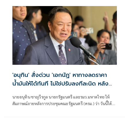
ลดราคาน้ำมันพรุ่งนี้เช้าทันที
'อนุทิน' สั่งด่วน 'เอกนัฏ' หาทางลดราคา
น้ำมันให้ได้ทันที ไม่ใช่ปรับลงทีละนิด หลัง
ราคาตลาดโลกลดแล้ว
นายอนุทิน ชาญวีรกูล นายกรัฐมนตรี และรมว.มหาดไทย ให้
สัมภาษณ์ภายหลังการประชุมคณะรัฐมนตรี (ครม.) ว่า วันนี้ได้สั่ง
การให้นายเอกนัฏ พร้อมพันธุ์ รมว.พลังงาน ไปหาทางในการลด
ราคาขายปลีกน้ำมันลงให้ได้ เหตุผลคือประชาชนทั่วไปได้รับ
ทราบราคาน้ำในตลาดโลกได้ลดลงแล้วและราคาอยู่ในระดับที่