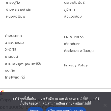
เศรษฐกิจ
ประชาสัมพันธ์
ข่าวพระราชสำนัก
ภูมิภาค
หนังสือพิมพ์
สิ่งแวดล้อม
ต่างประเทศ
PR & PRESS
อาชญากรรม
เกี่ยวกับเรา
X-CITE
ติดต่อและ สนับสนุน
ยานยนต์
สาธารณสุข-คุณภาพชีวิต
Privacy Policy
บันเทิง
ไทยโพสต์ ทีวี
Copyright© thaipost.net, All rights reserved.,
เราใช้คุกกี้เพื่อพัฒนาประสิทธิภาพ และประสบการณ์ที่ดีในการใช้
เว็บไซต์ของคุณ คุณสามารถศึกษารายละเอียดได้ที่นี่
ออกแบบเว็บ จัดทำเว็บไซต์โดย iDesign
ยินยอม
นโยบายความเป็นส่วนตัว