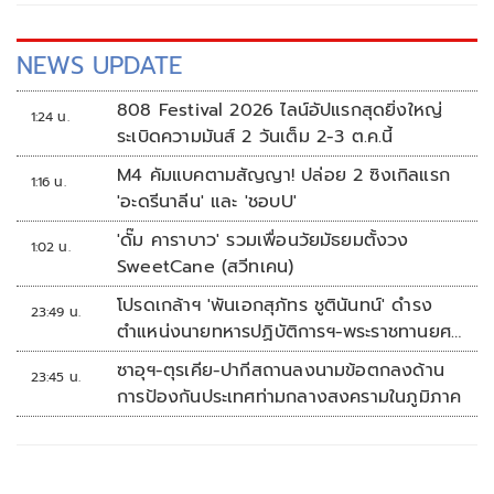
ทรงตัว ราคาขายปลีกในประเทศก็สมควรที่จะลดลง
NEWS UPDATE
808 Festival 2026 ไลน์อัปแรกสุดยิ่งใหญ่
1:24 น.
ระเบิดความมันส์ 2 วันเต็ม 2-3 ต.ค.นี้
M4 คัมแบคตามสัญญา! ปล่อย 2 ซิงเกิลแรก
1:16 น.
'อะดรีนาลีน' และ 'ชอบU'
'ดั๊ม คาราบาว' รวมเพื่อนวัยมัธยมตั้งวง
1:02 น.
SweetCane (สวีทเคน)
โปรดเกล้าฯ 'พันเอกสุภัทร ชูตินันทน์' ดำรง
23:49 น.
ตำแหน่งนายทหารปฏิบัติการฯ-พระราชทานยศ
'พลตรี'
ซาอุฯ-ตุรเคีย-ปากีสถานลงนามข้อตกลงด้าน
23:45 น.
การป้องกันประเทศท่ามกลางสงครามในภูมิภาค