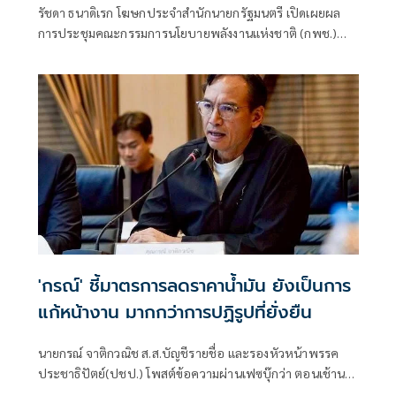
รัชดา ธนาดิเรก โฆษกประจำสำนักนายกรัฐมนตรี เปิดเผยผล
การประชุมคณะกรรมการนโยบายพลังงานแห่งชาติ (กพช.)
ครั้งที่ 2/2569 ที่มีนายกรัฐมนตรี เป็นประธานการประชุมว่า ที่
ประชุมมีมติเห็นชอบมาตรการสำคัญด้านพลังงาน เรื่อง
โครงสร้างอัตราค่าไฟฟ้า
'กรณ์' ชี้มาตรการลดราคาน้ำมัน ยังเป็นการ
แก้หน้างาน มากกว่าการปฏิรูปที่ยั่งยืน
นายกรณ์ จาติกวณิช ส.ส.บัญชีรายชื่อ และรองหัวหน้าพรรค
ประชาธิปัตย์(ปชป.) โพสต์ข้อความผ่านเฟซบุ๊กว่า ตอนเช้านา
ยกฯ สั่งการ รัฐมนตรีพลังงานให้ลดราคาน้ำมัน ตกเย็นมีประกาศ