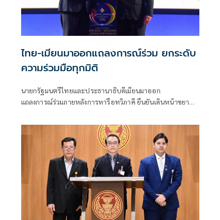
ไทย-เมียนมาออกแถลงการณ์ร่วม ยกระดับ
ความร่วมมือทุกมิติ
นายกรัฐมนตรีไทยและประธานาธิบดีเมียนมาออก
แถลงการณ์ร่วมภายหลังการหารือทวิภาคี ยืนยันเดินหน้าขยาย
ความร่วมมือด้านความมั่นคง เศรษฐกิจ การค้าชายแดน การ
ปราบปรามอาชญากรรมข้ามชา