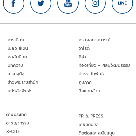
การเมือง
กรองสถานการณ์
เปลว สีเงิน
วาไรตี้
คอลัมนิสต์
กีฬา
บทความ
ท่องเที่ยว – ศิลปวัฒนธรรม
เศรษฐกิจ
ประชาสัมพันธ์
ข่าวพระราชสำนัก
ภูมิภาค
หนังสือพิมพ์
สิ่งแวดล้อม
ต่างประเทศ
PR & PRESS
อาชญากรรม
เกี่ยวกับเรา
X-CITE
ติดต่อและ สนับสนุน