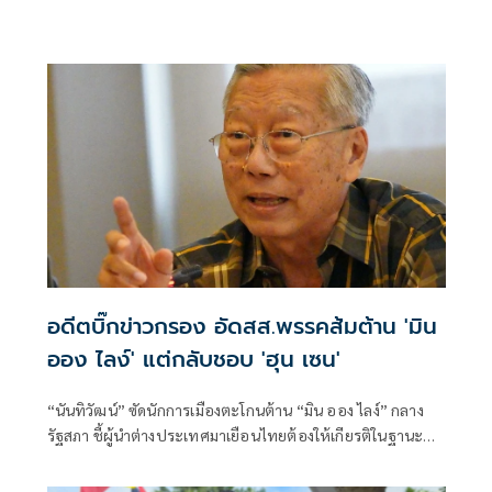
'สิงคโปร์'
อดีตบิ๊กข่าวกรอง อัดสส.พรรคส้มต้าน 'มิน
ออง ไลง์' แต่กลับชอบ 'ฮุน เซน'
“นันทิวัฒน์” ซัดนักการเมืองตะโกนต้าน “มิน ออง ไลง์” กลาง
รัฐสภา ชี้ผู้นำต่างประเทศมาเยือนไทยต้องให้เกียรติในฐานะ
แขก เหน็บนักสิทธิ-สส. “คลั่งประชาธิปไตย” จงเกลียดจงชังผู้นำ
เมียนมาตามตะวันตก แต่กลับเสนอเปิดด่านเป็นเพื่อนบ้านที่ดี