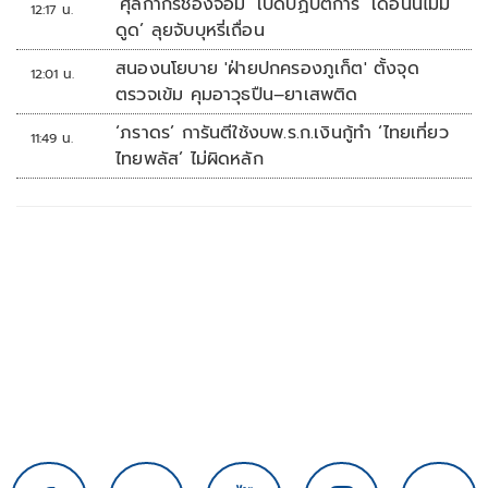
‘ศุลกากรช่องจอม’ เปิดปฏิบัติการ ‘เดือนนี้ไม่มี
12:17 น.
ดูด’ ลุยจับบุหรี่เถื่อน
สนองนโยบาย 'ฝ่ายปกครองภูเก็ต' ตั้งจุด
12:01 น.
ตรวจเข้ม คุมอาวุธปืน–ยาเสพติด
‘ภราดร’ การันตีใช้งบพ.ร.ก.เงินกู้ทำ ‘ไทยเที่ยว
11:49 น.
ไทยพลัส’ ไม่ผิดหลัก