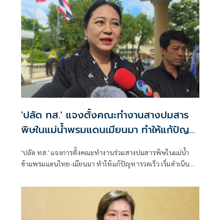
กับ “ฮุน เซน”
'ปลัด ทส.' แจงตั้งคณะทำงานสางปมสาร
พิษในแม่น้ำพรมแดนเมียนมา ทำให้แก้ปัญหา
รวดเร็ว
'ปลัด ทส.' แจงการตั้งคณะทำงานร่วมสางปมสารพิษในแม่น้ำ
ข้ามพรมแดนไทย-เมียนมา ทำให้แก้ปัญหารวดเร็ว เริ่มดำเนิน
การ ส.ค.นี้