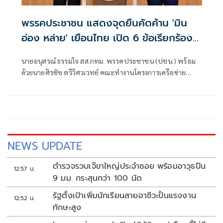
พรรคประชาชน แสดงจุดยืนคัดค้าน 'มิน
อ่อง หล่าย' เยือนไทย เปิด 6 ข้อเรียกร้อง
รัฐสภา-รัฐบาล
นายอนุสรณ์ ธรรมใจ สส.กทม. พรรคประชาชน (ปชน.) พร้อม
ด้วยนายศิรชัช ตรีวิศวเวทย์ คณะทำงานโครงการเครือข่าย
ประชาธิปไตยอาเซียนเพื่อสันติภาพ สิทธิมนุษยชน และการ
พัฒนาอย่างยั่งยืน แถลงคัดค้านการเยือนไทยอย่างเป็นทางการ
ของพลเอกอาวุโส มิน ออง ไลง์
NEWS UPDATE
ตำรวจรวบเจ๊ขาใหญ่ประจำซอย พร้อมอาวุธปืน
12:57 น.
9 มม. กระสุนกว่า 100 นัด
รัฐตั้งเป้าเพิ่มนักเรียนสายอาชีวะปั้นแรงงาน
12:52 น.
ทักษะสูง