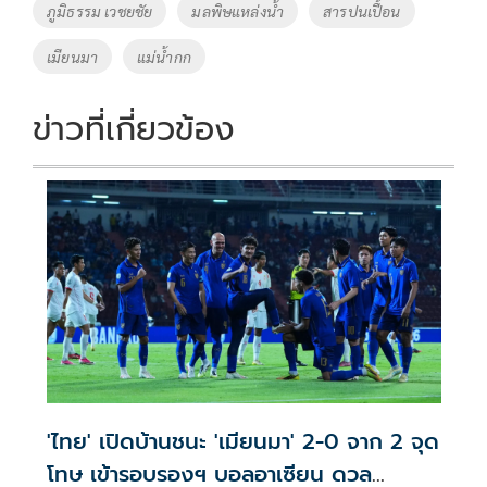
o
Li
Tags
ภูมิธรรม เวชยชัย
มลพิษแหล่งน้ำ
สารปนเปื้อน
o
n
เมียนมา
แม่น้ำกก
k
k
ข่าวที่เกี่ยวข้อง
'ไทย' เปิดบ้านชนะ 'เมียนมา' 2-0 จาก 2 จุด
โทษ เข้ารอบรองฯ บอลอาเซียน ดวล