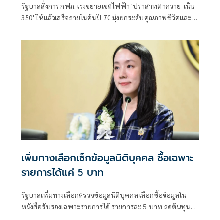
รัฐบาลสั่งการ กฟภ. เร่งขยายเขตไฟฟ้า 'ปราสาทตาควาย-เนิน
350' ให้แล้วเสร็จภายในต้นปี 70 มุ่งยกระดับคุณภาพชีวิตและ
ขวัญกำลังพลแนวหน้า เสริมสร้างความมั่นคงชายแดน
เพิ่มทางเลือกเช็กข้อมูลนิติบุคคล ซื้อเฉพาะ
รายการได้แค่ 5 บาท
รัฐบาลเพิ่มทางเลือกตรวจข้อมูลนิติบุคคล เลือกซื้อข้อมูลใน
หนังสือรับรองเฉพาะรายการได้ รายการละ 5 บาท ลดต้นทุน
ประชาชน-ภาคธุรกิจ