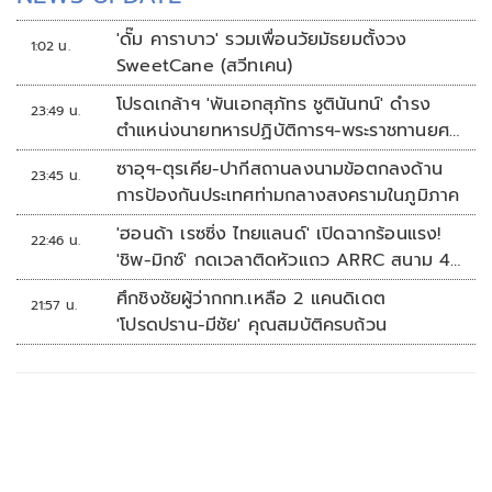
'ดั๊ม คาราบาว' รวมเพื่อนวัยมัธยมตั้งวง
1:02 น.
SweetCane (สวีทเคน)
โปรดเกล้าฯ 'พันเอกสุภัทร ชูตินันทน์' ดำรง
23:49 น.
ตำแหน่งนายทหารปฏิบัติการฯ-พระราชทานยศ
'พลตรี'
ซาอุฯ-ตุรเคีย-ปากีสถานลงนามข้อตกลงด้าน
23:45 น.
การป้องกันประเทศท่ามกลางสงครามในภูมิภาค
'ฮอนด้า เรซซิ่ง ไทยแลนด์' เปิดฉากร้อนแรง!
22:46 น.
'ชิพ-มิกซ์' กดเวลาติดหัวแถว ARRC สนาม 4
ที่มัลดาลิกา
ศึกชิงชัยผู้ว่ากกท.เหลือ 2 แคนดิเดต
21:57 น.
'โปรดปราน-มีชัย' คุณสมบัติครบถ้วน