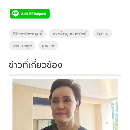
ac
wi
o
n
h
e
tt
p
e
ar
b
er
y
e
o
Li
Tags
30บาทรักษษทุกที่
นายจิรายุ ห่วงทรัพย์
รัฐบาล
o
n
สาธารณสุข
สุขภาพ
k
k
ข่าวที่เกี่ยวข้อง