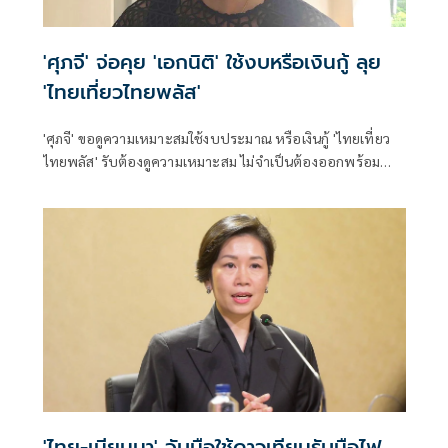
'ศุภจี' จ่อคุย 'เอกนิติ' ใช้งบหรือเงินกู้ ลุย
'ไทยเที่ยวไทยพลัส'
'ศุภจี' ขอดูความเหมาะสมใช้งบประมาณ หรือเงินกู้ 'ไทยเที่ยว
ไทยพลัส' รับต้องดูความเหมาะสม ไม่จำเป็นต้องออกพร้อม
'ไทยช่วยไทยพลัส'
'ไทย-เมียนมา' จับมือใช้ดาวเทียมรับมือไฟ