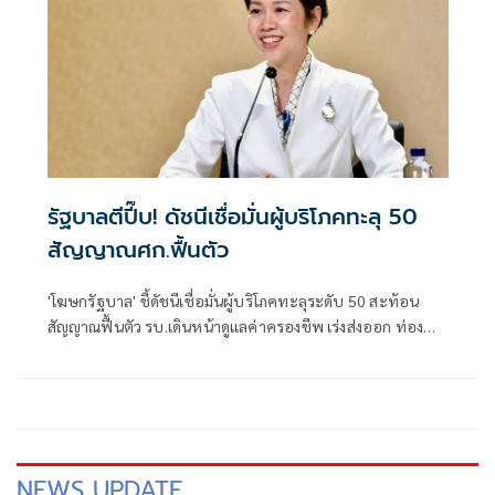
รัฐบาลตีปี๊บ! ดัชนีเชื่อมั่นผู้บริโภคทะลุ 50
สัญญาณศก.ฟื้นตัว
'โฆษกรัฐบาล' ชี้ดัชนีเชื่อมั่นผู้บริโภคทะลุระดับ 50 สะท้อน
สัญญาณฟื้นตัว รบ.เดินหน้าดูแลค่าครองชีพ เร่งส่งออก ท่อง
เที่ยว และการลงทุนต่อเนื่อง
NEWS UPDATE