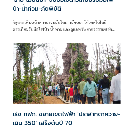
ป่า-น้ำท่วม-ภัยพิบัติ
รัฐบาลเดินหน้าความร่วมมือไทย–เมียนมา ใช้เทคโนโลยี
ดาวเทียมรับมือไฟป่า น้ำท่วม และดูแลทรัพยากรธรรมชาติ
ชายแดน ยกระดับการจัดการภัยพิบัติและสิ่งแวดล้อมร่วมกัน
เร่ง กฟภ. ขยายเขตไฟฟ้า 'ปราสาทตาควาย-
เนิน 350' เสร็จต้นปี 70