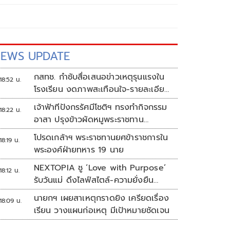
EWS UPDATE
กสทช. กำชับสื่อเสนอข่าวเหตุรุนแรงใน
18:52 น.
โรงเรียน งดภาพสะเทือนใจ-รายละเอียด
เสี่ยงเลียนแบบ
เจ้าฟ้าทีปังกรรัศมีโชติฯ ทรงทำกิจกรรม
18:22 น.
อาสา ปรุงข้าวผัดหมูพระราชทาน
ประชาชน
โปรดเกล้าฯ พระราชทานยศข้าราชการใน
18:19 น.
พระองค์ฝ่ายทหาร 19 นาย
NEXTOPIA ชู ‘Love with Purpose’
18:12 น.
รับวันแม่ ดึงไลฟ์สไตล์-ความยั่งยืน
สร้างประสบการณ์ช้อปปิงมีความหมาย
นายกฯ เผยสาเหตุกราดยิง เครียดเรื่อง
18:09 น.
เรียน วางแผนก่อเหตุ มีเป้าหมายชัดเจน