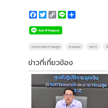
F
T
C
Li
S
ac
wi
o
n
h
e
tt
p
e
ar
b
er
y
e
o
Li
Tags
กระทรวงสาธารณสุข
ชายแดน
ทหาร
ว
o
n
k
k
ข่าวที่เกี่ยวข้อง