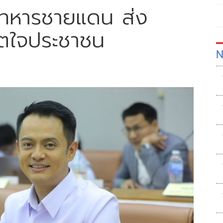
ุนทหารชายแดน ส่ง
ิตใจประชาชน
N