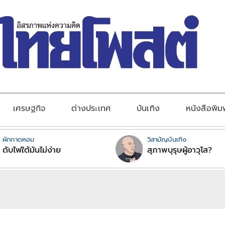
เศรษฐกิจ
ต่างประเทศ
บันเทิง
หนังสือพิม
ผักกาดหอม
วิสามัญบันเทิง
ดับไฟใต้มันไม่ง่าย
สุภาพบุรุษผู้อาวุโส?