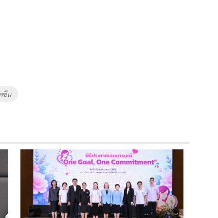
ัคซีน