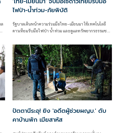
ด
'ไทย-เมียนมา' จับมือใช้ดาวเทียมรับมือ
ไฟป่า-น้ำท่วม-ภัยพิบัติ
าล
รัฐบาลเดินหน้าความร่วมมือไทย–เมียนมา ใช้เทคโนโลยี
ดาวเทียมรับมือไฟป่า น้ำท่วม และดูแลทรัพยากรธรรมชาติ
ชายแดน ยกระดับการจัดการภัยพิบัติและสิ่งแวดล้อมร่วม
กัน
ปัตตานีระอุ! ยิง 'อดีตผู้ช่วยผญบ.' ดับ
คาบ้านพัก เมียสาหัส