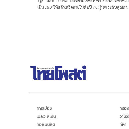
รัฐบาลสั่งการ กฟภ. เร่งขยายเขตไฟฟ้า 'ปราสาทตาควา
เนิน 350' ให้แล้วเสร็จภายในต้นปี 70 มุ่งยกระดับคุณภา
ชีวิตและขวัญกำลังพลแนวหน้า เสริมสร้างความมั่นคง
ชายแดน
การเมือง
กรอง
เปลว สีเงิน
วาไรตี
คอลัมนิสต์
กีฬา