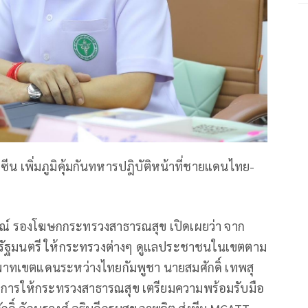
ัคซีน เพิ่มภูมิคุ้มกันทหารปฎิบัติหน้าที่ชายแดนไทย-
รณ์ รองโฆษกกระทรวงสาธารณสุข เปิดเผยว่า จาก
รัฐมนตรี ให้กระทรวงต่างๆ ดูแลประชาชนในเขตตาม
าทเขตแดนระหว่างไทยกัมพูชา นายสมศักดิ์ เทพสุ
ั่งการให้กระทรวงสาธารณสุข เตรียมความพร้อมรับมือ