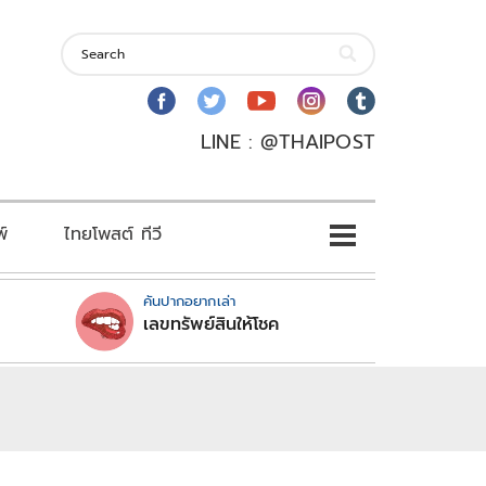
LINE : @THAIPOST
พ์
ไทยโพสต์ ทีวี
คันปากอยากเล่า
เลขทรัพย์สินให้โชค