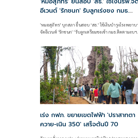
'หมอสุภัทร' ยื่นสอบ 'สธ.' ใช้เงินรพ.จั
อีเวนต์ 'รักชนก' รับลูกเร่งชง กมธ.
สังคายนา
'หมอสุภัทร’ บุกสภา ยื่นสอบ ‘สธ.’ ใช้เงินบำรุงโรงพยาบ
จัดอีเวนต์ 'รักชนก' ’รับลูกเตรียมชงเข้า กมธ.ติดตามงบฯ
สังคายนา
เร่ง กฟภ. ขยายเขตไฟฟ้า 'ปราสาทตา
ควาย-เนิน 350' เสร็จต้นปี 70