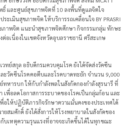
ศักดิ์ อักษรวงศ์ อธิบดีกรมสุขภาพจิต ส่งทีม MCATT
และศูนย์สุขภาพจิตที่ 10 ลงพื้นที่ดูแลจิตใจ
ประเมินสุขภาพจิต ให้บริการรถเคลื่อนใจ BY PRASRI
ลสุขภาพจิต แนะนำสุขภาพจิตศึกษา กิจกรรมกลุ่ม ทักษะ
ต่อเนื่องในเขตจังหวัดอุบลราชธานี ศรีสะเกษ
ทย์สกุล อธิบดีกรมควบคุมโรค ยังได้จัดส่งวัคซีน
 และวัคซีนโรคคอตีบและโรคบาดทะยัก จำนวน 9,000
ารบก ให้กับกำลังพลในสังกัดกองกำลังสุรนารี ที่
า เพื่อลดโอกาสการระบาดของโรคเป็นกลุ่มก้อน และ
 เพื่อให้ปฏิบัติภารกิจรักษาความมั่นคงของประเทศได้
ายสมศักดิ์ ยังได้สั่งการให้โรงพยาบาลในสังกัดของ
ับเหตุความรุนแรงที่อาจจะเกิดขึ้นได้ในทุกขณะ