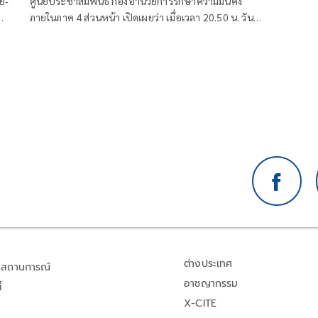
ย-
ศูนย์ประชาสัมพันธ์ กองอำนวยการรักษาความมั่นคง
พ
ภายในภาค 4 ส่วนหน้า เปิดเผยว่า เมื่อเวลา 20.50 น. วันที่
6 ส.ค. ที่ผ่านมา เกิดเหตุคนร้ายไม่ทราบจำนวนใช้อาวุธปืน
ลอบยิงนายรียะ อาแว อดีตผู้ช่วยผู้ใหญ่บ้านหมู่ที่ 5
ต่างประเทศ
สถานการณ์
อาชญากรรม
้
X-CITE