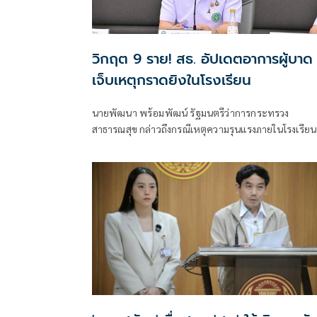
วิกฤต 9 ราย! สธ. อัปเดตอาการผู้บาด
เจ็บเหตุกราดยิงในโรงเรียน
นายพัฒนา พร้อมพัฒน์ รัฐมนตรีว่าการกระทรวง
สาธารณสุข กล่าวถึงกรณีเหตุความรุนแรงภายในโรงเรียน
เทพศิรินทร์ นนทบุรี อ.บางกรวย จ.นนทบุรี ว่า ตนได้
ลงพื้นที่เพื่อติดตามสถานการณ์ และได้มอบหมายให้โรง
พยาบาลในสังกัดกระทรวงสาธารณสุขพื้นที่โดยรอบให้
ดูแลผู้บาดเจ็บอย่างดีที่สุด โดยเน้นย้ำให้ติดตามอาการผู้
ป่วยอาการหนักอย่างใกล้ชิด