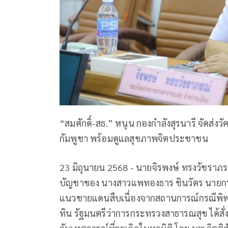
“สมศักดิ์-สธ.” หนุน กองกำลังสุรนารี จัดส่งว
กัมพูชา พร้อมดูแลสุขภาพจิตประชาชน
23 มิถุนายน 2568 - นายจิรพงษ์ ทรงวัชราภ
บัญชาของ นางสาวแพทองธาร ชินวัตร นายก
แนวชายแดนสืบเนื่องจากสถานการณ์กรณีพิพ
ทิน รัฐมนตรีว่าการกระทรวงสาธารณสุข ได้ส