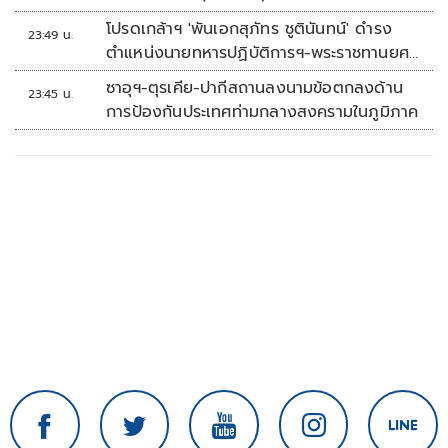
โปรดเกล้าฯ 'พันเอกสุภัทร ชูตินันทน์' ดำรง
23:49 น.
ตำแหน่งนายทหารปฏิบัติการฯ-พระราชทานยศ
'พลตรี'
ซาอุฯ-ตุรเคีย-ปากีสถานลงนามข้อตกลงด้าน
23:45 น.
การป้องกันประเทศท่ามกลางสงครามในภูมิภาค