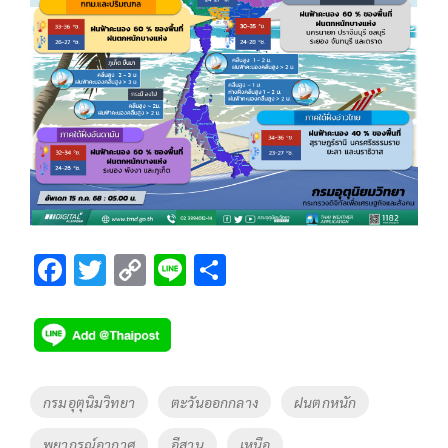
F
T
C
Li
S
ac
wi
o
n
h
e
tt
p
e
ar
b
er
y
e
o
Li
Tags
กรมอุตุนิมวิทยา
ตะวันออกกลาง
ฝนตกหนัก
o
n
พยากรณ์อากาศ
อีสาน
เหนือ