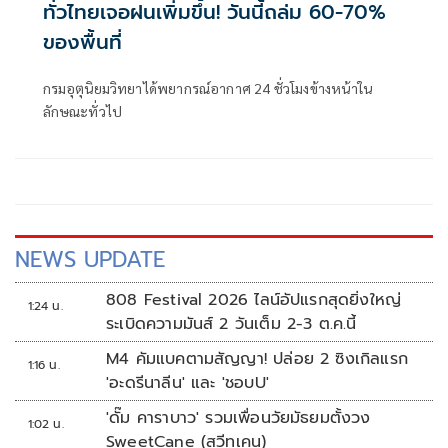
ทั่วไทยเจอฝนเพิ่มขึ้น! วันนี้ถล่ม 60-70%
ของพื้นที่
กรมอุตุนิยมวิทยาได้พยากรณ์อากาศ 24 ชั่วโมงข้างหน้าใน
ลักษณะทั่วไป
NEWS UPDATE
808 Festival 2026 ไลน์อัปแรกสุดยิ่งใหญ่
1:24 น.
ระเบิดความมันส์ 2 วันเต็ม 2-3 ต.ค.นี้
M4 คัมแบคตามสัญญา! ปล่อย 2 ซิงเกิลแรก
1:16 น.
'อะดรีนาลีน' และ 'ชอบU'
'ดั๊ม คาราบาว' รวมเพื่อนวัยมัธยมตั้งวง
1:02 น.
SweetCane (สวีทเคน)