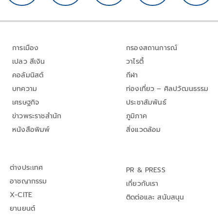
การเมือง
กรองสถานการณ์
เปลว สีเงิน
วาไรตี้
คอลัมนิสต์
กีฬา
บทความ
ท่องเที่ยว – ศิลปวัฒนธรรม
เศรษฐกิจ
ประชาสัมพันธ์
ข่าวพระราชสำนัก
ภูมิภาค
หนังสือพิมพ์
สิ่งแวดล้อม
ต่างประเทศ
PR & PRESS
อาชญากรรม
เกี่ยวกับเรา
X-CITE
ติดต่อและ สนับสนุน
ยานยนต์