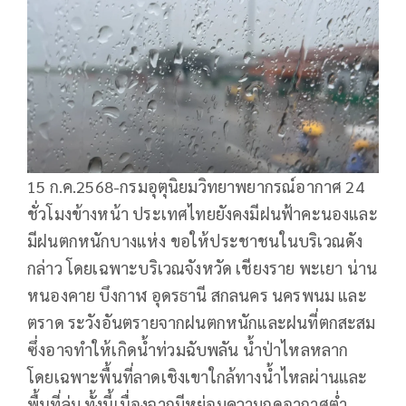
15 ก.ค.2568-กรมอุตุนิยมวิทยาพยากรณ์อากาศ 24
ชั่วโมงข้างหน้า ประเทศไทยยังคงมีฝนฟ้าคะนองและ
มีฝนตกหนักบางแห่ง ขอให้ประชาชนในบริเวณดัง
กล่าว โดยเฉพาะบริเวณจังหวัด เชียงราย พะเยา น่าน
หนองคาย บึงกาฬ อุดรธานี สกลนคร นครพนม และ
ตราด ระวังอันตรายจากฝนตกหนักและฝนที่ตกสะสม
ซึ่งอาจทำให้เกิดน้ำท่วมฉับพลัน น้ำป่าไหลหลาก
โดยเฉพาะพื้นที่ลาดเชิงเขาใกล้ทางน้ำไหลผ่านและ
พื้นที่ลุ่ม ทั้งนี้เนื่องจากมีหย่อมความกดอากาศต่ำ