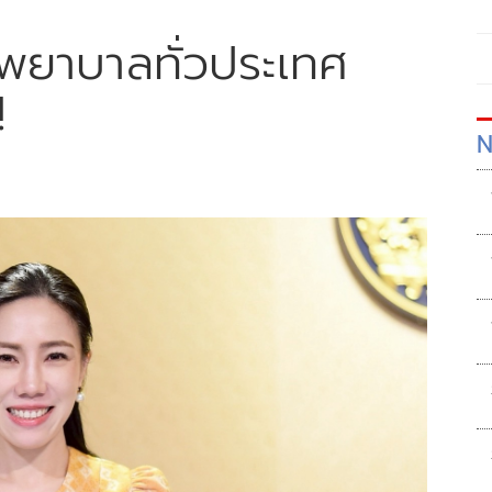
งพยาบาลทั่วประเทศ
!
N