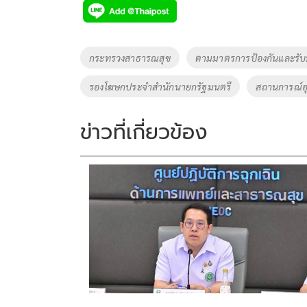
e
tt
p
e
ar
b
er
y
e
o
Li
Tags
กระทรวงสาธารณสุข
ตามมาตรการป้องกันและรับมื
o
n
รองโฆษกประจำสำนักนายกรัฐมนตรี
สถานการณ์อ
k
k
ข่าวที่เกี่ยวข้อง