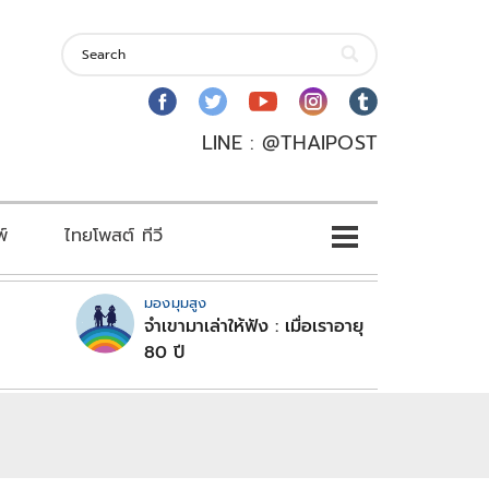
LINE : @THAIPOST
พ์
ไทยโพสต์ ทีวี
มองมุมสูง
จำเขามาเล่าให้ฟัง : เมื่อเราอายุ
80 ปี