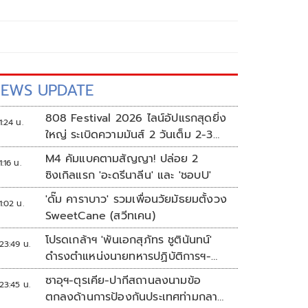
EWS UPDATE
808 Festival 2026 ไลน์อัปแรกสุดยิ่ง
1:24 น.
ใหญ่ ระเบิดความมันส์ 2 วันเต็ม 2-3
ต.ค.นี้
M4 คัมแบคตามสัญญา! ปล่อย 2
1:16 น.
ซิงเกิลแรก 'อะดรีนาลีน' และ 'ชอบU'
'ดั๊ม คาราบาว' รวมเพื่อนวัยมัธยมตั้งวง
1:02 น.
SweetCane (สวีทเคน)
โปรดเกล้าฯ 'พันเอกสุภัทร ชูตินันทน์'
23:49 น.
ดำรงตำแหน่งนายทหารปฏิบัติการฯ-
พระราชทานยศ 'พลตรี'
ซาอุฯ-ตุรเคีย-ปากีสถานลงนามข้อ
23:45 น.
ตกลงด้านการป้องกันประเทศท่ามกลาง