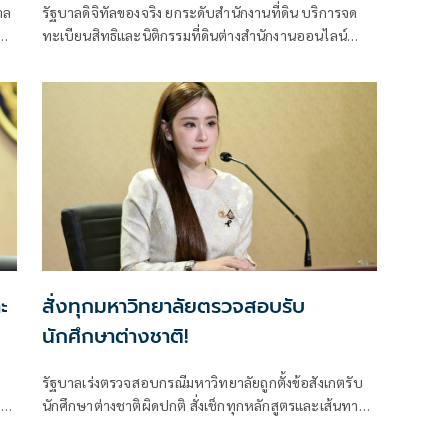
าล
รัฐบาลดิจิทัลของจริง ยกระดับสำนักงานที่ดิน บริการจด
ทะเบียนสิทธิและนิติกรรมที่ดินต่างสำนักงานออนไลน์
ครอบคลุม 77 จังหวัดทั่วประเทศ พร้อมยกระดับสำนักงาน
ที่ดิน กทม.เป็นสำนักงานที่ดินอิเล็กทรอนิกส์ทั้งระบบ
ะ
สั่งทุกมหาวิทยาลัยตรวจสอบรับ
นักศึกษาต่างชาติ!
รัฐบาลเร่งตรวจสอบกรณีมหาวิทยาลัยถูกตั้งข้อสังเกตรับ
ง
นักศึกษาต่างชาติผิดปกติ สั่งเช็กทุกหลักสูตรและเส้นทาง
ง
ขอวีซ่า ปิดช่องโหว่ที่อาจกระทบมาตรฐานอุดมศึกษาไทย