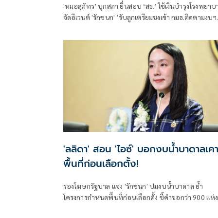
'หมอสุภัทร’ บุกสภา ยื่นสอบ ‘สธ.’ ใช้เงินบำรุงโรงพยาบ
จัดอีเวนต์ 'รักชนก' ’รับลูกเตรียมชงเข้า กมธ.ติดตามงบฯ
สังคายนา
'ลลิดา' สอน 'ไอซ์' บอกงบน้ำบาดาลเคา
พื้นที่ก่อนเลือกตั้ง!
รองโฆษกรัฐบาล แจง 'รักชนก' ปมงบน้ำบาดาล ย้ำ
โครงการกำหนดพื้นที่ก่อนเลือกตั้ง ชี้คำขอกว่า 900 แห่
อนุมัติ 858 แห่งตามหลักเกณฑ์ ไม่ใช่จัดสรรตามการเมือ