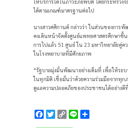
ให้บริการได้ในภาวะภัยพิบัติ โดยกระทรวงจ
ได้ตามเกณฑ์มาตรฐานต่อไป
นางสาวศศิกานต์ กล่าวว่า ในส่วนของการ
คงเดินหน้าจัดตั้งศูนย์แพทยศาสตรศึกษาชั้
การไปแล้ว 51 ศูนย์ ใน 23 มหาวิทยาลัยคู่ควา
ในโรงพยาบาลที่มีศักยภาพ
“รัฐบาลมุ่งมั่นพัฒนาอย่างเต็มที่ เพื่อใ
ในทุกมิติ เชื่อมั่นว่าด้วยความร่วมมือจาก
ดูแลความปลอดภัยของประชาชนได้อย่างดีที่
F
T
C
Li
S
ac
wi
o
n
h