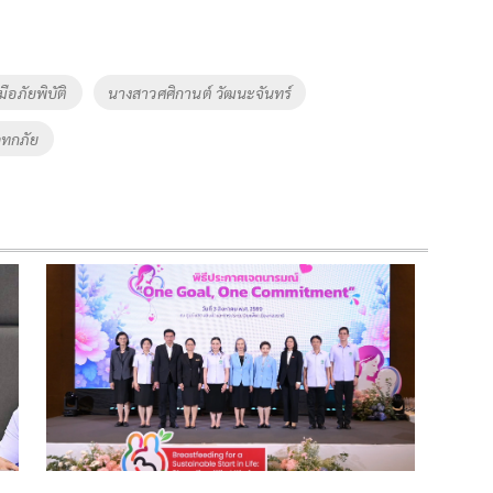
อภัยพิบัติ
นางสาวศศิกานต์ วัฒนะจันทร์
ุทกภัย