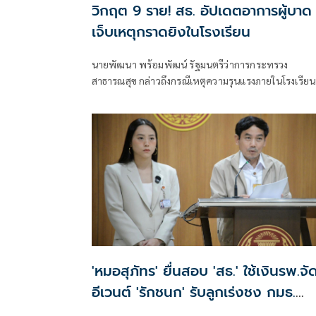
วิกฤต 9 ราย! สธ. อัปเดตอาการผู้บาด
เจ็บเหตุกราดยิงในโรงเรียน
นายพัฒนา พร้อมพัฒน์ รัฐมนตรีว่าการกระทรวง
สาธารณสุข กล่าวถึงกรณีเหตุความรุนแรงภายในโรงเรียน
เทพศิรินทร์ นนทบุรี อ.บางกรวย จ.นนทบุรี ว่า ตนได้
ลงพื้นที่เพื่อติดตามสถานการณ์ และได้มอบหมายให้โรง
พยาบาลในสังกัดกระทรวงสาธารณสุขพื้นที่โดยรอบให้
ดูแลผู้บาดเจ็บอย่างดีที่สุด โดยเน้นย้ำให้ติดตามอาการผู้
ป่วยอาการหนักอย่างใกล้ชิด
'หมอสุภัทร' ยื่นสอบ 'สธ.' ใช้เงินรพ.จั
อีเวนต์ 'รักชนก' รับลูกเร่งชง กมธ.
สังคายนา