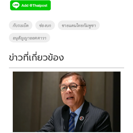
e
tt
p
e
ar
b
er
y
e
o
Li
Tags
กับระเบิด
ช่องบก
ชายแดนไทยกัมพูชา
o
n
อนุสัญญาออตตาวา
k
k
ข่าวที่เกี่ยวข้อง