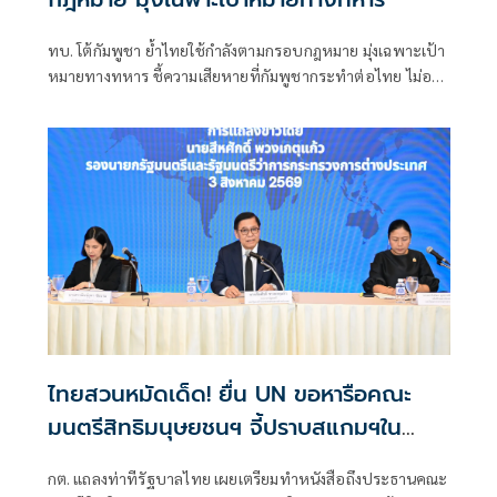
ทบ. โต้กัมพูชา ย้ำไทยใช้กำลังตามกรอบกฎหมาย มุ่งเฉพาะเป้า
หมายทางทหาร ชี้ความเสียหายที่กัมพูชากระทำต่อไทย ไม่อาจ
ลบล้างด้วยการบิดเบือนข้อมูล
ไทยสวนหมัดเด็ด! ยื่น UN ขอหารือคณะ
มนตรีสิทธิมนุษยชนฯ จี้ปราบสแกมฯใน
กัมพูชา โต้ยิบรายงาน 'ทอม แอนดรูว์ส'
กต. แถลงท่าทีรัฐบาลไทย เผยเตรียมทำหนังสือถึงประธานคณะ