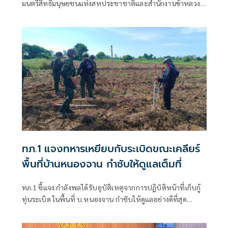
มนตรีสิทธิมนุษยชนแห่งสหประชาชาติและสำนักงานข้าหลวง
ใหญ่สิทธิมนุษยชน ที่นครเจนีวา หลัง “ทอม แอนดรูส์” เสนอ
รายงานพิเศษพาดพิงประเทศไทย มีหลายประเด็นที่ไม่เห็นด้วย
ชี้กระทบความเป็นกลาง -เที่ยงธรรม “สีหศักดิ์”
ทภ.1 แจงทหารเหยียบกับระเบิดขณะเคลียร์
พื้นที่บ้านหนองจาน กำชับให้ดูแลเต็มที่
ทภ.1 ชี้แจง กำลังพลได้รับอุบัติเหตุจากการปฏิบัติหน้าที่เก็บกู้
ทุ่นระเบิด ในพื้นที่ บ.หนองจาน กำชับให้ดูแลอย่างดีที่สุด
พร้อมเน้นย้ำให้ปฏิบัติหน้าที่อย่างความรอบคอบไม่ประมาท
ปัจจุบันสร้างพื้นที่ปลอดภัยแล้ว 76.73%