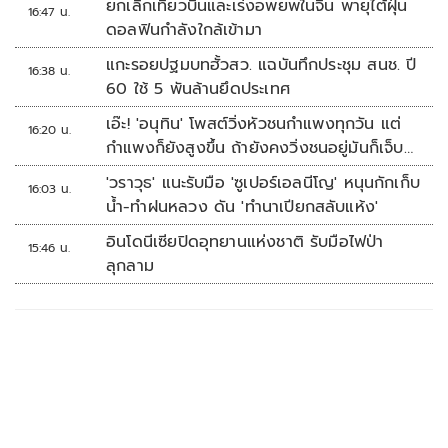
ยกเลิกเที่ยวบินและเร่งอพยพในจีน พายุไต้ฝุ่น
16:47 น.
ดอลฟินกำลังใกล้เข้ามา
แกะรอยปฐมบทฮั้วสว. แฉบันทึกประชุม สนช. ปี
16:38 น.
60 ใช้ 5 พันล้านยึดประเทศ
เอ๊ะ! 'อนุทิน' โพสต์วิ่งหัวชนกำแพงทุกวัน แต่
16:20 น.
กำแพงก็ยังสูงขึ้น ถ้ายังคงวิ่งชนอยู่มันก็เจ็บ
หัวอีก
'วราวุธ' แนะรับมือ 'ซูเปอร์เอลนีโญ' หนุนกักเก็บ
16:03 น.
น้ำ-ทำฝนหลวง ดัน 'ทำนาเปียกสลับแห้ง'
อินโดนีเซียปิดอุทยานแห่งชาติ รับมือไฟป่า
15:46 น.
ลุกลาม