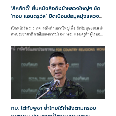
'สีหศักดิ์' ยื่นหนังสือถึงข้าหลวงใหญ่ฯ ซัด
'ทอม แอนดรูว์ส' บิดเบือนข้อมูลมุ่งแสวงหา
ผลประโยชน์ทางการเมือง
เปิดหนังสือ รมว. กต. ส่งถึงท่าหลวงใหญ่เพื่อ สิทธิมนุษยชนแห่ง
สหประชาชาติ กรณีแถลงการณ์ของ“ ทอม แอนดรูส์” ผู้เสนอ
รายงานพิเศษ เกี่ยวกับสถานการณ์สิทธิมนุษชนในกัมพูชา
พาดพิงไทยด้วยข้อมูลที่ไม่ตรงกับความเป็นจริง
ทบ. โต้กัมพูชา ย้ำไทยใช้กำลังตามกรอบ
กฎหมาย มุ่งเฉพาะเป้าหมายทางทหาร