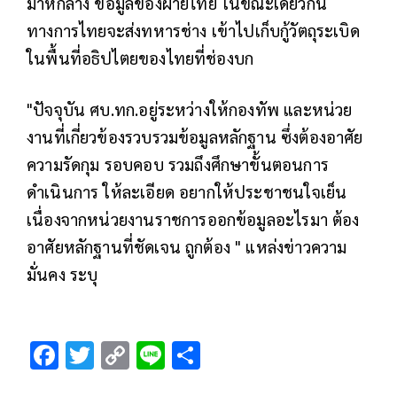
มาหักล้าง ข้อมูลของฝ่ายไทย ในขณะเดียวกัน
ทางการไทยจะส่งทหารช่าง เข้าไปเก็บกู้วัตถุระเบิด
ในพื้นที่อธิปไตยของไทยที่ช่องบก
"ปัจจุบัน ศบ.ทก.อยู่ระหว่างให้กองทัพ และหน่วย
งานที่เกี่ยวข้องรวบรวมข้อมูลหลักฐาน ซึ่งต้องอาศัย
ความรัดกุม รอบคอบ รวมถึงศึกษาขั้นตอนการ
ดำเนินการ ให้ละเอียด อยากให้ประชาชนใจเย็น
เนื่องจากหน่วยงานราชการออกข้อมูลอะไรมา ต้อง
อาศัยหลักฐานที่ชัดเจน ถูกต้อง " แหล่งข่าวความ
มั่นคง ระบุ
F
T
C
Li
S
ac
wi
o
n
h