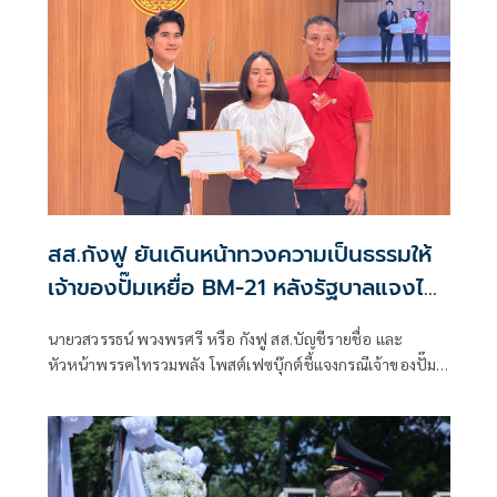
สส.กังฟู ยันเดินหน้าทวงความเป็นธรรมให้
เจ้าของปั๊มเหยื่อ BM-21 หลังรัฐบาลแจงไม่
เข้าหลักเกณฑ์เยียวยา
นายวสวรรธน์ พวงพรศรี หรือ กังฟู สส.บัญชีรายชื่อ และ
หัวหน้าพรรคไทรวมพลัง โพสต์เฟซบุ๊กต์ชี้แจงกรณีเจ้าของปั๊ม
น้ำมัน ปตท. สาขาบ้านผือ อำเภอกันทรลักษ์ จังหวัดศรีสะเกษ ที่
เสียหายจากจรวด BM-21 ของกัมพูชา ออกมาร้องเรียนว่ายังไม่
ได้รับเงินเยียวจากภาครัฐ ก่อนที่นางสาวรัชดา ธนาดิเรก โฆษก
ประจำสำนักนายกรัฐมนตรี ยืนยันว่า