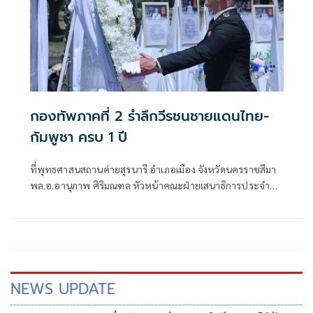
กองทัพภาคที่ 2 รำลึกวีรชนชายแดนไทย-
กัมพูชา ครบ 1 ปี
ที่พุทธศาสนสถานค่ายสุรนารี อำเภอเมือง จังหวัดนครราชสีมา
พล.อ.อานุภาพ ศิริมณฑล หัวหน้าคณะฝ่ายเสนาธิการประจำผู้
บัญชาการทหารบก ในฐานะผู้แทนผู้บัญชาการทหารบก พร้อม
ด้วย พล.ท.ชัยรัตน์ ธรรมชาติ หัวหน้าสำนักงานคณะฝ่าย
เสนาธิการประจำผู้บังคับบัญชา พล.ท.นฤดล สุขมา ผู้บัญชาการ
หน่วยบัญชาการรักษาดินแดน
NEWS UPDATE