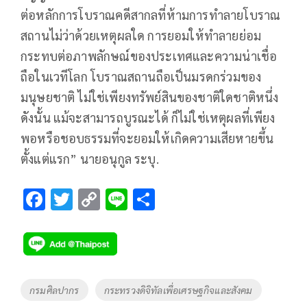
ต่อหลักการโบราณคดีสากลที่ห้ามการทำลายโบราณ
สถานไม่ว่าด้วยเหตุผลใด การยอมให้ทำลายย่อม
กระทบต่อภาพลักษณ์ของประเทศและความน่าเชื่อ
ถือในเวทีโลก โบราณสถานถือเป็นมรดกร่วมของ
มนุษยชาติ ไม่ใช่เพียงทรัพย์สินของชาติใดชาติหนึ่ง
ดังนั้น แม้จะสามารถบูรณะได้ ก็ไม่ใช่เหตุผลที่เพียง
พอหรือชอบธรรมที่จะยอมให้เกิดความเสียหายขึ้น
ตั้งแต่แรก” นายอนุกูล ระบุ.
F
T
C
Li
S
ac
wi
o
n
h
e
tt
p
e
ar
b
er
y
e
o
Li
Tags
กรมศิลปากร
กระทรวงดิจิทัลเพื่อเศรษฐกิจและสังคม