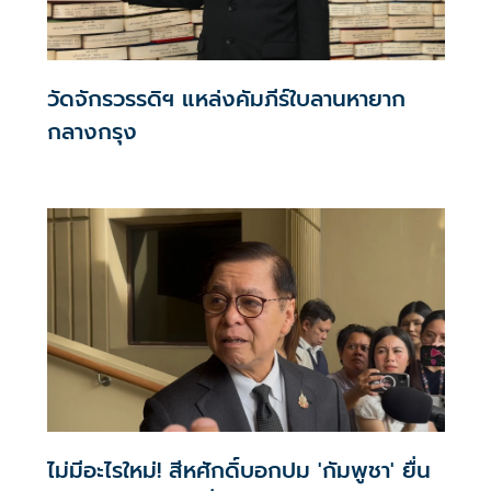
วัดจักรวรรดิฯ แหล่งคัมภีร์ใบลานหายาก
กลางกรุง
ไม่มีอะไรใหม่! สีหศักดิ์บอกปม 'กัมพูชา' ยื่น