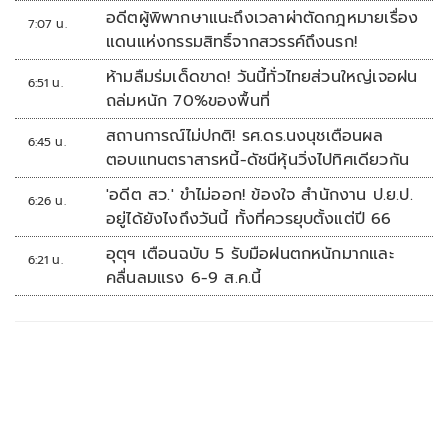
อดีตผู้พิพากษาแนะถึงเวลาผ่าตัดกฎหมายเรื่อง
7:07 น.
แดนแห่งกรรมสิทธิ์จากสวรรค์ถึงนรก!
ห้ามลืมร่มเด็ดขาด! วันนี้ทั่วไทยส่วนใหญ่เจอฝน
6:51 น.
ถล่มหนัก 70%ของพื้นที่
สถานการณ์ไม่ปกติ! รศ.ดร.นงนุชเตือนผล
6:45 น.
ตอบแทนตราสารหนี้-ดัชนีหุ้นวิ่งไปทิศเดียวกัน
'อดีต สว.' ขำไม่ออก! ข้องใจ สำนักงาน ป.ย.ป.
6:26 น.
อยู่ได้ยังไงถึงวันนี้ ทั้งที่ควรยุบตั้งแต่ปี 66
อุตุฯ เตือนฉบับ 5 รับมือฝนตกหนักมากและ
6:21 น.
คลื่นลมแรง 6-9 ส.ค.นี้