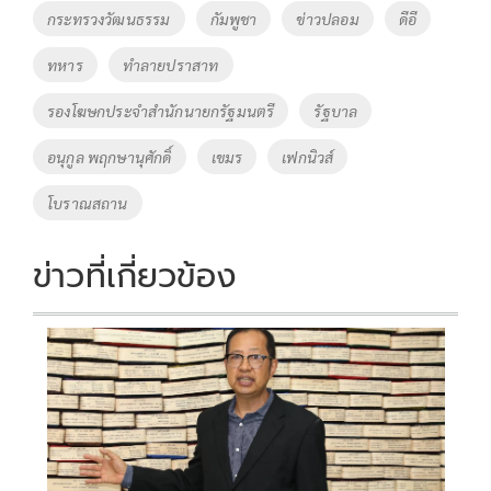
o
n
กระทรวงวัฒนธรรม
กัมพูชา
ข่าวปลอม
ดีอี
k
k
ทหาร
ทำลายปราสาท
รองโฆษกประจำสำนักนายกรัฐมนตรี
รัฐบาล
อนุกูล พฤกษานุศักดิ์
เขมร
เฟกนิวส์
โบราณสถาน
ข่าวที่เกี่ยวข้อง