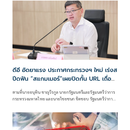
ดีอี อัดยาแรง ประกาศกระทรวงฯ ใหม่ เร่งส
ปีดฟัน “สแกมเมอร์”เผยปิดกั้น URL เถื่อน
แล้วกว่า 8.8 แสนรายการ
ตามที่นายอนุทิน ชาญวีรกูล นายกรัฐมนตรีและรัฐมนตรีว่าการ
กระทรวงมหาดไทย และนายไชยชนก ชิดชอบ รัฐมนตรีว่าการ
กระทรวงดิจิทัลเพื่อเศรษฐกิจและสังคม ได้มอบนโยบายเร่งรัด
ป้องกันและปราบปรามอาชญากรรมออนไลน์ กระทรวงดีอี