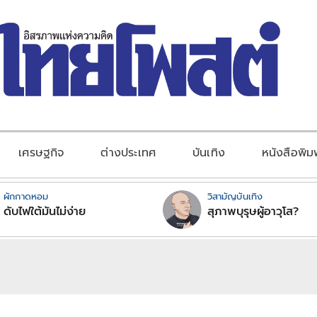
เศรษฐกิจ
ต่างประเทศ
บันเทิง
หนังสือพิม
ผักกาดหอม
วิสามัญบันเทิง
ดับไฟใต้มันไม่ง่าย
สุภาพบุรุษผู้อาวุโส?