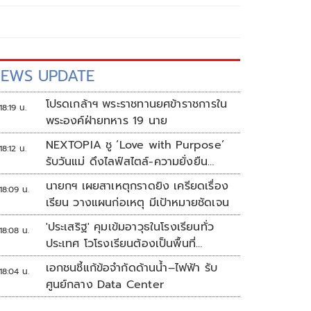
EWS UPDATE
โปรดเกล้าฯ พระราชทานยศข้าราชการใน
18:19 น.
พระองค์ฝ่ายทหาร 19 นาย
NEXTOPIA ชู ‘Love with Purpose’
18:12 น.
รับวันแม่ ดึงไลฟ์สไตล์-ความยั่งยืน
สร้างประสบการณ์ช้อปปิงมีความหมาย
นายกฯ เผยสาเหตุกราดยิง เครียดเรื่อง
18:09 น.
เรียน วางแผนก่อเหตุ มีเป้าหมายชัดเจน
'ประเสริฐ' คุมเข้มอาวุธในโรงเรียนทั่ว
18:08 น.
ประเทศ โวโรงเรียนต้องเป็นพื้นที่
ปลอดภัย
เอกชนชี้แก้ข้อจำกัดด้านน้ำ–ไฟฟ้า รับ
18:04 น.
ศูนย์กลาง Data Center