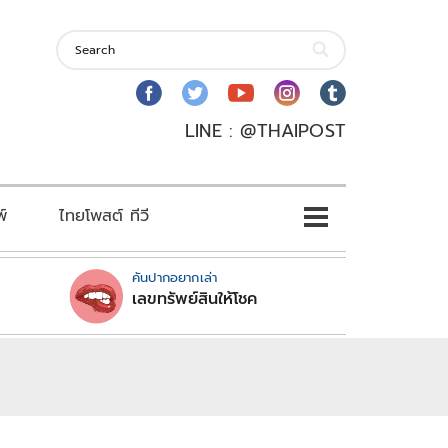
LINE : @THAIPOST
พ์
ไทยโพสต์ ทีวี
คันปากอยากเล่า
เลขทรัพย์สินให้โชค