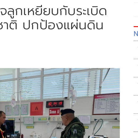
ใจลูกเหยียบกับระเบิด
้ชาติ ปกป้องแผ่นดิน
N