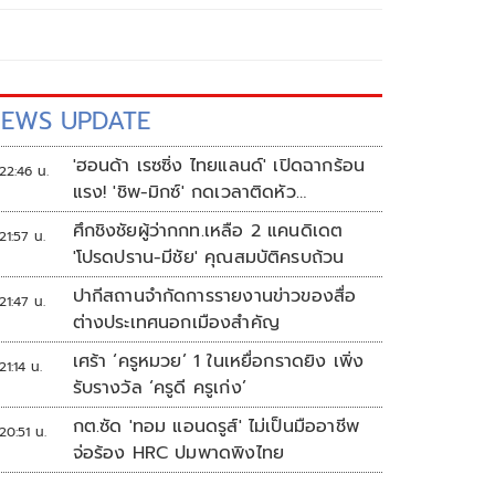
EWS UPDATE
'ฮอนด้า เรซซิ่ง ไทยแลนด์' เปิดฉากร้อน
22:46 น.
แรง! 'ชิพ-มิกซ์' กดเวลาติดหัว
แถว ARRC สนาม 4 ที่มัลดาลิกา
ศึกชิงชัยผู้ว่ากกท.เหลือ 2 แคนดิเดต
21:57 น.
'โปรดปราน-มีชัย' คุณสมบัติครบถ้วน
ปากีสถานจำกัดการรายงานข่าวของสื่อ
21:47 น.
ต่างประเทศนอกเมืองสำคัญ
เศร้า ‘ครูหมวย’ 1 ในเหยื่อกราดยิง เพิ่ง
21:14 น.
รับรางวัล ‘ครูดี ครูเก่ง’
กต.ซัด 'ทอม แอนดรูส์' ไม่เป็นมืออาชีพ
20:51 น.
จ่อร้อง HRC ปมพาดพิงไทย