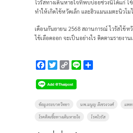
ไวรัสทางเดินหายใจที่พบบ่อยช่วงนี้ได้แก่ ไข้
ทำให้เกิดไข้หวัดเล็ก และฮิวแมนเมตะนิวโมไ
เดือนกันยายน 2568 สถานการณ์ ไวรัสไข้หวั
ไข้เลือดออก จะเป็นอย่างไร ติดตามรายงาน
F
T
C
Li
S
ac
wi
o
n
h
e
tt
p
e
ar
b
er
y
e
o
Li
Tags
ข้อมูลระบาดวิทยา
นพ.มนูญ ลีเชวงวงศ์
แพท
o
n
โรคติดเชื้อทางเดินหายใจ
โรคไวรัส
k
k