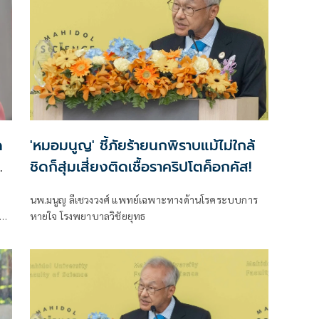
ด
'หมอมนูญ' ชี้ภัยร้ายนกพิราบแม้ไม่ใกล้
ชิดก็สุ่มเสี่ยงติดเชื้อราคริปโตค็อกคัส!
นพ.มนูญ ลีเชวงวงศ์ แพทย์เฉพาะทางด้านโรคระบบการ
หายใจ โรงพยาบาลวิชัยยุทธ