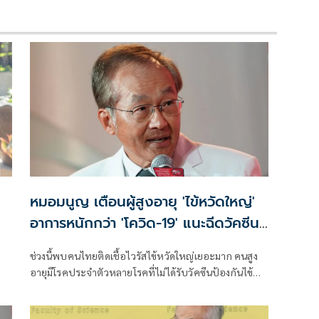
หมอมนูญ เตือนผู้สูงอายุ 'ไข้หวัดใหญ่'
อาการหนักกว่า 'โควิด-19' แนะฉีดวัคซีนปี
ละเข็ม ลดรุนแรง
ช่วงนี้พบคนไทยติดเชื้อไวรัสไข้หวัดใหญ่เยอะมาก คนสูง
อายุมีโรคประจำตัวหลายโรคที่ไม่ได้รับวัคซีนป้องกันไข้
หวัดใหญ่ เวลาติดเชื้อ บางคนอาการหนัก