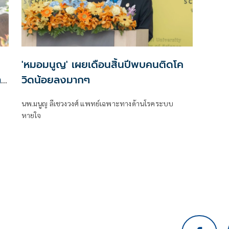
'หมอมนูญ' เผยเดือนสิ้นปีพบคนติดโค
าก
วิดน้อยลงมากๆ
นพ.มนูญ ลีเชวงวงศ์ แพทย์เฉพาะทางด้านโรคระบบ
หายใจ