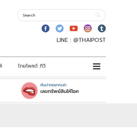
LINE : @THAIPOST
พ์
ไทยโพสต์ ทีวี
คันปากอยากเล่า
เลขทรัพย์สินให้โชค