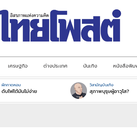
เศรษฐกิจ
ต่างประเทศ
บันเทิง
หนังสือพิม
ผักกาดหอม
วิสามัญบันเทิง
ดับไฟใต้มันไม่ง่าย
สุภาพบุรุษผู้อาวุโส?