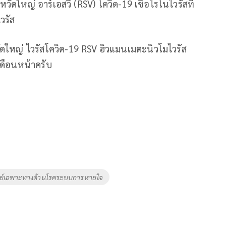
หวัดใหญ่ อาร์เอสวี (RSV) โควิด-19 เชื้อไรโนไวรัสที่
วรัส
ดใหญ่ ไวรัสโควิด-19 RSV ฮิวแมนเมตะนิวโมไวรัส
เดือนหน้าครับ
ย์เฉพาะทางด้านโรคระบบการหายใจ