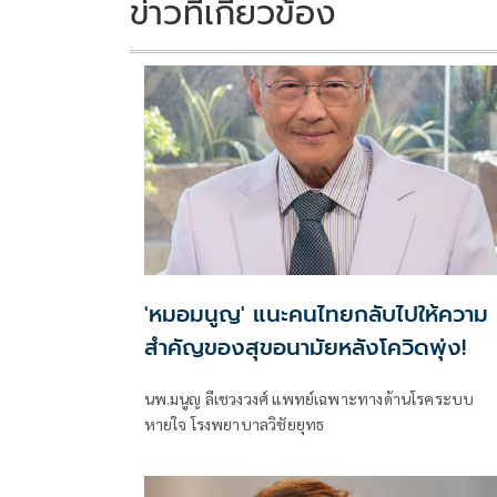
ข่าวที่เกี่ยวข้อง
'หมอมนูญ' แนะคนไทยกลับไปให้ความ
สำคัญของสุขอนามัยหลังโควิดพุ่ง!
นพ.มนูญ ลีเชวงวงศ์ แพทย์เฉพาะทางด้านโรคระบบ
หายใจ โรงพยาบาลวิชัยยุทธ