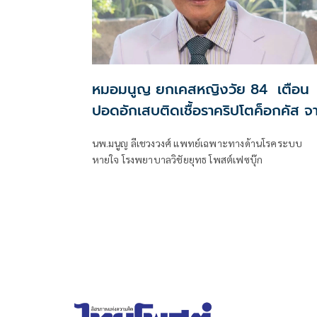
หมอมนูญ ยกเคสหญิงวัย 84 เตือน
ปอดอักเสบติดเชื้อราคริปโตค็อกคัส จ
มูลนกพิราบ
นพ.มนูญ ลีเชวงวงศ์ แพทย์เฉพาะทางด้านโรคระบบ
หายใจ โรงพยาบาลวิชัยยุทธ โพสต์เฟซบุ๊ก