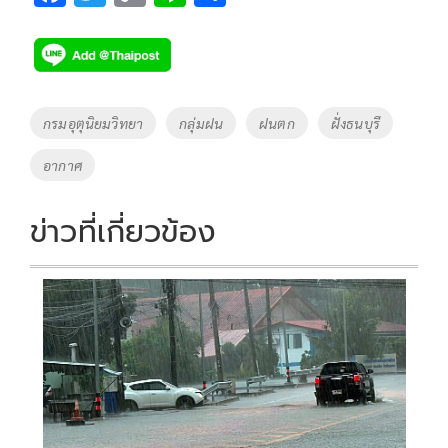
ac
wi
o
n
h
e
tt
p
e
ar
b
er
y
e
o
Li
Tags
กรมอุตุนิยมวิทยา
กลุ่มฝน
ฝนตก
ฝั่งธนบุรี
o
n
อากาศ
k
k
ข่าวที่เกี่ยวข้อง