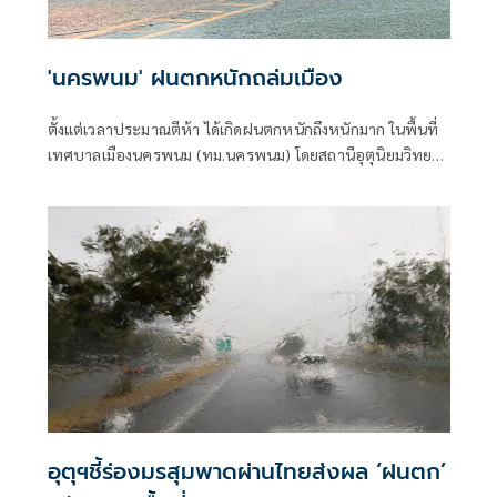
'นครพนม' ฝนตกหนักถล่มเมือง
ตั้งแต่เวลาประมาณตีห้า ได้เกิดฝนตกหนักถึงหนักมาก ในพื้นที่
เทศบาลเมืองนครพนม (ทม.นครพนม) โดยสถานีอุตุนิยมวิทยา
วัดปริมาณน้ำฝนที่ตกได้ถึง 107.9 มม.(มิลลิเมตร)
อุตุฯชี้ร่องมรสุมพาดผ่านไทยส่งผล ‘ฝนตก’