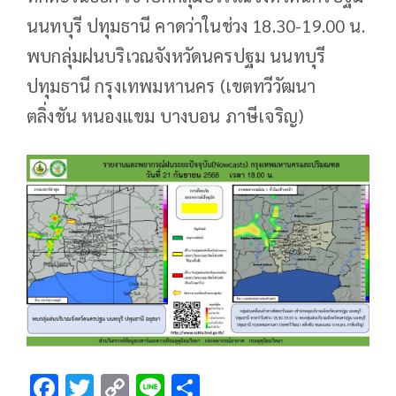
นนทบุรี ปทุมธานี คาดว่าในช่วง 18.30-19.00 น.
พบกลุ่มฝนบริเวณจังหวัดนครปฐม นนทบุรี
ปทุมธานี กรุงเทพมหานคร (เขตทวีวัฒนา
ตลิ่งชัน หนองแขม บางบอน ภาษีเจริญ)
F
T
C
Li
S