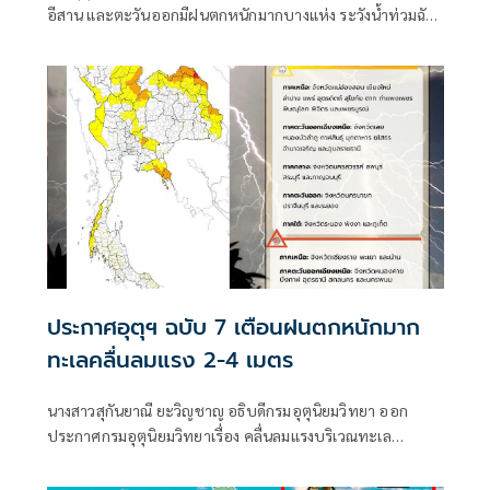
อีสาน และตะวันออกมีฝนตกหนักมากบางแห่ง ระวังน้ำท่วมฉับ
พลัน-น้ำป่าไหลหลาก ขณะที่อันดามันตอนบนและอ่าวไทย
ตอนบนคลื่นสูง 2-3 เมตร เรือเล็กควรงดออกจากฝั่ง ส่วนไต้ฝุ่น
“ดอลฟิน” ไม่เข้าไทย
ประกาศอุตุฯ ฉบับ 7 เตือนฝนตกหนักมาก
ทะเลคลื่นลมแรง 2-4 เมตร
นางสาวสุกันยาณี ยะวิญชาญ อธิบดีกรมอุตุนิยมวิทยา ออก
ประกาศกรมอุตุนิยมวิทยาเรื่อง คลื่นลมแรงบริเวณทะเล
อันดามันตอนบนและอ่าวไทยตอนบน และฝนตกหนักถึงหนัก
มากบริเวณประเทศไทย