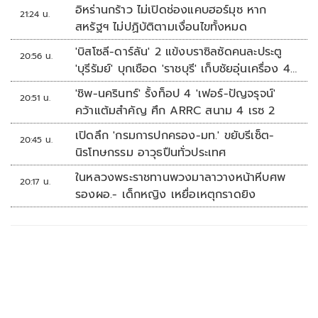
อิหร่านกร้าว ไม่เปิดช่องแคบฮอร์มุซ หาก
21:24 น.
สหรัฐฯ ไม่ปฏิบัติตามเงื่อนไขทั้งหมด
'บิสโซลี-ดาร์ลัน' 2 แข้งบราซิลซัดคนละประตู
20:56 น.
'บุรีรัมย์' บุกเชือด 'ราชบุรี' เก็บชัยอุ่นเครื่อง 4
นัดรวด
'ชิพ-นครินทร์' รั้งท็อป 4 'เฟอร์-ปัญจรุจน์'
20:51 น.
คว้าแต้มสำคัญ ศึก ARRC สนาม 4 เรซ 2
เปิดลึก 'กรมการปกครอง-มท.' ขยับรีเซ็ต-
20:45 น.
นิรโทษกรรม อาวุธปืนทั่วประเทศ
ในหลวงพระราชทานพวงมาลาวางหน้าหีบศพ
20:17 น.
รองผอ.- เด็กหญิง เหยื่อเหตุกราดยิง