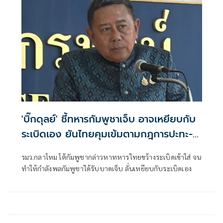
'บิ๊กดุลย์' ชี้ทหารกัมพูชาเจ็บ อาจเหยียบกับ
ระเบิดเอง ยันไทยคุมเข้มตามกฎการปะทะ-
ถ้อยแถลงร่วมฯ
รมว.กลาโหม โต้กัมพูชากล่าวหาทหารไทยขว้างระเบิดเข้าใส่ จน
ทำให้กำลังพลกัมพูชาได้รับบาดเจ็บ ลั่นเหยียบกับระเบิดเอง