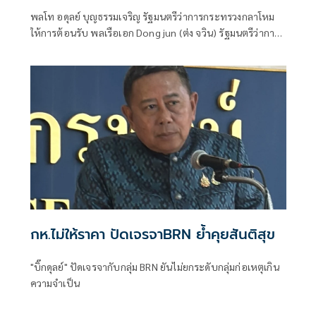
มั่นคง
พลโท อดุลย์ บุญธรรมเจริญ รัฐมนตรีว่าการกระทรวงกลาโหม
ให้การต้อนรับ พลเรือเอก Dong jun (ต่ง จวิน) รัฐมนตรีว่าการ
กระทรวงกลาโหมสาธารณรัฐประชาชนจีน และคณะ ในโอกาส
เดินทางมาเยือนประเทศไทยอย่างเป็นทางการในฐานะแขกของ
กระทรวงกลาโหม ระหว่างวันที่ 23 - 26 กรกฎาคม 2569
กห.ไม่ให้ราคา ปัดเจรจาBRN ยํ้าคุยสันติสุข
"บิ๊กดุลย์" ปัดเจรจากับกลุ่ม BRN ยันไม่ยกระดับกลุ่มก่อเหตุเกิน
ความจำเป็น