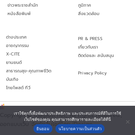
ข่าวพระราชสำนัก
ภูมิภาค
หนังสือพิมพ์
สิ่งแวดล้อม
ต่างประเทศ
PR & PRESS
อาชญากรรม
เกี่ยวกับเรา
X-CITE
ติดต่อและ สนับสนุน
ยานยนต์
สาธารณสุข-คุณภาพชีวิต
Privacy Policy
บันเทิง
ไทยโพสต์ ทีวี
Copyright© thaipost.net, All rights reserved.,
เราใช้คุกกี้เพื่อพัฒนาประสิทธิภาพ และประสบการณ์ที่ดีในการใช้
เว็บไซต์ของคุณ คุณสามารถศึกษารายละเอียดได้ที่นี่
ออกแบบเว็บ จัดทำเว็บไซต์โดย iDesign
ยินยอม
นโยบายความเป็นส่วนตัว