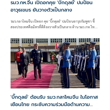
รมว.กห.จีน เปิดอกคุย 'บิ๊กดุลย์' ปมป้อน
อาวุธเขมร ยันวางตัวเป็นกลาง
รมว.กลาโหมจีน เปิดอก คุย 'บิ๊กดุลย์' ปมป้อนอาวุธกัมพูชา ชี้
สองประเทศคือมิตรที่ดีต้องวางตัวเป็นกลาง ด้าน รมว.กห.ไทย
ใช้นอกรอบซักส่งอาวุธเพิ่ม
'บิ๊กดุลย์' ต้อนรับ รมว.กลาโหมจีน ในโอกาส
เยือนไทย กระชับความร่วมมือด้านความ