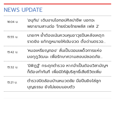
NEWS UPDATE
'อนุทิน' เดินงานโอทอปศิลปาชีพ บอกจะ
16:04 น.
พยายามสานต่อ 'ไทยช่วยไทยพลัส เฟส 2'
นายกฯ ย้ำต้องเน้นควบคุมอาวุธปืนหลังเหตุก
15:55 น.
ราดยิง แก้กฎหมายให้เข้มงวด ตั้งด่านตรวจ
เพิ่ม
'หมอเหรียญทอง' ลั่นเป็นจอมเผด็จการแห่ง
15:42 น.
มงกุฎวัฒนะ เพื่อรักษาความสงบปลอดภัย
ภายในรพ.
'นิพิฏฐ์' กระตุกตำรวจ หากจำเป็นต้องวิสามัญฯ
15:32 น.
ก็ต้องทำทันที เพื่อมิให้ผู้บริสุทธิ์เสียชีวิตเพิ่ม
ตำรวจปิดล้อมบ้านหมวดชัย มือปืนยิงใส่ลูก
15:21 น.
บุญธรรม ยังไม่ยอมมอบตัว