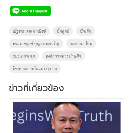
ac
wi
o
n
h
e
tt
p
e
ar
b
er
y
e
o
Li
Tags
ณัฐพล นาคพาณิชย์
บิ๊กดุลย์
บิ๊กเล็ก
o
n
พล.ท.อดุลย์ บุญธรรมเจริญ
รมช.กลาโหม
k
k
รมว.กลาโหม
องค์การทหารผ่านศึก
โควตาสลากกินแบ่งรัฐบาล
ข่าวที่เกี่ยวข้อง