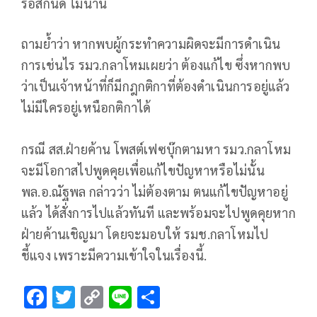
รอสักนิด ไม่นาน
ถามย้ำว่า หากพบผู้กระทำความผิดจะมีการดำเนิน
การเช่นไร รมว.กลาโหมเผยว่า ต้องแก้ไข ซึ่งหากพบ
ว่าเป็นเจ้าหน้าที่ก็มีกฎกติกาที่ต้องดำเนินการอยู่แล้ว
ไม่มีใครอยู่เหนือกติกาได้
กรณี สส.ฝ่ายค้าน โพสต์เฟซบุ๊กตามหา รมว.กลาโหม
จะมีโอกาสไปพูดคุยเพื่อแก้ไขปัญหาหรือไม่นั้น
พล.อ.ณัฐพล กล่าวว่า ไม่ต้องตาม ตนแก้ไขปัญหาอยู่
แล้ว ได้สั่งการไปแล้วทันที และพร้อมจะไปพูดคุยหาก
ฝ่ายค้านเชิญมา โดยจะมอบให้ รมช.กลาโหมไป
ชี้แจง เพราะมีความเข้าใจในเรื่องนี้.
F
T
C
Li
S