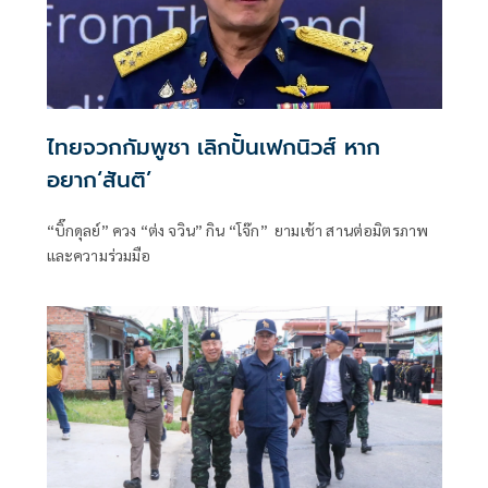
ไทยจวกกัมพูชา เลิกปั้นเฟกนิวส์ หาก
อยาก‘สันติ’
“บิ๊กดุลย์” ควง “ต่ง จวิน” กิน “โจ๊ก” ยามเช้า สานต่อมิตรภาพ
และความร่วมมือ