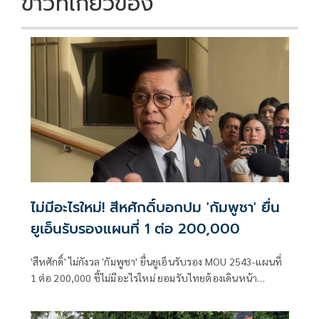
ข่าวที่เกี่ยวข้อง
ไม่มีอะไรใหม่! สีหศักดิ์บอกปม 'กัมพูชา' ยื่น
ยูเอ็นรับรองแผนที่ 1 ต่อ 200,000
'สีหศักดิ์' ไม่กังวล 'กัมพูชา' ยื่นยูเอ็นรับรอง MOU 2543-แผนที่
1 ต่อ 200,000​ ชี้ไม่มีอะไรใหม่ ยอมรับไทยต้องเดินหน้า
UNCLOS หลัง 'กัมพูชา' เมินเจรจาทวิภาคี เตือนกรรมการสิทธิฯ
ระวังตกเป็นเครื่องมือเขมร​