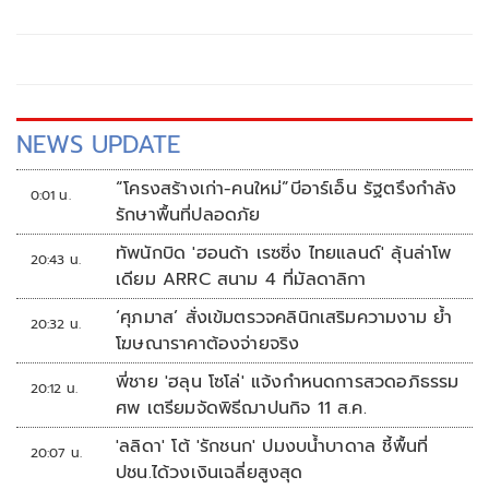
NEWS UPDATE
“โครงสร้างเก่า-คนใหม่”บีอาร์เอ็น รัฐตรึงกำลัง
0:01 น.
รักษาพื้นที่ปลอดภัย
ทัพนักบิด 'ฮอนด้า เรซซิ่ง ไทยแลนด์' ลุ้นล่าโพ
20:43 น.
เดียม ARRC สนาม 4 ที่มัลดาลิกา
‘ศุภมาส’ สั่งเข้มตรวจคลินิกเสริมความงาม ย้ำ
20:32 น.
โฆษณาราคาต้องจ่ายจริง
พี่ชาย 'ฮลุน โซโล่' แจ้งกำหนดการสวดอภิธรรม
20:12 น.
ศพ เตรียมจัดพิธีฌาปนกิจ 11 ส.ค.
'ลลิดา' โต้ 'รักชนก' ปมงบน้ำบาดาล ชี้พื้นที่
20:07 น.
ปชน.ได้วงเงินเฉลี่ยสูงสุด