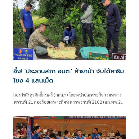
อึ้ง! 'ประธานสภา อบต.' ค้ายาบ้า จับได้คาริม
โขง 4 แสนเม็ด
กองกำลังสุรศักดิ์มนตรี (กกล.ฯ) โดยหน่วยเฉพาะกิจกรมทหาร
พรานที่ 21 กองร้อยเฉพาะกิจทหารพรานที่ 2102 (ฉก.ทพ.21
ร้อย.ฉก.ทพ.2102) ต.ไชยบุรี อ.ท่าอุเทน จ.นครพนม