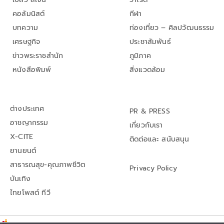
คอลัมนิสต์
กีฬา
บทความ
ท่องเที่ยว – ศิลปวัฒนธรรม
เศรษฐกิจ
ประชาสัมพันธ์
ข่าวพระราชสำนัก
ภูมิภาค
หนังสือพิมพ์
สิ่งแวดล้อม
ต่างประเทศ
PR & PRESS
อาชญากรรม
เกี่ยวกับเรา
X-CITE
ติดต่อและ สนับสนุน
ยานยนต์
สาธารณสุข-คุณภาพชีวิต
Privacy Policy
บันเทิง
ไทยโพสต์ ทีวี