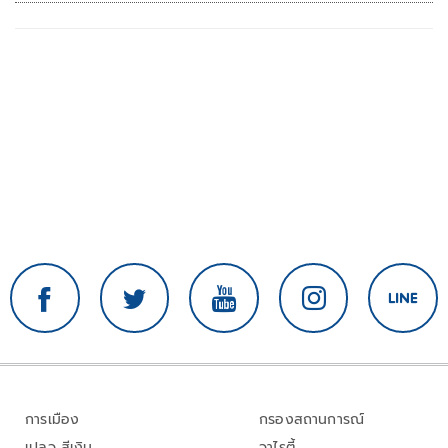
การเมือง
กรองสถานการณ์
เปลว สีเงิน
วาไรตี้