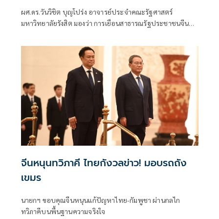
สร้างมูลค่าเพิ่มในสายตาจีนเหนือกัมพูชา
ผศ.ดร.วันวิชิต บุญโปร่ง อาจารย์ประจำคณะรัฐศาสตร์
มหาวิทยาลัยรังสิต มองว่า การเยือนสาธารณรัฐประชาชนจีน
ของนายกรัฐมนตรี นายอนุ
จีนหนุนทวิภาคี ไทยกังวลข่าว! มอบรถถัง
เขมร
นายกฯ ขอบคุณจีนหนุนแก้ปัญหาไทย-กัมพูชา ผ่านกลไก
ทวิภาคีบนพื้นฐานความจริงใจ