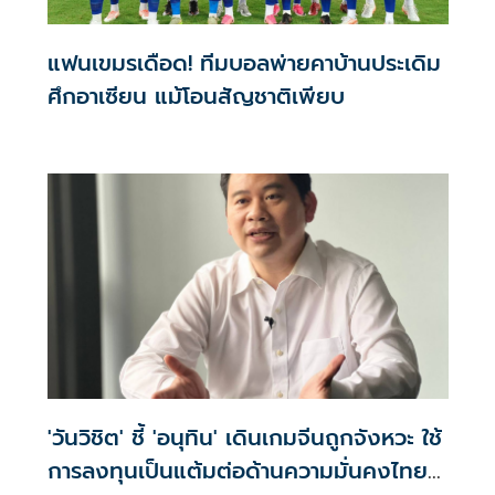
แฟนเขมรเดือด! ทีมบอลพ่ายคาบ้านประเดิม
ศึกอาเซียน แม้โอนสัญชาติเพียบ
'วันวิชิต' ชี้ 'อนุทิน' เดินเกมจีนถูกจังหวะ ใช้
การลงทุนเป็นแต้มต่อด้านความมั่นคงไทย