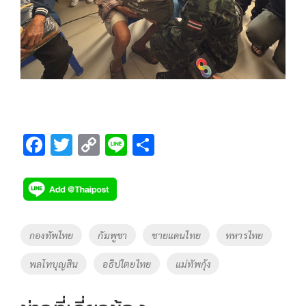
F
T
C
Li
S
ac
wi
o
n
h
e
tt
p
e
ar
b
er
y
e
o
Li
Tags
กองทัพไทย
กัมพูชา
ชายแดนไทย
ทหารไทย
o
n
พลโทบุญสิน
อธิปไตยไทย
แม่ทัพกุ้ง
k
k