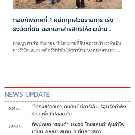
กองทัพภาคที่ 1 ผนึกทุกส่วนราชการ เร่ง
รังวัดที่ดิน ออกเอกสารสิทธิให้ชาวบ้าน
หนองจาน กว่า 70 ไร่
กกล.บูรพา ร่วมกับกรมป่าไม้และกรมที่ดิน จ.สระแก้ว เร่งดำเนิน
การรังวัดและตรวจสิทธิที่ทำกินให้ชาวบ้าน บ.หนองจาน กว่า
70 ไร่ พร้อมเดินหน้าเร่งสร้างหลุมหลบภัย ล่าสุด ดำเนินการแล้ว
เสร็จ 38 หลุม
NEWS UPDATE
“โครงสร้างเก่า-คนใหม่”บีอาร์เอ็น รัฐตรึงกำลัง
0:01 น.
รักษาพื้นที่ปลอดภัย
ทัพนักบิด 'ฮอนด้า เรซซิ่ง ไทยแลนด์' ลุ้นล่าโพ
20:43 น.
เดียม ARRC สนาม 4 ที่มัลดาลิกา