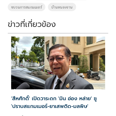
o
n
ขบวนการสแกมเมอร์
บ้านหนองจาน
k
k
ข่าวที่เกี่ยวข้อง
'สีหศักดิ์' เปิดวาระถก 'มิน อ่อง หล่าย' ชู
'ปราบสแกมเมอร์-ยาเสพติด-มลพิษ'