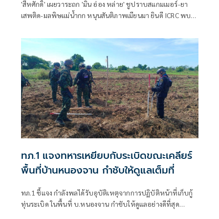
'สีหศักดิ์' เผยวาระถก 'มิน อ่อง หล่าย' ชูปราบสแกมเมอร์-ยา
เสพติด-มลพิษแม่น้ำกก หนุนสันติภาพเมียนมา ยินดี ICRC พบ
'ซูจี' มองเป็นสัญญาณดีต่อบรรยากาศการเมือง
ทภ.1 แจงทหารเหยียบกับระเบิดขณะเคลียร์
พื้นที่บ้านหนองจาน กำชับให้ดูแลเต็มที่
ทภ.1 ชี้แจง กำลังพลได้รับอุบัติเหตุจากการปฏิบัติหน้าที่เก็บกู้
ทุ่นระเบิด ในพื้นที่ บ.หนองจาน กำชับให้ดูแลอย่างดีที่สุด
พร้อมเน้นย้ำให้ปฏิบัติหน้าที่อย่างความรอบคอบไม่ประมาท