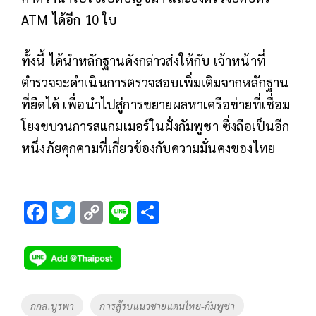
ATM ได้อีก 10 ใบ
ทั้งนี้ ได้นำหลักฐานดังกล่าวส่งให้กับ เจ้าหน้าที่
ตำรวจจะดำเนินการตรวจสอบเพิ่มเติมจากหลักฐาน
ที่ยึดได้ เพื่อนำไปสู่การขยายผลหาเครือข่ายที่เชื่อม
โยงขบวนการสแกมเมอร์ในฝั่งกัมพูชา ซึ่งถือเป็นอีก
หนึ่งภัยคุกคามที่เกี่ยวข้องกับความมั่นคงของไทย
F
T
C
Li
S
ac
wi
o
n
h
e
tt
p
e
ar
b
er
y
e
o
Li
Tags
กกล.บูรพา
การสู้รบแนวชายแดนไทย-กัมพูชา