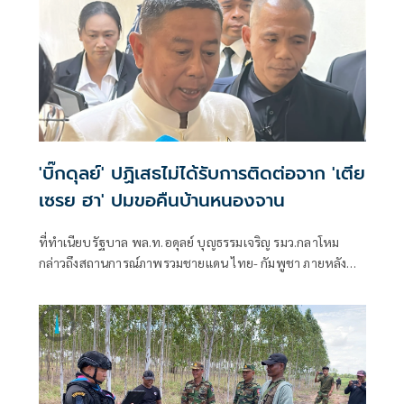
'บิ๊กดุลย์' ปฏิเสธไม่ได้รับการติดต่อจาก 'เตีย
เซรย ฮา' ปมขอคืนบ้านหนองจาน
ที่ทำเนียบรัฐบาล พล.ท.อดุลย์ บุญธรรมเจริญ รมว.กลาโหม
กล่าวถึงสถานการณ์ภาพรวมชายแดน ไทย- กัมพูชา ภายหลัง
เครื่องบิน F- 16