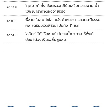
‘ศุภมาส’ สั่งเข้มตรวจคลินิกเสริมความงาม ย้ำ
20:32 น.
โฆษณาราคาต้องจ่ายจริง
พี่ชาย 'ฮลุน โซโล่' แจ้งกำหนดการสวดอภิธรรม
20:12 น.
ศพ เตรียมจัดพิธีฌาปนกิจ 11 ส.ค.
'ลลิดา' โต้ 'รักชนก' ปมงบน้ำบาดาล ชี้พื้นที่
20:07 น.
ปชน.ได้วงเงินเฉลี่ยสูงสุด