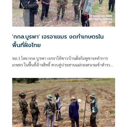
'กกล.บูรพา' เจรจาเขมร งดทำเกษตรใน
พื้นที่ฝั่งไทย
ทภ.1 โดย กกล.บูรพา เจรจาให้ชาวบ้านฝั่งกัมพูชางดทำการ
เกษตร ในพื้นที่อ้างสิทธิ์ ควบคู่ประสานแม่กองสนามเข้าสำรวจ
พื้นที่ ยืนยันเดินหน้ารักษาอธิปไตยของชาติอย่างเต็มที่