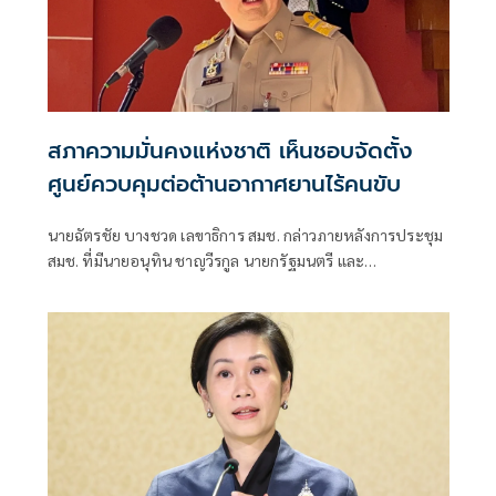
สภาความมั่นคงแห่งชาติ เห็นชอบจัดตั้ง
ศูนย์ควบคุมต่อต้านอากาศยานไร้คนขับ
นายฉัตรชัย บางชวด เลขาธิการ สมช. กล่าวภายหลังการประชุม
สมช. ที่มีนายอนุทิน ชาญวีรกูล นายกรัฐมนตรี และ
รมว.มหาดไทย เป็นประธานว่า ที่ประชุมมีการพิจารณา 2 เรื่อง
เรื่องแรกคือ แนวทางมาตรการป้องกันแก้ปัญหาเรื่อง
อากาศยานไร้คนขับ ซึ่งที่ประชุม สมช.เมื่อปี 68 เคยมีมติมอบ
หมายกองทัพอากาศ (ทอ.)