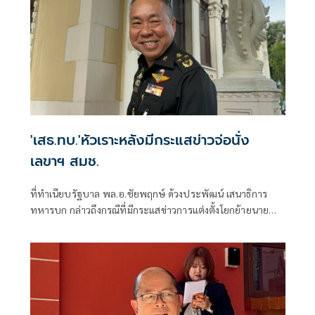
'เสธ.ทบ.'หัวเราะหลังมีกระแสข่าวจ่อนั่ง
เลขาฯ สมช.
ที่ทำเนียบรัฐบาล พล.อ.ชัยพฤกษ์ ด้วงประพัฒน์ เสนาธิการ
ทหารบก กล่าวถึงกรณีที่มีกระแสข่าวการแต่งตั้งโยกย้ายนาย
ทหารชั้นนายพ