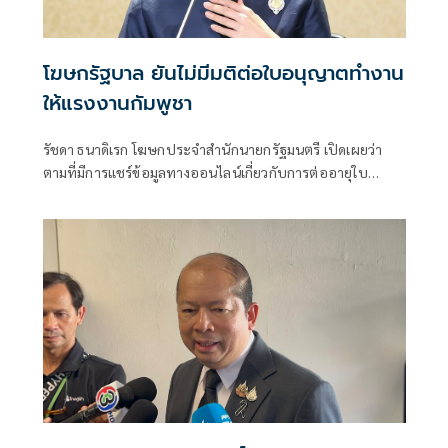
โฆษกรัฐบาล ยันไม่มีมติต่อใบอนุญาตทำงาน
ให้แรงงานกัมพูชา
รัชดา ธนาดิเรก โฆษกประจำสำนักนายกรัฐมนตรี เปิดเผยว่า
ตามที่มีการแชร์ข้อมูลทางออนไลน์เกี่ยวกับการต่ออายุใบ
อนุญาตทำงานให้กับแรงงานกัมพูชากว่า 200,000 คน ที่ยังอยู่
นอกระบบนั้น เป็นเพียงข้อเสนอของสภาอุตสาหกรรมแห่ง
ประเทศไทย (ส.อ.ท.)