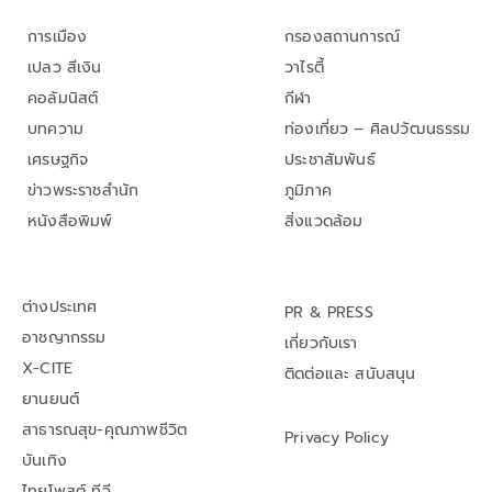
การเมือง
กรองสถานการณ์
เปลว สีเงิน
วาไรตี้
คอลัมนิสต์
กีฬา
บทความ
ท่องเที่ยว – ศิลปวัฒนธรรม
เศรษฐกิจ
ประชาสัมพันธ์
ข่าวพระราชสำนัก
ภูมิภาค
หนังสือพิมพ์
สิ่งแวดล้อม
ต่างประเทศ
PR & PRESS
อาชญากรรม
เกี่ยวกับเรา
X-CITE
ติดต่อและ สนับสนุน
ยานยนต์
สาธารณสุข-คุณภาพชีวิต
Privacy Policy
บันเทิง
ไทยโพสต์ ทีวี