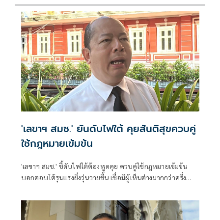
'เลขาฯ สมช.' ยันดับไฟใต้ คุยสันติสุขควบคู่
ใช้กฎหมายเข้มข้น
'เลขาฯ สมช.' ชี้ดับไฟใต้ต้องพูดคุย ควบคู่ใช้กฎหมายเข้มข้น
บอกตอบโต้รุนแรงยิ่งวุ่นวายขึ้น เชื่อมีผู้เห็นต่างมากกว่าครึ่ง
พร้อมเข้ากระบวนการ รับมาเลเซียสำคัญทำให้สงบได้