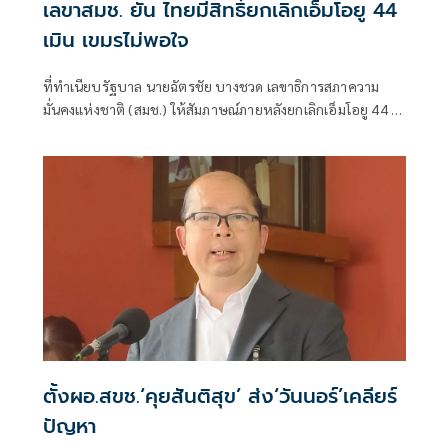
เลขาสมช. ยัน ไทยมีสิทธิ์ยกเลิกเอ็มโอยู 44
เมิน เขมรไม่พอใจ
ที่ทำเนียบรัฐบาล นายฉัตรชัย บางชวด เลขาธิการสภาความ
มั่นคงแห่งชาติ (สมช.) ให้สัมภาษณ์ภายหลังยกเลิกเอ็มโอยู 44 มี
การประเมินสถาน
ตั้งผอ.สขช.‘คุยสันติสุข’ ส่ง‘วันนอร์’เคลียร์
ปัญหา