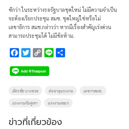
ซักว่า ในระหว่างรอรัฐบาลชุดใหม่ ไม่มีความจำเป็น
จะต้องเรียกประชุม สมช. ชุดใหญ่ใช่หรือไม่
เลขาธิการ สมช.กล่าวว่า หากมีเรื่องสำคัญเร่งด่วน
สามารถประชุมได้ ไม่มีข้อห้าม.
F
T
C
Li
S
ac
wi
o
n
h
e
tt
p
e
ar
b
er
y
e
o
Li
Tags
ฉัตรชัย บางชวด
ต่ออายุแรงงาน
เลขาฯสมช.
o
n
แรงงานกัมพูชา
แรงงานเขมร
k
k
ข่าวที่เกี่ยวข้อง