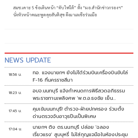
สมช.เคาะ 5 ข้อเดินหน้า “ดับไฟใต้” ตั้ง “ผอ.สำนักข่าวกรองฯ”
นั่งหัวหน้าคณะพูดคุยสันติสุข ดึงมาเลเซียร่วมมือ
NEWS UPDATE
ทอ. แจงนายกฯ ยังไม่ได้ร่วมบินเครื่องบินขับไล่
18:56 น.
F-16 ที่นครราชสีมา
อบจ.นนทบุรี แจ้งกำหนดการพิธีสวดอภิธรรม
18:23 น.
พระราชทานเพลิงศพ 'พ.ต.อ.ธงชัย เย็น
ประเสริฐ'
คุมเข้มนนทบุรี! ตำรวจ-ฝ่ายปกครอง ร่วมตั้ง
17:45 น.
ด่านตรวจจับอาวุธปืนเป็นพิเศษ
นายกฯ ติง ตร.นนทบุรี ปล่อย 'ฉลอง
17:04 น.
เรี่ยวแรง' สูบบุหรี่ ไม่ใส่กุญแจมือในห้องประชุม