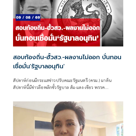
สอบท้องถิ่น-ฮั้วสว.-ผลงานไม่ออก บั่นทอน
เชื่อมั่น'รัฐบาลอนุทิน'
สัปดาห์ก่อนมีกระแสข่าวปรับคณะรัฐมนตรี (ครม.) มาต้น
สัปดาห์นี้มีข่าวลือพลิกขั้วรัฐบาล ส้ม-แดง-เขียว พรรค
ประชาชน พรรคเพื่อไทย และพรรคกล้าธรรม จับมือกัน