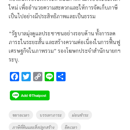
ใหม่ เพื่ออำนวยความสะดวกและให้การจัดเก็บภาษี
เป็นไปอย่างมีประสิทธิภาพและเป็นธรรม
“รัฐบาลมุ่งดูแลประชาชนอย่างรอบด้าน ทั้งการลด
ภาระในระยะสั้น และสร้างความต่อเนื่องในการฟื้นฟู
เศรษฐกิจในภาพรวม” รองโฆษกประจำสำนักนายกฯ
ระบุ.
F
T
C
Li
S
ac
wi
o
n
h
e
tt
p
e
ar
b
er
y
e
o
Li
Tags
ขยายเวลา
บรรเทาภาระ
ผ่อนชำระ
o
n
ภาษีที่ดินและสิ่งปลูกสร้าง
ยืดเวลา