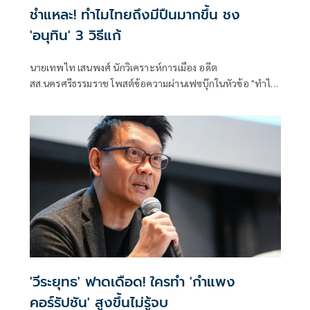
ชำแหละ! ทำไมไทยถึงมีปืนมากขึ้น ชง
'อนุทิน' 3 วิธีแก้
นายเทพไท เสนพงศ์ นักวิเคราะห์การเมือง อดีต
สส.นครศรีธรรมราช โพสต์ข้อความผ่านเฟซบุ๊กในหัวข้อ "ทำไม
อาวุธปืนมีมากขึ้น???" โดยระบุว่า
'วีระยุทธ' ฟาดเดือด! ใครทำ 'กำแพง
คอร์รัปชัน' สูงขึ้นไม่รู้จบ