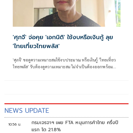
'ศุภจี' จ่อคุย 'เอกนิติ' ใช้งบหรือเงินกู้ ลุย
'ไทยเที่ยวไทยพลัส'
'ศุภจี' ขอดูความเหมาะสมใช้งบประมาณ หรือเงินกู้ 'ไทยเที่ยว
ไทยพลัส' รับต้องดูความเหมาะสม ไม่จำเป็นต้องออกพร้อม
'ไทยช่วยไทยพลัส'
NEWS UPDATE
กรมเจรจาฯ เผย FTA หนุนการค้าไทย ครึ่งปี
10:56 น.
แรก โต 21.8%