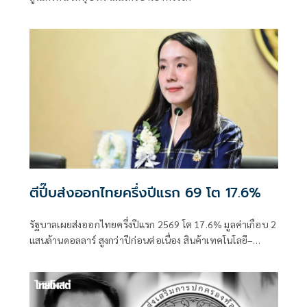
ตีปี๊บส่งออกไทยครึ่งปีแรก 69 โต 17.6%
รัฐบาลเผยส่งออกไทยครึ่งปีแรก 2569 โต 17.6% มูลค่าเกือบ 2
แสนล้านดอลลาร์ สูงกว่าปีก่อนต่อเนื่อง สินค้าเทคโนโลยี–
อิเล็กทรอนิกส์แรงหนุนสำคัญ ตลาดสหรัฐฯ โต 41.1%