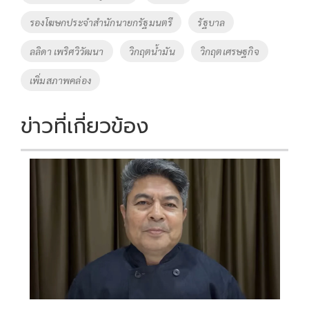
k
k
รองโฆษกประจำสำนักนายกรัฐมนตรี
รัฐบาล
ลลิดา เพริศวิวัฒนา
วิกฤตน้ำมัน
วิกฤตเศรษฐกิจ
เพิ่มสภาพคล่อง
ข่าวที่เกี่ยวข้อง