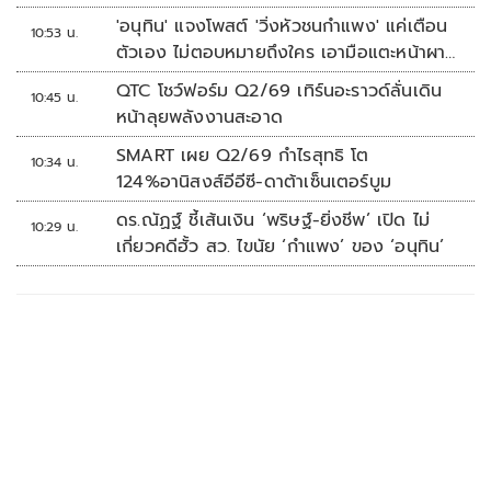
'อนุทิน' แจงโพสต์ 'วิ่งหัวชนกำแพง' แค่เตือน
10:53 น.
ตัวเอง ไม่ตอบหมายถึงใคร เอามือแตะหน้าผา
กบอก 'หัวโน'
QTC โชว์ฟอร์ม Q2/69 เทิร์นอะราวด์ลั่นเดิน
10:45 น.
หน้าลุยพลังงานสะอาด
SMART เผย Q2/69 กำไรสุทธิ โต
10:34 น.
124%อานิสงส์อีอีซี-ดาต้าเซ็นเตอร์บูม
ดร.ณัฏฐ์ ชี้เส้นเงิน ‘พริษฐ์-ยิ่งชีพ’ เปิด ไม่
10:29 น.
เกี่ยวคดีฮั้ว สว. ไขนัย ‘กำแพง’ ของ ‘อนุทิน’