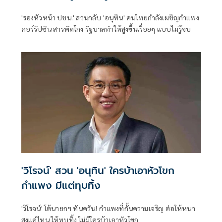
'รองหัวหน้า ปชน.' สวนกลับ 'อนุทิน' คนไทยกำลังเผชิญกำแพง
คอร์รัปชัน สารพัดโกง รัฐบาลทำให้สูงขึ้นเรื่อยๆ แบบไม่รู้จบ
'วิโรจน์' สวน 'อนุทิน' ใครบ้าเอาหัวโขก
กำแพง มีแต่ทุบทิ้ง
'วิโรจน์' โต้นายกฯ ทันควัน! กำแพงที่กั้นความเจริญ ต่อให้หนา
สูงแค่ไหน ให้ทุบทิ้ง ไม่มีใครบ้าเอาหัวโขก