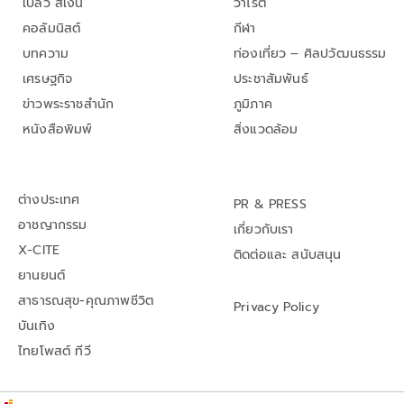
เปลว สีเงิน
วาไรตี้
คอลัมนิสต์
กีฬา
บทความ
ท่องเที่ยว – ศิลปวัฒนธรรม
เศรษฐกิจ
ประชาสัมพันธ์
ข่าวพระราชสำนัก
ภูมิภาค
หนังสือพิมพ์
สิ่งแวดล้อม
ต่างประเทศ
PR & PRESS
อาชญากรรม
เกี่ยวกับเรา
X-CITE
ติดต่อและ สนับสนุน
ยานยนต์
สาธารณสุข-คุณภาพชีวิต
Privacy Policy
บันเทิง
ไทยโพสต์ ทีวี