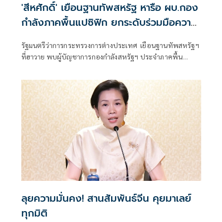
'สีหศักดิ์' เยือนฐานทัพสหรัฐ หารือ ผบ.กอง
กำลังภาคพื้นแปซิฟิก ยกระดับร่วมมือความ
มั่นคง
รัฐมนตรีว่าการกระทรวงการต่างประเทศ เยือนฐานทัพสหรัฐฯ
ที่ฮาวาย พบผู้บัญชาการกองกำลังสหรัฐฯ ประจำภาคพื้น
แปซิฟิก หารือการยกระดับความร่วมมือด้านการทหาร
ลุยความมั่นคง! สานสัมพันธ์จีน คุยมาเลย์
ทุกมิติ