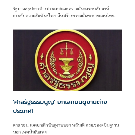
รัฐบาลสรุปการต่างประเทศและความมั่นคงรอบสัปดาห์
กระชับความสัมพันธ์ไทย-จีน สร้างความมั่นคงชายแดนไทย
"ยกเลิก MOU 44" และวาง “5 แนวทางจัดการชายแดนใต้”
"อภิสิทธิ์"
'ศาลรัฐธรรมนูญ' ยกเลิกบินดูงานต่าง
ประเทศ!
ศาล รธน. แจงยกเลิกบินดูงานนอก หลังมติ ครม.ของดบินดูงาน
นอก เหตุน้ำมันแพง