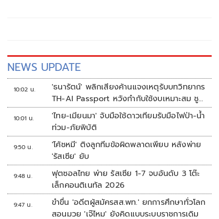
NEWS UPDATE
'ธนารัตน์' พลิกเสียงค้านแจงเหตุรับบทวิทยากร
10:02 น.
TH-AI Passport หวังกำกับใช้งบเหมาะสม ชู
จุดเด่นคนไทยได้ใช้ AI ระดับโปร ลดเหลื่อมล้ำ
'ไทย-เมียนมา' จับมือใช้ดาวเทียมรับมือไฟป่า-น้ำ
10:01 น.
ทางเทคโนโลยี เซฟงบไปกว่า900ล้าน เชื่อหาก
ท่วม-ภัยพิบัติ
ใช้เต็มที่เอกชนขาดทุนย่อยยับ
'โค้ชหมี' ติงลูกทีมข้อผิดพลาดเพียบ หลังพ่าย
9:50 น.
'รัสเซีย' ยับ
ฟุตซอลไทย พ่าย รัสเซีย 1-7 จบอันดับ 3 โต๊ะ
9:48 น.
เล็กคอนติเนทัล 2026
ขำขื่น 'อดีตผู้สมัครสส.พท.' ยกการศึกษาทั่วโลก
9:47 น.
สอนมวย 'เจ๊ไหม' ยังคิดแบบระบบราชการเดิม