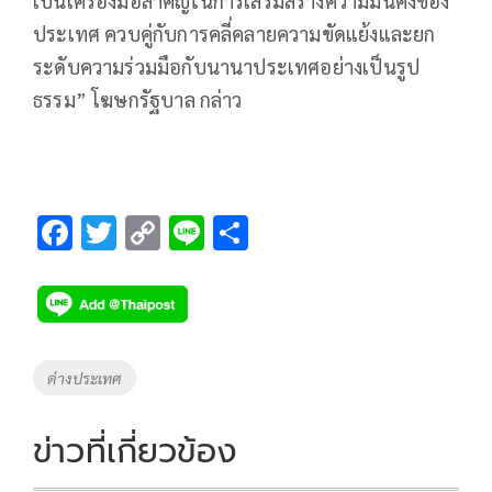
เป็นเครื่องมือสำคัญในการเสริมสร้างความมั่นคงของ
ประเทศ ควบคู่กับการคลี่คลายความขัดแย้งและยก
ระดับความร่วมมือกับนานาประเทศอย่างเป็นรูป
ธรรม” โฆษกรัฐบาล กล่าว
F
T
C
Li
S
ac
wi
o
n
h
e
tt
p
e
ar
b
er
y
e
o
Li
Tags
ต่างประเทศ
o
n
k
k
ข่าวที่เกี่ยวข้อง