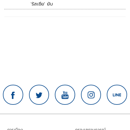
'รัสเซีย' ยับ
การเมือง
กรองสถานการณ์