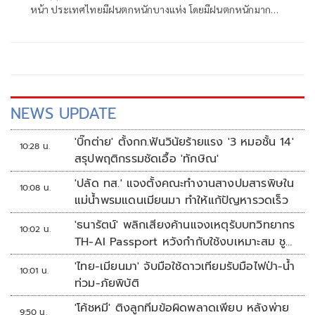
หน้า ประเทศไทยมีฝนตกหนักบางแห่ง โดยมีฝนตกหนักมาก
บางพื้นที่บริเวณภาคตะวันออก เนื่องจาก
NEWS UPDATE
'บิ๊กต่าย' ตั้งกก.ฟันวินัยร้ายแรง '3 หมอชั้น 14'
10:28 น.
สรุปพฤติกรรมชัดเอื้อ 'ทักษิณ'
'ปลัด ทส.' แจงตั้งคณะทำงานสางปมสารพิษใน
10:08 น.
แม่น้ำพรมแดนเมียนมา ทำให้แก้ปัญหารวดเร็ว
'ธนารัตน์' พลิกเสียงค้านแจงเหตุรับบทวิทยากร
10:02 น.
TH-AI Passport หวังกำกับใช้งบเหมาะสม ชู
จุดเด่นคนไทยได้ใช้ AI ระดับโปร ลดเหลื่อมล้ำ
'ไทย-เมียนมา' จับมือใช้ดาวเทียมรับมือไฟป่า-น้ำ
10:01 น.
ทางเทคโนโลยี เซฟงบไปกว่า900ล้าน เชื่อหาก
ท่วม-ภัยพิบัติ
ใช้เต็มที่เอกชนขาดทุนย่อยยับ
'โค้ชหมี' ติงลูกทีมข้อผิดพลาดเพียบ หลังพ่าย
9:50 น.