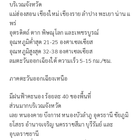
บริเวณจังหวัด
แม่ฮ่องสอน เชียงใหม่ เชียงราย ลำปาง พะเยา น่าน แ
พร่
อุตรดิตถ์ ตาก พิษณุโลก และเพชรบูรณ์
อุณหภูมิต่ำสุด 21-25 องศาเซลเซียส
อุณหภูมิสูงสุด 32-38 องศาเซลเซียส
ลมตะวันออกเฉียงใต้ ความเร็ว 5-15 กม./ชม.
ภาคตะวันออกเฉียงเหนือ
มีฝนฟ้าคะนอง ร้อยละ 40 ของพื้นที่
ส่วนมากบริเวณจังหวัด
เลย หนองคาย บึงกาฬ หนองบัวลำภู อุดรธานี ชัยภูมิ
ยโสธร อำนาจเจริญ นครราชสีมา บุรีรัมย์ และ
อุบลราชธานี