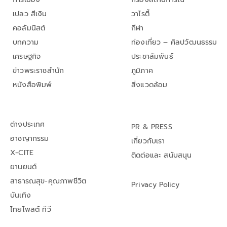
เปลว สีเงิน
วาไรตี้
คอลัมนิสต์
กีฬา
บทความ
ท่องเที่ยว – ศิลปวัฒนธรรม
เศรษฐกิจ
ประชาสัมพันธ์
ข่าวพระราชสำนัก
ภูมิภาค
หนังสือพิมพ์
สิ่งแวดล้อม
ต่างประเทศ
PR & PRESS
อาชญากรรม
เกี่ยวกับเรา
X-CITE
ติดต่อและ สนับสนุน
ยานยนต์
สาธารณสุข-คุณภาพชีวิต
Privacy Policy
บันเทิง
ไทยโพสต์ ทีวี