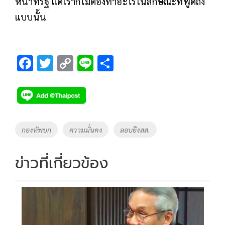
หน้าที่รัฐ แต่เราก็ไม่ต้องทำอะไรในลักษณะที่พูดถึง
แบบนั้น
F
T
C
Li
S
ac
wi
o
n
h
e
tt
p
e
ar
b
er
y
e
o
Li
Tags
กองทัพบก
ความมั่นคง
ลอบยิงสส.
o
n
k
k
ข่าวที่เกี่ยวข้อง