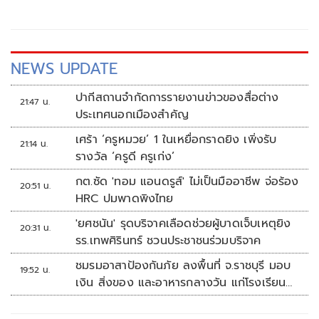
NEWS UPDATE
ปากีสถานจำกัดการรายงานข่าวของสื่อต่าง
21:47 น.
ประเทศนอกเมืองสำคัญ
เศร้า ‘ครูหมวย’ 1 ในเหยื่อกราดยิง เพิ่งรับ
21:14 น.
รางวัล ‘ครูดี ครูเก่ง’
กต.ซัด 'ทอม แอนดรูส์' ไม่เป็นมืออาชีพ จ่อร้อง
20:51 น.
HRC ปมพาดพิงไทย
'ยศชนัน' รุดบริจาคเลือดช่วยผู้บาดเจ็บเหตุยิง
20:31 น.
รร.เทพศิรินทร์ ชวนประชาชนร่วมบริจาค
ชมรมอาสาป้องกันภัย ลงพื้นที่ จ.ราชบุรี มอบ
19:52 น.
เงิน สิ่งของ และอาหารกลางวัน แก่โรงเรียน
บ้านหนองน้ำใส