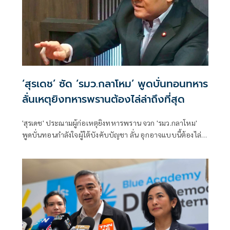
‘สุรเดช’ ซัด ‘รมว.กลาโหม’ พูดบั่นทอนทหาร
ลั่นเหตุยิงทหารพรานต้องไล่ล่าถึงที่สุด
'สุรเดช' ประณามผู้ก่อเหตุยิงทหารพราน จวก 'รมว.กลาโหม'
พูดบั่นทอนกำลังใจผู้ใต้บังคับบัญชา ลั่น อุกอาจแบบนี้ต้องไล่
ล่า ตาต่อตา ฟันต่อฟัน ไม่อย่างนั้นย่ามใจ ติง พูดคุยสันติสุข ถูก
ฝาถู