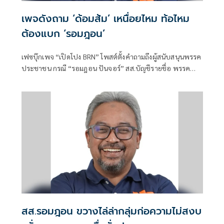
เพจดังถาม ‘ด้อมส้ม’ เหนื่อยไหม ท้อไหม
ต้องแบก ‘รอมฎอน’
เฟซบุ๊กเพจ “เปิดโปง BRN” โพสต์ตั้งคำถามถึงผู้สนับสนุนพรรค
ประชาชน กรณี “รอมฎอน ปันจอร์” สส.บัญชีรายชื่อ พรรค
ประชาชน
สส.รอมฎอน ขวางไล่ล่ากลุ่มก่อความไม่สงบ