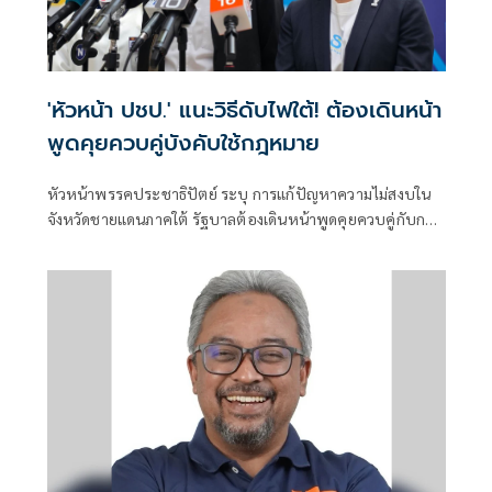
'หัวหน้า ปชป.' แนะวิธีดับไฟใต้! ต้องเดินหน้า
พูดคุยควบคู่บังคับใช้กฎหมาย
หัวหน้าพรรคประชาธิปัตย์ ระบุ การแก้ปัญหาความไม่สงบใน
จังหวัดชายแดนภาคใต้ รัฐบาลต้องเดินหน้าพูดคุยควบคู่กับการ
บังคับใช้กฎหมาย