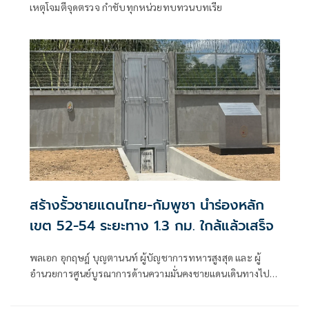
เหตุโจมตีจุดตรวจ กำชับทุกหน่วยทบทวนบทเรีย
สร้างรั้วชายแดนไทย-กัมพูชา นำร่องหลัก
เขต 52-54 ระยะทาง 1.3 กม. ใกล้แล้วเสร็จ
พลเอก อุกฤษฎ์ บุญตานนท์ ผู้บัญชาการทหารสูงสุด และ ผู้
อำนวยการศูนย์บูรณาการด้านความมั่นคงชายแดนเดินทางไปยัง
พื้นที่ก่อสร้างรั้วความมั่นคงชายแดนไทย–กัมพูชา