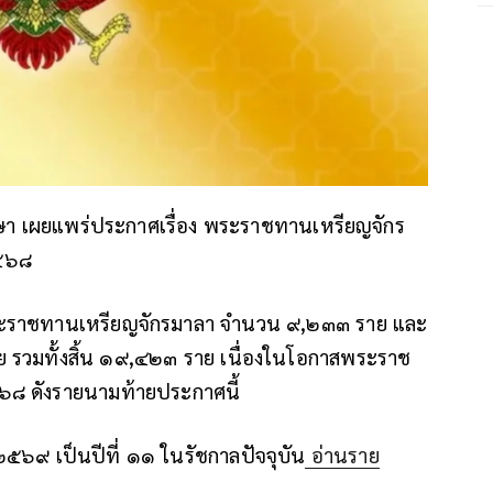
กษา เผยแพร่ประกาศเรื่อง พระราชทานเหรียญจักร
๒๕๖๘
ะราชทานเหรียญจักรมาลา จำนวน ๙,๒๓๓ ราย และ
รวมทั้งสิ้น ๑๙,๔๒๓ ราย เนื่องในโอกาสพระราช
๘ ดังรายนามท้ายประกาศนี้
๕๖๙ เป็นปีที่ ๑๑ ในรัชกาลปัจจุบัน
อ่านราย