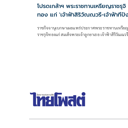
โปรดเกล้าฯ พระราชทานเหรียญราชรุจิ
ทอง แก่ 'เจ้าฟ้าสิริวัณณวรี-เจ้าฟ้าทีปั
กรรัศมีโชติ'
ราชกิจจานุเบกษาเผยแพร่ประกาศพระราชทานเหรีย
ราชรุจิทองแก่ สมเด็จพระเจ้าลูกยาเธอ เจ้าฟ้าสิริวัณณวร
นารีรั