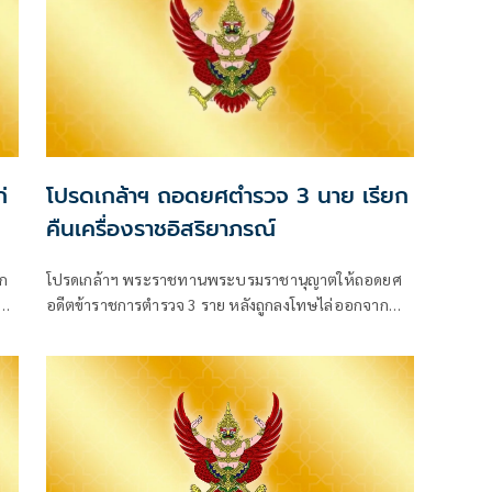
่
โปรดเกล้าฯ ถอดยศตำรวจ 3 นาย เรียก
คืนเครื่องราชอิสริยาภรณ์
อก
โปรดเกล้าฯ พระราชทานพระบรมราชานุญาตให้ถอดยศ
ย
อดีตข้าราชการตำรวจ 3 ราย หลังถูกลงโทษไล่ออกจาก
ราชการฐานกร