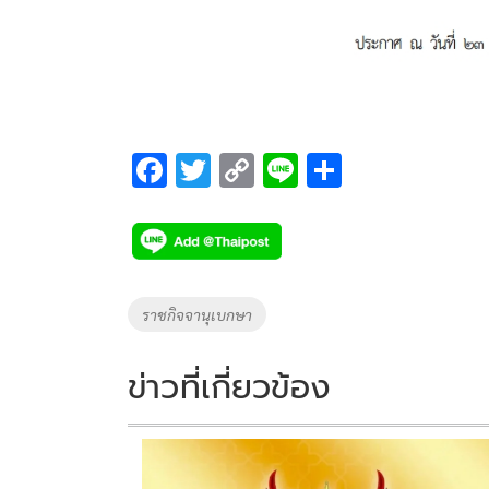
F
T
C
Li
S
ac
wi
o
n
h
e
tt
p
e
ar
b
er
y
e
o
Li
Tags
ราชกิจจานุเบกษา
o
n
k
k
ข่าวที่เกี่ยวข้อง