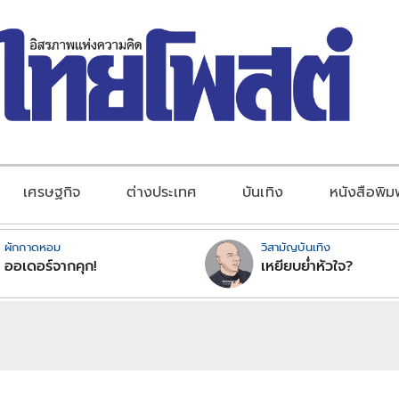
เศรษฐกิจ
ต่างประเทศ
บันเทิง
หนังสือพิม
ผักกาดหอม
วิสามัญบันเทิง
ออเดอร์จากคุก!
เหยียบย่ำหัวใจ?