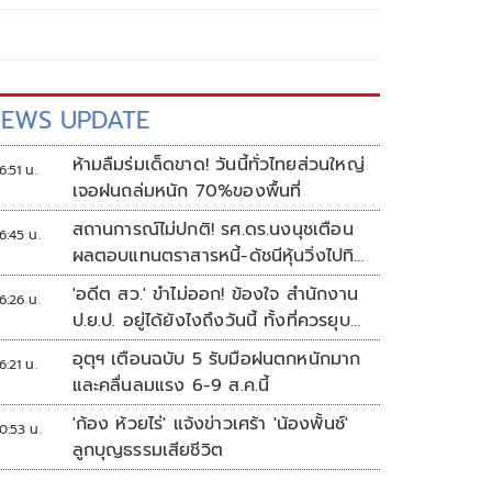
EWS UPDATE
ห้ามลืมร่มเด็ดขาด! วันนี้ทั่วไทยส่วนใหญ่
6:51 น.
เจอฝนถล่มหนัก 70%ของพื้นที่
สถานการณ์ไม่ปกติ! รศ.ดร.นงนุชเตือน
6:45 น.
ผลตอบแทนตราสารหนี้-ดัชนีหุ้นวิ่งไปทิศ
เดียวกัน
'อดีต สว.' ขำไม่ออก! ข้องใจ สำนักงาน
6:26 น.
ป.ย.ป. อยู่ได้ยังไงถึงวันนี้ ทั้งที่ควรยุบ
ตั้งแต่ปี 66
อุตุฯ เตือนฉบับ 5 รับมือฝนตกหนักมาก
6:21 น.
และคลื่นลมแรง 6-9 ส.ค.นี้
'ก้อง ห้วยไร่' แจ้งข่าวเศร้า 'น้องพั้นช์'
0:53 น.
ลูกบุญธรรมเสียชีวิต