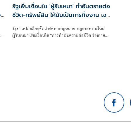
รัฐเพิ่มเงื่อนไข 'ผู้รับเหมา' ทำอันตรายต่อ
ง
ชีวิต-ทรัพย์สิน ให้นับเป็นการทิ้งงาน เจอ
ลงโทษหนัก
ญ
รัฐบาลปลดล็อกข้อจำกัดทางกฎหมาย กฎกระทรวงใหม่
ี
ผู้รับเหมา เพิ่มเงื่อนไข “การทำอันตรายต่อชีวิต ร่างกาย
หรือทรัพย์สินของประชาชน” ให้ถือเป็นลักษณะของ “การ
ทิ้งงาน” ลงโทษเด็ดขาด