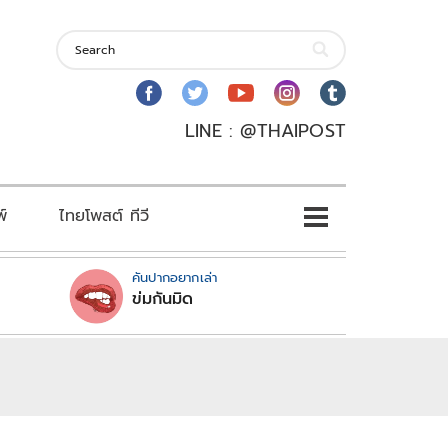
LINE : @THAIPOST
พ์
ไทยโพสต์ ทีวี
คันปากอยากเล่า
ข่มกันมิด