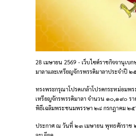
28 เมษายน 2569 - เว็บไซต์ราชกิจจานุเบ
มาลาและเหรียญจักรพรรดิมาลาประจำปี 
ทรงพระกรุณาโปรดเกล้าโปรดกระหม่อมพร
เหรียญจักรพรรดิมาลา จำนวน ๑๐,๑๙๐ ราย 
พิธีเฉลิมพระชนมพรรษา ๒๘ กรกฎาคม ๒๕๖
ประกาศ ณ วันที่ ๒๓ เมษายน พุทธศักราช ๒
ละเอียด