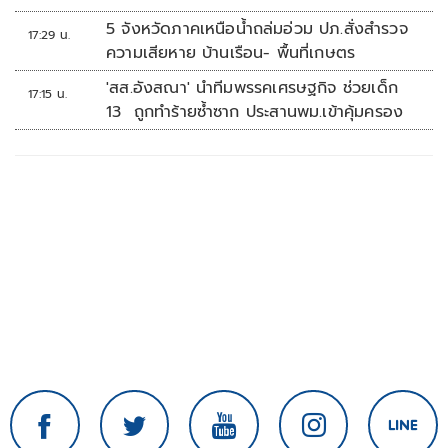
5 จังหวัดภาคเหนือน้ำถล่มอ่วม ปภ.สั่งสำรวจ
17:29 น.
ความเสียหาย บ้านเรือน- พื้นที่เกษตร
'สส.อังสณา' นำทีมพรรคเศรษฐกิจ ช่วยเด็ก
17:15 น.
13 ถูกทำร้ายซ้ำซาก ประสานพม.เข้าคุ้มครอง