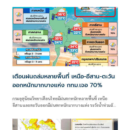
ตะวันออกยังคงมีฝนตกหนักบางแห่ง
เตือนฝนถล่มหลายพื้นที่ เหนือ-อีสาน-ตะวัน
ออกหนักมากบางแห่ง กทม.เจอ 70%
กรมอุตุนิยมวิทยาเตือนไทยมีฝนตกหนักหลายพื้นที่ เหนือ
อีสาน และตะวันออกมีฝนตกหนักมากบางแห่ง ระวังน้ำท่วมฉับ
พลัน-น้ำป่าไหลหลาก ขณะที่อันดามันตอนบนและอ่าวไทย
ตอนบนคลื่นสูง 2-3 เมตร เรือเล็กควรงดออกจากฝั่ง ส่วนไต้ฝุ่น
“ดอลฟิน” ไม่เข้าไทย