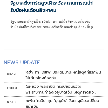
รัฐบาลตั้งการ์ดสูงเฝ้าระวังสถานการณ์น้ำ!
รับมือฝนเดือนสิงหาคม
รัฐบาลยกการ์ดสูงเฝ้าระวังสถานการณ์น้ำ สั่งหน่วยเกี่ยวข้อง
รับมือฝนเดือนสิงหาคม ระดมเครื่องจักรกลเข้าจุดเสี่ยง - ตั้งศูนย์
พักพิงพร้อมช่วยเหลือ 24 ชม.
NEWS UPDATE
'ลิซ่า' ท้า 'โกแพ' ประเดิมบ้านใหญ่สตูลที่แรกฟัน
18:19 น.
ไม่เลี้ยงโกงท้องถิ่น
ในหลวง พระราชินี ทรงปลอบขวัญ
18:00 น.
พระราชทานกำลังใจผู้บาดเจ็บ เหตุกราดยิง
รร.เทพศิรินทร์นนทบุรี
สะพัด 'เนวิน' คุย 'บุญยิ่ง' จับตางูเขียวเปลี่ยน
17:51 น.
สีน้ำเงิน