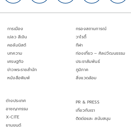
การเมือง
กรองสถานการณ์
เปลว สีเงิน
วาไรตี้
คอลัมนิสต์
กีฬา
บทความ
ท่องเที่ยว – ศิลปวัฒนธรรม
เศรษฐกิจ
ประชาสัมพันธ์
ข่าวพระราชสำนัก
ภูมิภาค
หนังสือพิมพ์
สิ่งแวดล้อม
ต่างประเทศ
PR & PRESS
อาชญากรรม
เกี่ยวกับเรา
X-CITE
ติดต่อและ สนับสนุน
ยานยนต์