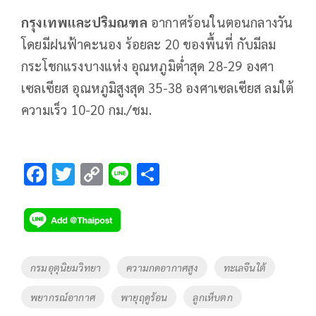
กรุงเทพและปริมณฑล
อากาศร้อนในตอนกลางวัน
โดยมีฝนฟ้าคะนอง ร้อยละ 20 ของพื้นที่ กับมีลม
กระโชกแรงบางแห่ง อุณหภูมิต่ำสุด 28-29 องศา
เซลเซียส อุณหภูมิสูงสุด 35-38 องศาเซลเซียส ลมใต้
ความเร็ว 10-20 กม./ชม.
F
T
C
Li
S
ac
wi
o
n
h
e
tt
p
e
ar
b
er
y
e
o
Li
Tags
กรมอุตุนิยมวิทยา
ความกดอากาศสูง
ทะเลจีนใต้
o
n
พยากรณ์อากาศ
พายุฤดูร้อน
ลูกเห็บตก
k
k