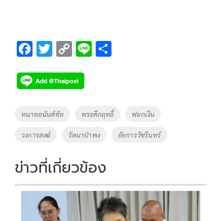
F
T
C
Li
S
ac
wi
o
n
h
e
tt
p
e
ar
b
er
y
e
o
Li
Tags
ทนายอนันต์ชัย
พระคึกฤทธิ์
ฟอกเงิน
o
n
วงการสงฆ์
วัดนาป่าพง
อัยการวัชรินทร์
k
k
ข่าวที่เกี่ยวข้อง