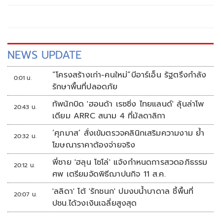
หน้าที่ตำรวจจราจรกลาง 7 นาย ทำร้ายร่างกายจนได้รับบาด
เจ็บสาหัส เนื่องจากเข้าใจผิดว่าเป็นรถมาสด้าสีแดงคันที่ขับหลบ
หนีการตรวจค้น เมื่อปี2567
NEWS UPDATE
“โครงสร้างเก่า-คนใหม่”บีอาร์เอ็น รัฐตรึงกำลัง
0:01 น.
รักษาพื้นที่ปลอดภัย
ทัพนักบิด 'ฮอนด้า เรซซิ่ง ไทยแลนด์' ลุ้นล่าโพ
20:43 น.
เดียม ARRC สนาม 4 ที่มัลดาลิกา
‘ศุภมาส’ สั่งเข้มตรวจคลินิกเสริมความงาม ย้ำ
20:32 น.
โฆษณาราคาต้องจ่ายจริง
พี่ชาย 'ฮลุน โซโล่' แจ้งกำหนดการสวดอภิธรรม
20:12 น.
ศพ เตรียมจัดพิธีฌาปนกิจ 11 ส.ค.
'ลลิดา' โต้ 'รักชนก' ปมงบน้ำบาดาล ชี้พื้นที่
20:07 น.
ปชน.ได้วงเงินเฉลี่ยสูงสุด