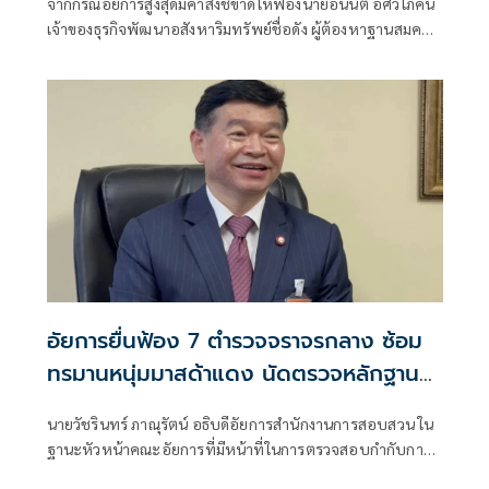
จากกรณีอัยการสูงสุดมีคำสั่งชี้ขาดให้ฟ้องนายอนันต์ อัศวโภคิน
เจ้าของธุรกิจพัฒนาอสังหาริมทรัพย์ชื่อดัง ผู้ต้องหาฐานสมคบ
โดยการตกลงกันตั้
อัยการยื่นฟ้อง 7 ตำรวจจราจรกลาง ซ้อม
ทรมานหนุ่มมาสด้าแดง นัดตรวจหลักฐาน
26 มิ.ย.นี้
นายวัชรินทร์ ภาณุรัตน์ อธิบดีอัยการสำนักงานการสอบสวน ใน
ฐานะหัวหน้าคณะอัยการที่มีหน้าที่ในการตรวจสอบกำกับการ
สอบสวนที่อัยการสูงสุดตั้งในคดี นายธนานพ เกิดศรี ถูกเจ้า