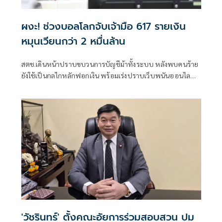
ผงะ! ช่วงบอลโลกจับเจ้ามือ 617 รายเงิน
หมุนเวียนกว่า 2 หมื่นล้าน
สตช.เดินหน้าปราบขบวนการบัญชีม้าทั้งระบบ หลังพบคนร้าย
ยังใช้เป็นกลไกหลักฟอกเงิน พร้อมเร่งปราบเว็บพนันออนไลน์
ห้วงฟุตบอลโลก จับกุมไปกว่า 4,500 เว็บ เจ้ามือ 617 คน เงิน
หมุนเวียนกว่า 2 หมื่นล้าน
'วัชรินทร์' ตั้งคณะอัยการร่วมสอบสวน ปม