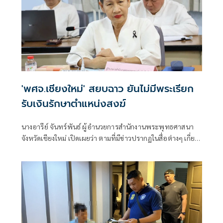
'พศจ.เชียงใหม่' สยบฉาว ยันไม่มีพระเรียก
รับเงินรักษาตำแหน่งสงฆ์
นางอารีย์ จันทร์พันธ์ ผู้อำนวยการสำนักงานพระพุทธศาสนา
จังหวัดเชียงใหม่ เปิดเผยว่า ตามที่มีข่าวปรากฏในสื่อต่างๆ เกี่ยว
กับกรณีที่พาดพิงวงการสงฆ์เชียงใหม่เรียกรับเงินเพื่อรักษา
ตำแหน่งสำคัญทางสงฆ์