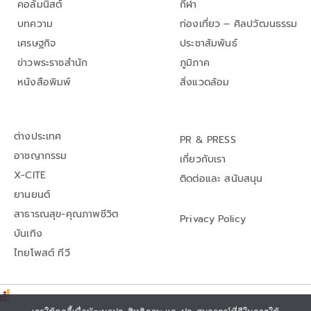
คอลัมนิสต์
กีฬา
บทความ
ท่องเที่ยว – ศิลปวัฒนธรรม
เศรษฐกิจ
ประชาสัมพันธ์
ข่าวพระราชสำนัก
ภูมิภาค
หนังสือพิมพ์
สิ่งแวดล้อม
ต่างประเทศ
PR & PRESS
อาชญากรรม
เกี่ยวกับเรา
X-CITE
ติดต่อและ สนับสนุน
ยานยนต์
สาธารณสุข-คุณภาพชีวิต
Privacy Policy
บันเทิง
ไทยโพสต์ ทีวี