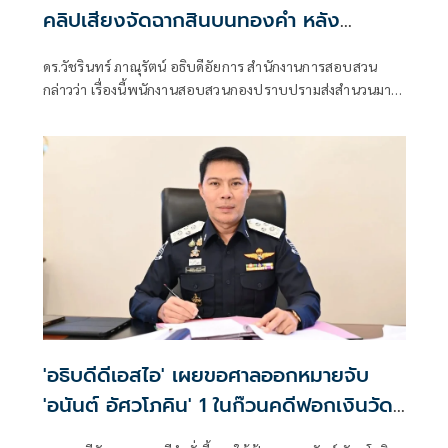
คลิปเสียงจัดฉากสินบนทองคำ หลัง
อสส.รับเป็นคดีนอกราชฯ
ดร.วัชรินทร์ ภาณุรัตน์ อธิบดีอัยการ สำนักงานการสอบสวน
กล่าวว่า เรื่องนี้พนักงานสอบสวนกองปราบปรามส่งสํานวนมาที่
อัยการสอบสวน เมื่อวันที่ 11 มิ.ย.2569 ซึ่งเมื่อได้รับสำนวน ตนมี
ความเห็นเสนอไปยังอัยการสูงสุด ว่าคดีนี้มีการกระทําส่วนหนึ่ง
เกิดในประเทศไทยเเละ ส่วนหนึ่งเกิดขึ้นที่สถานทูตกรุงลอนดอน
ประเทศอังกฤษ ตามหลักเกณฑ์เเล้วต้องเป็นคดีนอกราช
อาณาจักรตาม ป.วิอาญามาตรา 20 ซึ่งเป็นอำนาจอัยการสูงสุด
'อธิบดีดีเอสไอ' เผยขอศาลออกหมายจับ
'อนันต์ อัศวโภคิน' 1 ในก๊วนคดีฟอกเงินวัด
พระธรรมกายแล้ว