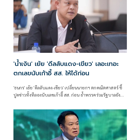
'น้ำเงิน' เย้ย 'ดีลลับแดง-เขียว' เลอะเทอะ
ตกเลขนับเก้าอี้ สส. ให้ได้ก่อน
'ธนกร' เย้ย 'ดีลลับแดง-เขียว' เปลี่ยนนายกฯ ตกคณิตศาสตร์ ชี้
ปูดข่าวทั้งทีลองนับเลขเก้าอี้ สส. ก่อน ย้ำพรรคร่วมรัฐบาลยัง
แน่นปึ้ก