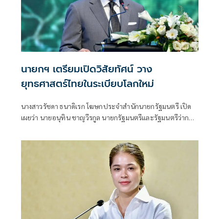
นายกฯ เตรียมเปิดวิสัยทัศน์ วาง
ยุทธศาสตร์ไทยในระเบียบโลกใหม่
นางสาวรัชดา ธนาดิเรก โฆษกประจำสำนักนายกรัฐมนตรี เปิด
เผยว่า นายอนุทิน ชาญวีรกูล นายกรัฐมนตรีและรัฐมนตรีว่าการ
กระทรวงมหาดไทย มีกำหนดเป็นประธานเปิดงาน The
INTANIA Forum: SURVIVING UNDER THE NEW WORLD
ORDER ฝ่าวิกฤติ รับมือระเบียบโลกใหม่