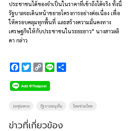
ประชาชนได้ของจำเป็นในราคาที่เข้าถึงได้จริง ทั้งนี้
รัฐบาลจะเดินหน้าขยายโครงการอย่างต่อเนื่อง เพื่อ
ให้ครอบคลุมทุกพื้นที่ และสร้างความมั่นคงทาง
เศรษฐกิจให้กับประชาชนในระยะยาว“ นางสาวลลิ
ดา กล่าว
F
T
C
Li
S
ac
wi
o
n
h
e
tt
p
e
ar
b
er
y
e
o
Li
Tags
รถพุ่มพวง
รัฐบาลอนุทิน
ไทยช่วยไทย
o
n
k
k
ข่าวที่เกี่ยวข้อง