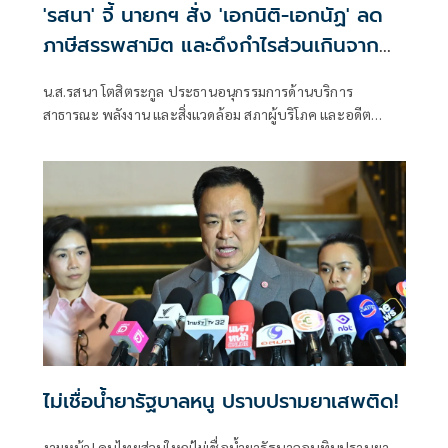
'รสนา' จี้ นายกฯ สั่ง 'เอกนิติ-เอกนัฏ' ลด
ภาษีสรรพสามิต และดึงกำไรส่วนเกินจาก
โรงกลั่นมาลดราคาน้ำมัน
น.ส.รสนา โตสิตระกูล ประธานอนุกรรมการด้านบริการ
สาธารณะ พลังงาน และสิ่งแวดล้อม สภาผู้บริโภค และอดีต
สมาชิกวุฒิสภา กรุงเทพฯ โพสต์ข้อความผ่านเฟซบุ๊กว่า นายกฯ
อนุทินหยุดบริหารบ้านเมืองแบบชิวๆท่ามกลางสถานการณ์โลก
ที่ผันผวน เข้าข่ายสมรู้ร่วมคิดร่วมกับทุนพลังงาน ในการเอา
เปรียบผู้บริโภค ใช่หรือไม่ ?
ไม่เชื่อน้ำยารัฐบาลหนู ปราบปรามยาเสพติด!
งามหน้า! คนไทยส่วนใหญ่ไม่เชื่อน้ำยารัฐบาลอนุทินปราบยา