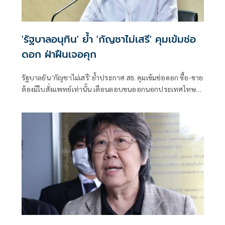
'รัฐบาลอนุทิน' ย้ำ 'กัญชาไม่เสรี' คุมเข้มช่อ
ดอก ฝ่าฝืนเจอคุก
รัฐบาลยัน 'กัญชาไม่เสรี' ย้ำประกาศ สธ. คุมเข้มช่อดอก ซื้อ-ขาย
ต้องมีใบสั่งแพทย์เท่านั้น เตือนลอบขนออกนอกประเทศโทษ
หนัก จำคุก 10 ปี ปรับ 4 เท่า