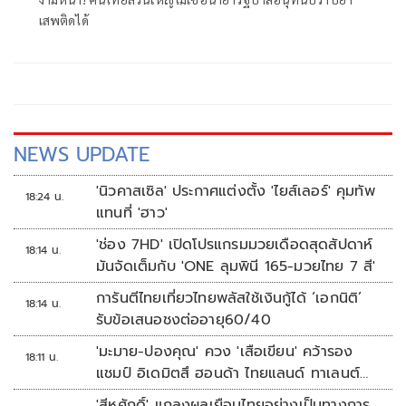
เสพติดได้
NEWS UPDATE
'นิวคาสเซิล' ประกาศแต่งตั้ง 'ไยส์เลอร์' คุมทัพ
18:24 น.
แทนที่ 'ฮาว'
'ช่อง 7HD' เปิดโปรแกรมมวยเดือดสุดสัปดาห์
18:14 น.
มันจัดเต็มกับ 'ONE ลุมพินี 165-มวยไทย 7 สี'
การันตีไทยเที่ยวไทยพลัสใช้เงินกู้ได้ ‘เอกนิติ’
18:14 น.
รับข้อเสนอชงต่ออายุ60/40
'มะมาย-ปองคุณ' ควง 'เสือเขียน' คว้ารอง
18:11 น.
แชมป์ อิเดมิตสึ ฮอนด้า ไทยแลนด์ ทาเลนต์
คัพ สนาม 3
'สีหศักดิ์' แถลงผลเยือนไทยอย่างเป็นทางการ