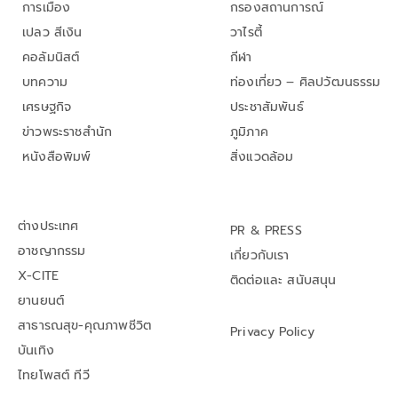
การเมือง
กรองสถานการณ์
เปลว สีเงิน
วาไรตี้
คอลัมนิสต์
กีฬา
บทความ
ท่องเที่ยว – ศิลปวัฒนธรรม
เศรษฐกิจ
ประชาสัมพันธ์
ข่าวพระราชสำนัก
ภูมิภาค
หนังสือพิมพ์
สิ่งแวดล้อม
ต่างประเทศ
PR & PRESS
อาชญากรรม
เกี่ยวกับเรา
X-CITE
ติดต่อและ สนับสนุน
ยานยนต์
สาธารณสุข-คุณภาพชีวิต
Privacy Policy
บันเทิง
ไทยโพสต์ ทีวี