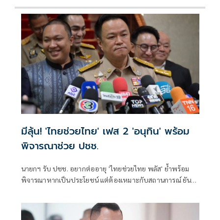
มีลุ้น! 'ไทยช่วยไทย' เฟส 2 'อนุทิน' พร้อม
พิจารณาช่วย ปชช.
นายกฯ รับ ปชช. อยากต่ออายุ 'ไทยช่วยไทย พลัส' ย้ำพร้อม
พิจารณาหากเป็นประโยชน์ แต่ต้องเหมาะกับสถานการณ์ ยัน
รัฐบาลมีเวลาอีก 3 ปี พิสูจน์ผลงาน แจงลุคขาสั้นเดินตลาด 'ก็ลม
มันเย็น'