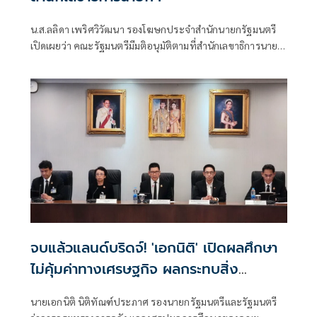
น.ส.ลลิดา เพริศวิวัฒนา รองโฆษกประจำสำนักนายกรัฐมนตรี
เปิดเผยว่า คณะรัฐมนตรีมีมติอนุมัติตามที่สำนักเลขาธิการนายก
รัฐมนตรี เสนอแต่งตั้ง นายภูบดินทร์ ปกป้อง นางสาวณภัชชา
ศิลปะรายะ และนางสาวพิชฎาภา อายุวัฒน์ ให้ดำรงตำแหน่ง
ข้าราชการการเมือง ตำแหน่งประจำสำนักเลขาธิการนายก
รัฐมนตรี ทั้งนี้ ตั้งแต่วันที่ 27 กรกฎาคม 2569 เป็นต้นไป
จบแล้วแลนด์บริดจ์! 'เอกนิติ' เปิดผลศึกษา
ไม่คุ้มค่าทางเศรษฐกิจ ผลกระทบสิ่ง
แวดล้อมสูง
นายเอกนิติ นิติทัณฑ์ประภาศ รองนายกรัฐมนตรีและรัฐมนตรี