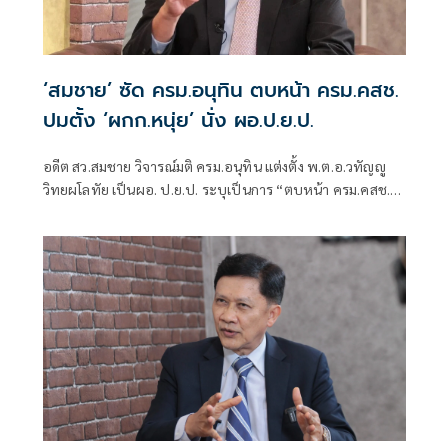
‘สมชาย’ ซัด ครม.อนุทิน ตบหน้า ครม.คสช.
ปมตั้ง ‘ผกก.หนุ่ย’ นั่ง ผอ.ป.ย.ป.
อดีต สว.สมชาย วิจารณ์มติ ครม.อนุทิน แต่งตั้ง พ.ต.อ.วทัญญู
วิทยผโลทัย เป็นผอ. ป.ย.ป. ระบุเป็นการ “ตบหน้า ครม.คสช.”
พร้อมตั้งคำถามต่อแนวทางการปฏิรูปประเทศและยุทธศาสตร์
ชาติ