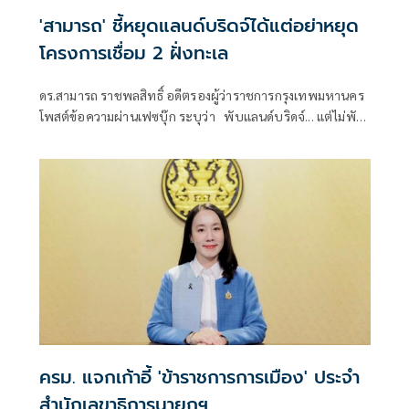
'สามารถ' ชี้หยุดแลนด์บริดจ์ได้แต่อย่าหยุด
โครงการเชื่อม 2 ฝั่งทะเล
ดร.สามารถ ราชพลสิทธิ์ อดีตรองผู้ว่าราชการกรุงเทพมหานคร
โพสต์ข้อความผ่านเฟซบุ๊ก ระบุว่า พับแลนด์บริดจ์... แต่ไม่พับ
แนวคิด
ครม. แจกเก้าอี้ 'ข้าราชการการเมือง' ประจำ
สำนักเลขาธิการนายกฯ