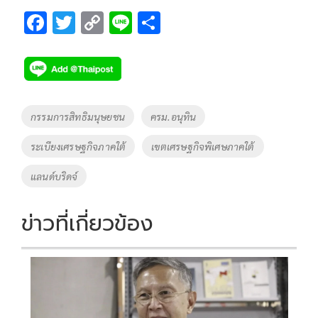
F
T
C
Li
S
ac
wi
o
n
h
e
tt
p
e
ar
b
er
y
e
o
Li
Tags
กรรมการสิทธิมนุษยชน
ครม.อนุทิน
o
n
ระเบียงเศรษฐกิจภาคใต้
เขตเศรษฐกิจพิเศษภาคใต้
k
k
แลนด์บริดจ์
ข่าวที่เกี่ยวข้อง