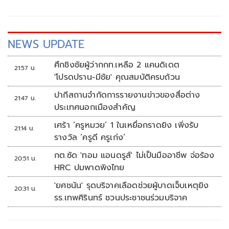
(Entertainment Complex) โดยไม่มีกาสิโน ว่า หลังเลือกตั้ง
ใหญ่ ตนเคยพูดคุยกับนายพิพัฒน์เกี่ยวกับเรื่องท่าเรือคลองเตย
NEWS UPDATE
ศึกชิงชัยผู้ว่ากกท.เหลือ 2 แคนดิเดต
21:57 น.
'โปรดปราน-มีชัย' คุณสมบัติครบถ้วน
ปากีสถานจำกัดการรายงานข่าวของสื่อต่าง
21:47 น.
ประเทศนอกเมืองสำคัญ
เศร้า ‘ครูหมวย’ 1 ในเหยื่อกราดยิง เพิ่งรับ
21:14 น.
รางวัล ‘ครูดี ครูเก่ง’
กต.ซัด 'ทอม แอนดรูส์' ไม่เป็นมืออาชีพ จ่อร้อง
20:51 น.
HRC ปมพาดพิงไทย
'ยศชนัน' รุดบริจาคเลือดช่วยผู้บาดเจ็บเหตุยิง
20:31 น.
รร.เทพศิรินทร์ ชวนประชาชนร่วมบริจาค