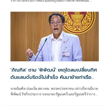
ว่าการกระทรวงการคลัง แถลงสรุปผลการศึกษาของคณะ
กรรมการศึกษาแนวทางขับเคลื่อนโครงการพัฒนาโครงสร้างพื้น
ฐานด้านการคมนาคมขนส่งเพื่อเชื่อมโยงการขนส่งระหว่างอ่าว
ไทยและอันดามัน
'ภัณฑิล' ถาม 'พิพัฒน์' เหตุใดลมเปลี่ยนทิศ
ดันแลนด์บริดจ์ไม่สำเร็จ หันมาย้ายท่าเรือ
คลองเตย
นายภัณฑิล น่วมเจิม สส.กทม. พรรคประชาชน กล่าวถึงกรณีนาย
พิพัฒน์ รัชกิจประการ รองนายกรัฐมนตรี และรัฐมนตรีว่าการ
กระทรวงคมนาคม เตรียมจะย้ายท่าเรือคลองเตยไปยังท่าเรือ
แหลมฉบัง และพัฒนาพื้นที่เป็นเอ็นเตอร์เทนเมนต์คอมเพล็กซ์