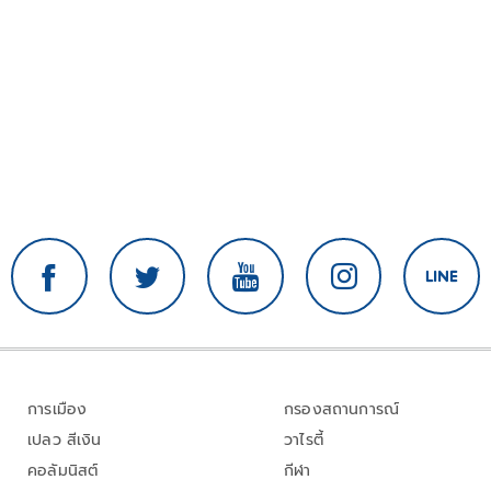
การเมือง
กรองสถานการณ์
เปลว สีเงิน
วาไรตี้
คอลัมนิสต์
กีฬา