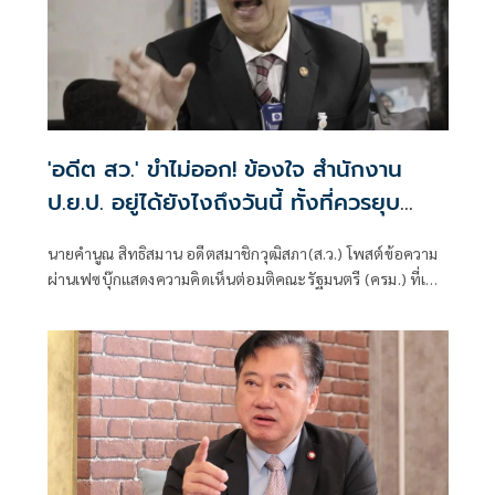
'อดีต สว.' ขำไม่ออก! ข้องใจ สำนักงาน
ป.ย.ป. อยู่ได้ยังไงถึงวันนี้ ทั้งที่ควรยุบ
ตั้งแต่ปี 66
นายคำนูณ สิทธิสมาน อดีตสมาชิกวุฒิสภา(ส.ว.) โพสต์ข้อความ
ผ่านเฟซบุ๊กแสดงความคิดเห็นต่อมติคณะรัฐมนตรี (ครม.) ที่เห็น
ชอบแต่งตั้ง พ.ต.อ.วทัญญู วิทยผโลทัย เป็นผู้อำนวยการ
สำนักงานขับเคลื่อนการปฏิรูปประเทศ