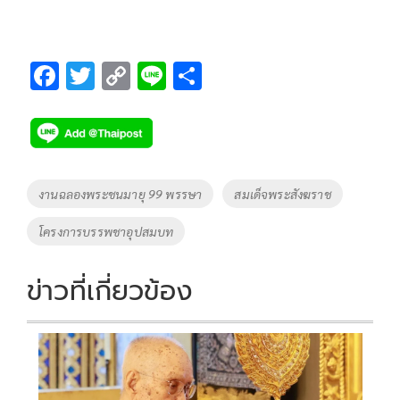
F
T
C
Li
S
ac
wi
o
n
h
e
tt
p
e
ar
b
er
y
e
o
Li
Tags
งานฉลองพระชนมายุ 99 พรรษา
สมเด็จพระสังฆราช
o
n
โครงการบรรพชาอุปสมบท
k
k
ข่าวที่เกี่ยวข้อง