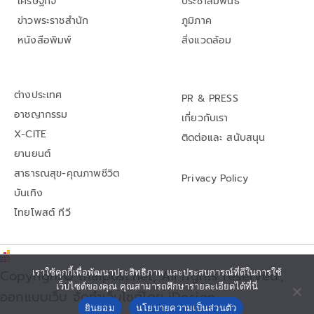
เศรษฐกิจ
ประชาสัมพันธ์
ข่าวพระราชสำนัก
ภูมิภาค
หนังสือพิมพ์
สิ่งแวดล้อม
ต่างประเทศ
PR & PRESS
อาชญากรรม
เกี่ยวกับเรา
X-CITE
ติดต่อและ สนับสนุน
ยานยนต์
สาธารณสุข-คุณภาพชีวิต
Privacy Policy
บันเทิง
ไทยโพสต์ ทีวี
เราใช้คุกกี้เพื่อพัฒนาประสิทธิภาพ และประสบการณ์ที่ดีในการใช้
Copyright© thaipost.net, All rights reserved.,
เว็บไซต์ของคุณ คุณสามารถศึกษารายละเอียดได้ที่นี่
ออกแบบเว็บ จัดทำเว็บไซต์โดย iDesign
ยินยอม
นโยบายความเป็นส่วนตัว