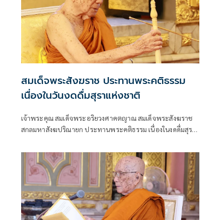
สมเด็จพระสังฆราช ประทานพระคติธรรม
เนื่องในวันงดดื่มสุราแห่งชาติ
เจ้าพระคุณ สมเด็จพระอริยวงศาคตญาณ สมเด็จพระสังฆราช
สกลมหาสังฆปริณายก ประทานพระคติธรรม เนื่องในงดดื่มสุรา
แห่งชาติ วันพฤหัสบดี ที่ ๓๐ กรกฎาคม ๒๕๖๙ ความว่า “สุรา
เมรยมชฺชปมาทฏฺฐาน แปลว่า สุรา เมรัย และของเมาอื่นๆ อัน
เป็นที่ตั้งแห่งความประมาท ทั้งนี้ “ความประมาท” นับเป็น
ภยันตรายร้ายกาจที่สุดต่อการอบรมบ่มเพาะสติ