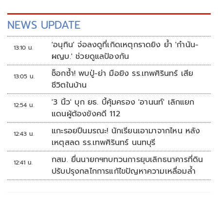
NEWS UPDATE
'อนุทิน' จ่อลงดูที่เกิดเหตุกราดยิง ย้ำ 'กำนัน-
13:10 น.
ผญบ.' ช่วยดูแลป้องกัน
ช็อกซ้ำ! พบปู่-ย่า มือยิง รร.เทพศิรินทร์ เสีย
13:05 น.
ชีวิตในบ้าน
'3 นิ้ว' บุก ยธ. บี้คุ้มครอง 'อานนท์' เลิกแยก
12:54 น.
แดนผู้ต้องขังคดี 112
แกะรอยปืนมรณะ! นักเรียนเอามาจากไหน หลัง
12:43 น.
เหตุสลด รร.เทพศิรินทร์ นนทบุรี
กสม. ยื่นนายกฯทบทวนการยุบเลิกธนาคารที่ดิน
12:41 น.
ปรับปรุงกลไกการแก้ไขปัญหาความเหลื่อมล้ำ