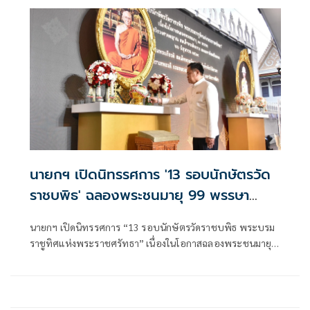
นายกฯ เปิดนิทรรศการ '13 รอบนักษัตรวัด
ราชบพิธ' ฉลองพระชนมายุ 99 พรรษา
สมเด็จพระสังฆราช
นายกฯ เปิดนิทรรศการ “13 รอบนักษัตรวัดราชบพิธ พระบรม
ราชูทิศแห่งพระราชศรัทธา” เนื่องในโอกาสฉลองพระชนมายุ
99 พรรษา สมเด็จพระอริยวงศาคตญาณ สมเด็จพระสังฆราช
สกลมหาสังฆปริณายก