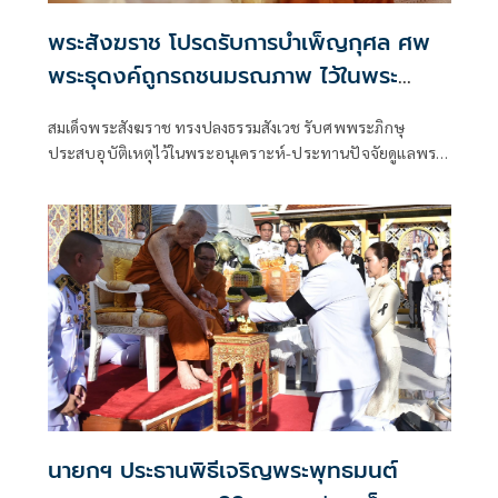
พระสังฆราช โปรดรับการบำเพ็ญกุศล ศพ
พระธุดงค์ถูกรถชนมรณภาพ ไว้ในพระ
อนุเคราะห์
สมเด็จพระสังฆราช ทรงปลงธรรมสังเวช รับศพพระภิกษุ
ประสบอุบัติเหตุไว้ในพระอนุเคราะห์-ประทานปัจจัยดูแลพระ
อาพาธ
นายกฯ ประธานพิธีเจริญพระพุทธมนต์