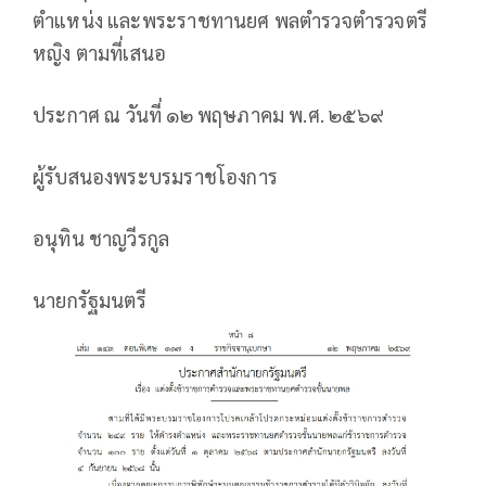
ตำแหน่ง และพระราชทานยศ พลตำรวจตำรวจตรี
หญิง ตามที่เสนอ
ประกาศ ณ วันที่ ๑๒ พฤษภาคม พ.ศ. ๒๕๖๙
ผู้รับสนองพระบรมราชโองการ
อนุทิน ชาญวีรกูล
นายกรัฐมนตรี