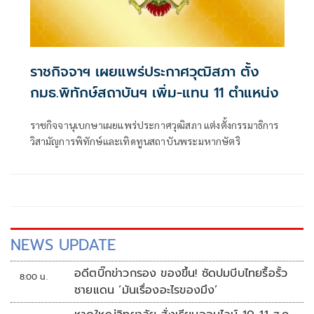
ราชกิจจาฯ เผยแพร่ประกาศวุฒิสภา ตั้ง
กมธ.พิทักษ์สถาบันฯ เพิ่ม-แทน 11 ตำแหน่ง
ราชกิจจานุเบกษาเผยแพร่ประกาศวุฒิสภา แต่งตั้งกรรมาธิการ
วิสามัญการพิทักษ์และเทิดทูนสถาบันพระมหากษัตริ
NEWS UPDATE
อดีตบิ๊กข่าวกรอง ของขึ้น! ซัดปมบีบไทยรื้อรั้ว
8:00 น.
ชายแดน ‘มันเรื่องอะไรของมึง’