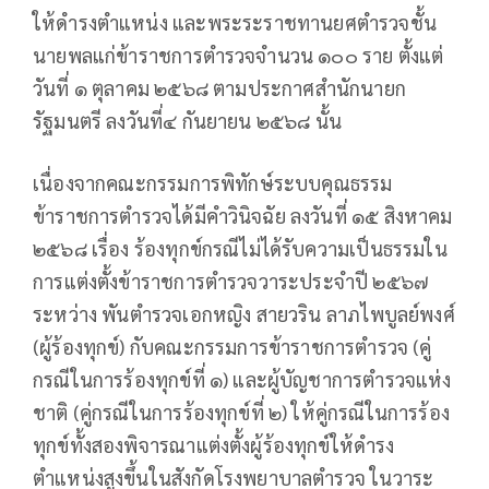
ให้ดำรงตำแหน่ง และพระระราชทานยศตำรวจชั้น
นายพลแก่ข้าราชการตำรวจจำนวน ๑๐๐ ราย ตั้งแต่
วันที่ ๑ ตุลาคม ๒๕๖๘ ตามประกาศสำนักนายก
รัฐมนตรี ลงวันที่๔ กันยายน ๒๕๖๘ นั้น
เนื่องจากคณะกรรมการพิทักษ์ระบบคุณธรรม
ข้าราชการตำรวจได้มีคำวินิจฉัย ลงวันที่ ๑๕ สิงหาคม
๒๕๖๘ เรื่อง ร้องทุกข์กรณีไม่ได้รับความเป็นธรรมใน
การแต่งตั้งข้าราชการตำรวจวาระประจำปี ๒๕๖๗
ระหว่าง พันตำรวจเอกหญิง สายวริน ลาภไพบูลย์พงศ์
(ผู้ร้องทุกข์) กับคณะกรรมการข้าราชการตำรวจ (คู่
กรณีในการร้องทุกข์ที่ ๑) และผู้บัญชาการตำรวจแห่ง
ชาติ (คู่กรณีในการร้องทุกข์ที่ ๒) ให้คู่กรณีในการร้อง
ทุกข์ทั้งสองพิจารณาแต่งตั้งผู้ร้องทุกข์ให้ดำรง
ตำแหน่งสูงขึ้นในสังกัดโรงพยาบาลตำรวจ ในวาระ