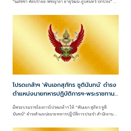
“ณภัชชา ศิลปรายะ-พิชญาภา อายุวัฒน์-ภูบดินทร์ ปกป้อง” นั่ง
ข้าราชการการเมือง ตำแหน่งประจำสำนักเลขาธิการนายก
รัฐมนตรี มีผลตั้งแต่ 27 ก
โปรดเกล้าฯ 'พันเอกสุภัทร ชูตินันทน์' ดำรง
ตำแหน่งนายทหารปฏิบัติการฯ-พระราชทาน
ยศ 'พลตรี'
มีพระบรมราชโองการโปรดเกล้าฯ ให้ “พันเอก สุภัทร ชูติ
นันทน์” ดำรงตำแหน่งนายทหารปฏิบัติการประจำ สำนักงาน
รองผู้บัญชาการกองบัญชากา