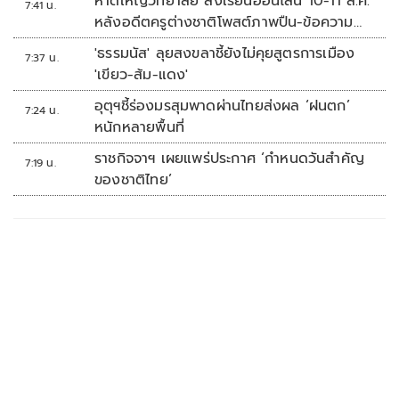
หาดใหญ่วิทยาลัย สั่งเรียนออนไลน์ 10-11 ส.ค.
7:41 น.
หลังอดีตครูต่างชาติโพสต์ภาพปืน-ข้อความ
ข่มขู่
'ธรรมนัส' ลุยสงขลาชี้ยังไม่คุยสูตรการเมือง
7:37 น.
'เขียว-ส้ม-แดง'
อุตุฯชี้ร่องมรสุมพาดผ่านไทยส่งผล ‘ฝนตก’
7:24 น.
หนักหลายพื้นที่
ราชกิจจาฯ เผยแพร่ประกาศ ‘กำหนดวันสำคัญ
7:19 น.
ของชาติไทย’