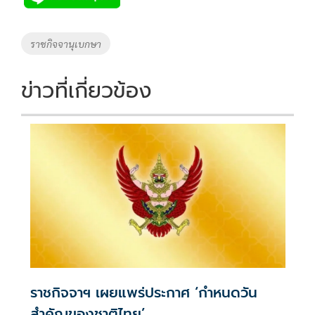
b
er
y
e
o
Li
Tags
ราชกิจจานุเบกษา
o
n
k
k
ข่าวที่เกี่ยวข้อง
ราชกิจจาฯ เผยแพร่ประกาศ ‘กำหนดวัน
สำคัญของชาติไทย’