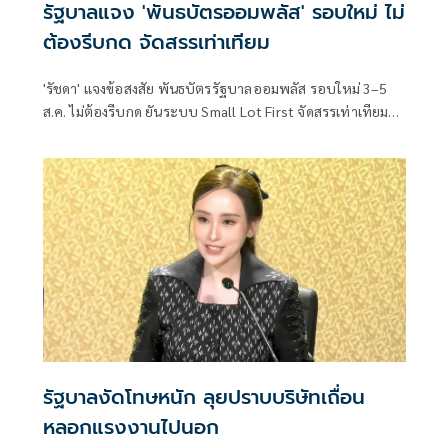
รัฐบาลแจง 'พันธบัตรออมพลัส' รอบใหม่ ไม่
ต้องรีบกด จัดสรรเท่าเทียม
'รัชดา' แจงข้อสงสัย พันธบัตรรัฐบาลออมพลัส รอบใหม่ 3–5
ส.ค. ไม่ต้องรีบกด ยันระบบ Small Lot First จัดสรรเท่าเทียม
ทุกราย
รัฐบาลงัดโทษหนัก ลุยปราบบริษัทเถื่อน
หลอกแรงงานไปนอก