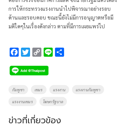
การให้กระทรวงแรงงานนำไปพิจารณาอย่างรอบ
ด้านและรอบคอบ ขณะนี้ยังไม่มีการอนุญาตหรือมี
มติใดๆในเรื่องดังกล่าว ตามที่มีการเผยแพร่ไป
F
T
C
Li
S
ac
wi
o
n
h
e
tt
p
e
ar
b
er
y
e
o
Li
Tags
กัมพูชา
เขมร
แรงงาน
แรงงานกัมพูชา
o
n
แรงงานเขมร
โฆษกรัฐบาล
k
k
ข่าวที่เกี่ยวข้อง