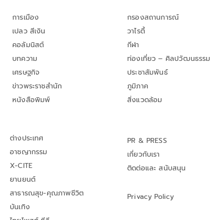
การเมือง
กรองสถานการณ์
เปลว สีเงิน
วาไรตี้
คอลัมนิสต์
กีฬา
บทความ
ท่องเที่ยว – ศิลปวัฒนธรรม
เศรษฐกิจ
ประชาสัมพันธ์
ข่าวพระราชสำนัก
ภูมิภาค
หนังสือพิมพ์
สิ่งแวดล้อม
ต่างประเทศ
PR & PRESS
อาชญากรรม
เกี่ยวกับเรา
X-CITE
ติดต่อและ สนับสนุน
ยานยนต์
สาธารณสุข-คุณภาพชีวิต
Privacy Policy
บันเทิง