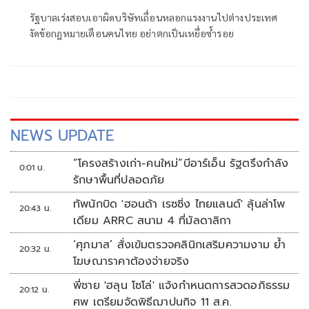
รัฐบาลเร่งสอบเอาผิดบริษัทเถื่อนหลอกแรงงานไปต่างประเทศ
งัดข้อกฎหมายเตือนคนไทย อย่าตกเป็นเหยื่อซ้ำรอย
NEWS UPDATE
“โครงสร้างเก่า-คนใหม่”บีอาร์เอ็น รัฐตรึงกำลัง
0:01 น.
รักษาพื้นที่ปลอดภัย
ทัพนักบิด 'ฮอนด้า เรซซิ่ง ไทยแลนด์' ลุ้นล่าโพ
20:43 น.
เดียม ARRC สนาม 4 ที่มัลดาลิกา
‘ศุภมาส’ สั่งเข้มตรวจคลินิกเสริมความงาม ย้ำ
20:32 น.
โฆษณาราคาต้องจ่ายจริง
พี่ชาย 'ฮลุน โซโล่' แจ้งกำหนดการสวดอภิธรรม
20:12 น.
ศพ เตรียมจัดพิธีฌาปนกิจ 11 ส.ค.