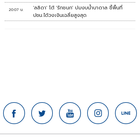
'ลลิดา' โต้ 'รักชนก' ปมงบน้ำบาดาล ชี้พื้นที่
20:07 น.
ปชน.ได้วงเงินเฉลี่ยสูงสุด