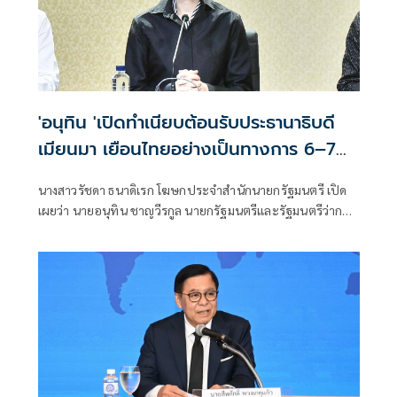
'อนุทิน 'เปิดทำเนียบต้อนรับประธานาธิบดี
เมียนมา เยือนไทยอย่างเป็นทางการ 6–7
ส.ค.
นางสาวรัชดา ธนาดิเรก โฆษกประจำสำนักนายกรัฐมนตรี เปิด
เผยว่า นายอนุทิน ชาญวีรกูล นายกรัฐมนตรีและรัฐมนตรีว่าการ
กระทรวงมห