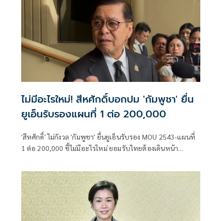
ไม่มีอะไรใหม่! สีหศักดิ์บอกปม 'กัมพูชา' ยื่น
ยูเอ็นรับรองแผนที่ 1 ต่อ 200,000
'สีหศักดิ์' ไม่กังวล 'กัมพูชา' ยื่นยูเอ็นรับรอง MOU 2543-แผนที่
1 ต่อ 200,000​ ชี้ไม่มีอะไรใหม่ ยอมรับไทยต้องเดินหน้า
UNCLOS หลัง 'กัมพูชา' เมินเจรจาทวิภาคี เตือนกรรมการสิทธิฯ
ระวังตกเป็นเครื่องมือเขมร​