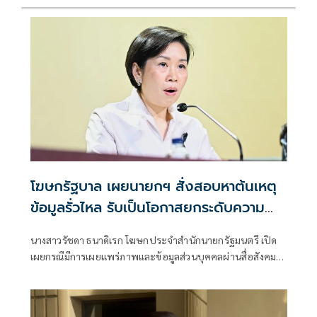
โฆษกรัฐบาล เผยนายกฯ สั่งสอบหาต้นเหตุ
ข้อมูลรั่วไหล รับเป็นโอกาสยกระดับความ
มั่นคงปลอดภัยข้อมูลภาครัฐทั้งระบบ
นางสาวรัชดา ธนาดิเรก โฆษกประจำสำนักนายกรัฐมนตรี เปิด
เผยกรณีมีการเผยแพร่ภาพและข้อมูลส่วนบุคคลผ่านสื่อสังคม
ออนไลน์นั้น นายอนุทิน ชาญวีรกูล นายกรัฐมนตรี สั่งการทุก
หน่วยงานที่เกี่ยวข้องเร่งตรวจสอบข้อเท็จจริง พร้อมตั้งคณะ
กรรมการสอบสวนภายใน ห