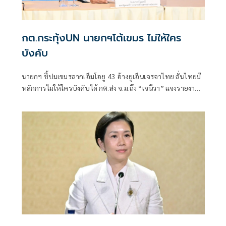
กต.กระทุ้งUN นายกฯโต้เขมร ไม่ให้ใคร
บังคับ
นายกฯ ชี้ปมเขมรลากเอ็มโอยู 43 อ้างยูเอ็นเจรจาไทย ลั่นไทยมี
หลักการไม่ให้ใครบังคับได้ กต.ส่ง จ.ม.ถึง “เจนีวา” แจงรายงาน
“ทอม แอนดรูว์ส” กระทบ "ความเป็นกลาง-เที่ยงธรรม" คณะ
มนตรีสิทธิมนุษยชนฯ “สีหศักดิ์” ซัด “กัมพูชา” ใช้ปมพาดพิง
ไทยโฆษณาชวนเชื่อทางการเมือง