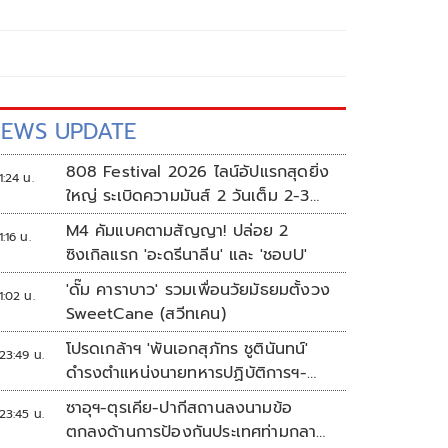
EWS UPDATE
808 Festival 2026 ไลน์อัปแรกสุดยิ่ง
1:24 น.
ใหญ่ ระเบิดความมันส์ 2 วันเต็ม 2-3
ต.ค.นี้
M4 คัมแบคตามสัญญา! ปล่อย 2
1:16 น.
ซิงเกิลแรก 'อะดรีนาลีน' และ 'ชอบU'
'ดั๊ม คาราบาว' รวมเพื่อนวัยมัธยมตั้งวง
1:02 น.
SweetCane (สวีทเคน)
โปรดเกล้าฯ 'พันเอกสุภัทร ชูตินันทน์'
23:49 น.
ดำรงตำแหน่งนายทหารปฏิบัติการฯ-
พระราชทานยศ 'พลตรี'
ซาอุฯ-ตุรเคีย-ปากีสถานลงนามข้อ
23:45 น.
ตกลงด้านการป้องกันประเทศท่ามกลาง