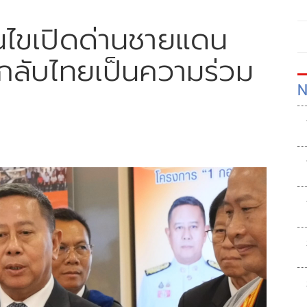
งื่อนไขเปิดด่านชายแดน
' กลับไทยเป็นความร่วม
N