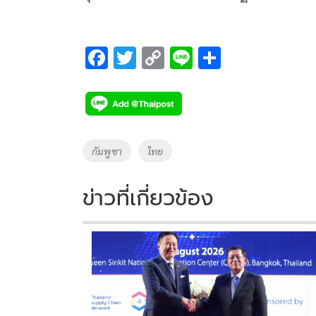
F
T
C
Li
S
ac
wi
o
n
h
e
tt
p
e
ar
b
er
y
e
o
Li
Tags
กัมพูชา
ไทย
o
n
k
k
ข่าวที่เกี่ยวข้อง