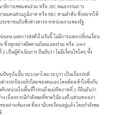
รมาธิการเขตแดนร่วม หรือ
JBC
คณะกรรมการ
ยแดนส่วนภูมิภาค หรือ
RBC
ตามลำดับ ซึ่งอยากให้
ห้ประชาชนรับฟังข่าวสารจากหน่วยงานของรัฐ
่นอน และการส่งตัวในวันนี้ ไม่มีการแลกเปลี่ยนเงื่อน
น ซึ่งทุกอย่างยึดตามถ้อยแถลงร่วม หรือ
Joint
 เป็นผู้ดำเนินการ ยืนยันว่า ไม่มีเงื่อนไขใดๆ ทั้ง
จุบันนั้น รมว.กลาโหม ระบุว่า เป็นเรื่องปกติ
ยต่างปกป้องอธิปไตยของตนเอง โดยต้องเข้าใจซึ่งกัน
คับหน่วยในพื้นที่ไปจนถึงแม่ทัพภาคที่ 2 ก็ยืนยันว่า
บ้าง เนื่องจากมีกำลังพลที่ขาดวินัย แต่ในส่วนของเรา
ทะอย่างเข้มงวด ซึ่งเรามีบทเรียนอยู่แล้ว โดยกำลังพล
ี