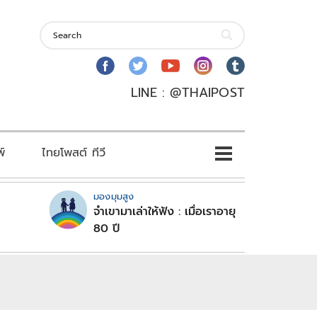
LINE : @THAIPOST
พ์
ไทยโพสต์ ทีวี
มองมุมสูง
จำเขามาเล่าให้ฟัง : เมื่อเราอายุ
80 ปี