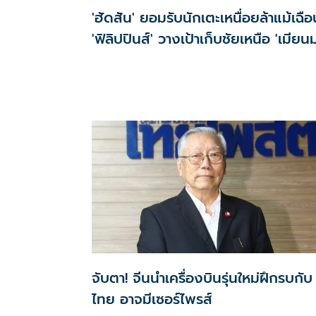
'ฮัดสัน' ยอมรับนักเตะเหนื่อยล้าแม้เฉือ
'ฟิลิปปินส์' วางเป้าเก็บชัยเหนือ 'เมียนม
จับตา! จีนนำเครื่องบินรุ่นใหม่ฝึกรบกับ
ไทย อาจมีเซอร์ไพรส์