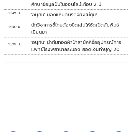
ศึกษาข้อมูลปืนในออนไลน์เกือบ 2 ปี
13:45 น.
'อนุทิน' บอกแลนด์บริดจ์ยังไม่คุ้ม!
นักวิชาการชี้ไทยต้องขีดเส้นให้ชัดเปิดสัมพันธ์
13:40 น.
เมียนมา
'อนุทิน' นำทีมทอดผ้าป่าสามัคคีซื้ออุปกรณ์การ
13:29 น.
แพทย์โรงพยาบาลระนอง ยอดเงินทำบุญ 20
ล้านบาท