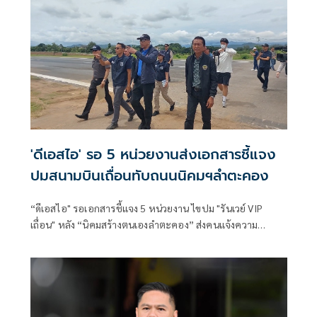
'ดีเอสไอ' รอ 5 หน่วยงานส่งเอกสารชี้แจง
ปมสนามบินเถื่อนทับถนนนิคมฯลำตะคอง
“ดีเอสไอ" รอเอกสารชี้แจง 5 หน่วยงาน ไขปม "รันเวย์ VIP
เถื่อน" หลัง “นิคมสร้างตนเองลำตะคอง” ส่งคนแจ้งความ
สภ.ปากช่อง อ้าง สนามบินทับถนนนิคมยังไม่ได้รับอนุญาตจาก
อธิบดีกรมพัฒนาสังคมและสวัสดิการ