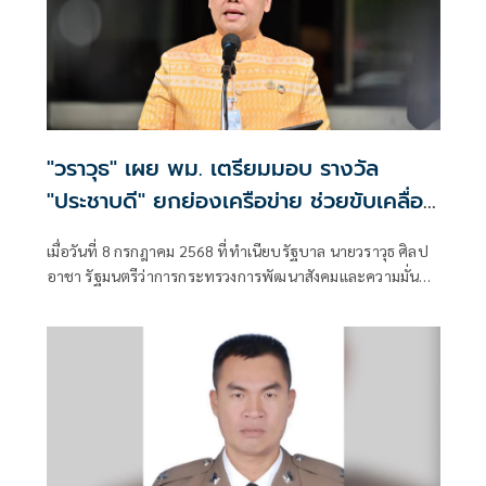
"วราวุธ" เผย พม. เตรียมมอบ รางวัล
"ประชาบดี" ยกย่องเครือข่าย ช่วยขับเคลื่อน
งานจัดสวัสดิการและพัฒนาสังคม-คุณภาพ
เมื่อวันที่ 8 กรกฎาคม 2568 ที่ทำเนียบรัฐบาล นายวราวุธ ศิลป
ชีวิตกลุ่มเปราะบาง-ทำคุณประโยชน์แก่ผู้อยู่
อาชา รัฐมนตรีว่าการกระทรวงการพัฒนาสังคมและความมั่นคง
ในสภาวะยากลำบาก
ของมนุษย์ (รมว.พม.) เปิดเผยว่า กระทรวงการพัฒนาสังคมและ
ความมั่นคงของมนุษย์ (พม.) โดย กรมพัฒนาสังคมและสวัสดิการ
(พส.) ได้ขับเคลื่อนงานพัฒนาคุณภาพชีวิตประชาชนทุกกลุ่ม
เป้าหมาย