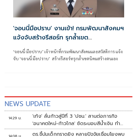
'จอนนี่มือปราบ' งานเข้า! กรมพัฒนาสังคมฯ
แจ้งจับสร้างรีสอร์ท รุกล้ำเขต
นิคมสร้างตนเอง
‘จอนนี่ มือปราบ’ เจ้าหน้าที่กรมพัฒนาสังคมและสวัสดิการ แจ้ง
จับ ‘จอนนี่ มือปราบ’ สร้างรีสอร์ทรุกล้ำเขตนิคมสร้างตนเอง
NEWS UPDATE
'เท้ง' ลั่นก้าวสู่ปีที่ 3 'ปชน.' สานต่อภารกิจ
14:29 น.
'อนาคตใหม่-ก้าวไกล' ซัดระบอบสีน้ำเงิน ทำ
หลักนิติรัฐ-นิติธรรมสั่นคลอน
ตร.ชี้ปมเด็กกราดยิง หลายปัจจัยเชื่อมโยงพบ
14:08 น.