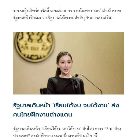
ร.อ.หญิง ภัทร์ดารัสมิ์ ทองสลวยกร รองโฆษกประจำสำนักนายก
รัฐมนตรี เปิดเผยว่า รัฐบาลให้ความสำคัญกับการส่งเสริม
ประเพณีและวัฒนธรรมไทยในฐานะ “Soft Power”
รัฐบาลเดินหน้า ‘เรียนได้งบ จบได้งาน’ ส่ง
คนไทยฝึกงานต่างแดน
รัฐบาลเดินหน้า “เรียนได้งบ จบได้งาน” ดันโครงการ “3 ม. ต่าง
ประเทศ” ส่งนักศึกษารุ่นแรกฝึกงานญี่ปุ่น มิ.ย. นี้