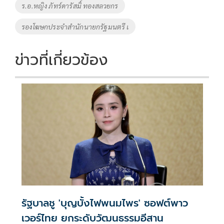
ร.อ.หญิง ภัทร์ดารัสมิ์ ทองสลวยกร
k
k
รองโฆษกประจำสำนักนายกรัฐมนตรี เ
ข่าวที่เกี่ยวข้อง
รัฐบาลชู 'บุญบั้งไฟพนมไพร' ซอฟต์พาว
เวอร์ไทย ยกระดับวัฒนธรรมอีสาน