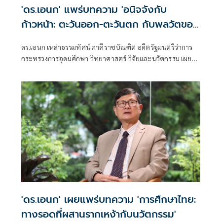
'ดร.เอนก' แพร่บทความ 'อนิจจังกับ
ก้าวหน้า: ตะวันออก-ตะวันตก กับพลวัตของ
สรรพสิ่ง'
ดร.เอนก เหล่าธรรมทัศน์ ภาคีราชบัณฑิต อดีตรัฐมนตรีว่าการ
กระทรวงการอุดมศึกษา วิทยาศาสตร์ วิจัยและนวัตกรรม เผย
แพร่บทความ เรื่อง อนิจจังกับก้าวหน้า: ตะวันออก-ตะวันตก
กับพลวัตของสรรพสิ่ง มีเนื้อหาดังนี้
'ดร.เอนก' เผยแพร่บทความ 'การศึกษาไทย:
ทางรอดที่ผสานรากเหง้ากับนวัตกรรม'