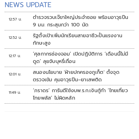
NEWS UPDATE
ตำรวจรวบเจ๊ขาใหญ่ประจำซอย พร้อมอาวุธปืน
12:57 น.
9 มม. กระสุนกว่า 100 นัด
รัฐตั้งเป้าเพิ่มนักเรียนสายอาชีวะปั้นแรงงาน
12:52 น.
ทักษะสูง
‘ศุลกากรช่องจอม’ เปิดปฏิบัติการ ‘เดือนนี้ไม่มี
12:17 น.
ดูด’ ลุยจับบุหรี่เถื่อน
สนองนโยบาย 'ฝ่ายปกครองภูเก็ต' ตั้งจุด
12:01 น.
ตรวจเข้ม คุมอาวุธปืน–ยาเสพติด
‘ภราดร’ การันตีใช้งบพ.ร.ก.เงินกู้ทำ ‘ไทยเที่ยว
11:49 น.
ไทยพลัส’ ไม่ผิดหลัก