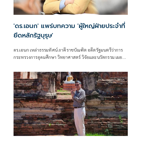
'ดร.เอนก' แพร่บทความ 'ผู้ใหญ่ฝ่ายประจำที่
ยึดหลักรัฐบุรุษ'
ดร.เอนก เหล่าธรรมทัศน์ ภาคีราชบัณฑิต อดีตรัฐมนตรีว่าการ
กระทรวงการอุดมศึกษา วิทยาศาสตร์ วิจัยและนวัตกรรม เผย
แพร่บทความ เรื่อง ผู้ใหญ่ฝ่ายประจำที่ยึดหลักรัฐบุรุษ มีเนื้อหา
ดังนี้