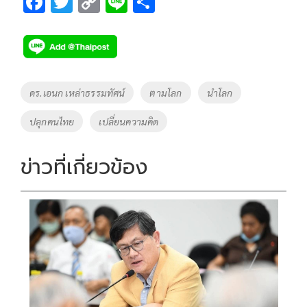
F
T
C
Li
S
ac
wi
o
n
h
e
tt
p
e
ar
b
er
y
e
o
Li
Tags
ดร.เอนก เหล่าธรรมทัศน์
ตามโลก
นำโลก
o
n
ปลุกคนไทย
เปลี่ยนความคิด
k
k
ข่าวที่เกี่ยวข้อง