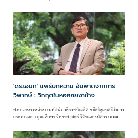
(อว.) เผยแพร่ บทความเรื่อง ประชาธิปไตยกับราชาธิปไตย:
ความย้อนแย้งในการเมืองไทย มีเนื้อหาดังนี้
'ดร.เอนก' แพร่บทความ อัมพาตจากการ
วิพากษ์ : วิกฤตในหอคอยงาช้าง
ศ.ดร.เอนก เหล่าธรรมทัศน์ ภาคีราชบัณฑิต อดีตรัฐมนตรีว่าการ
กระทรวงการอุดมศึกษา วิทยาศาสตร์ วิจัยและนวัตกรรม เผย
แพร่บทความเรื่อง อัมพาตจากการวิพากษ์ : วิกฤตในหอคอย
งาช้าง มีเนื้อหาดังนี้