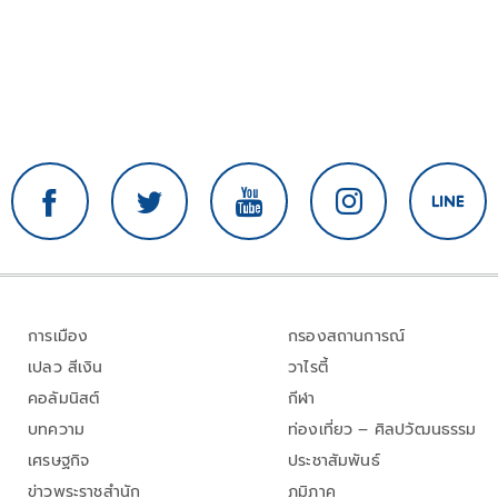
การเมือง
กรองสถานการณ์
เปลว สีเงิน
วาไรตี้
คอลัมนิสต์
กีฬา
บทความ
ท่องเที่ยว – ศิลปวัฒนธรรม
เศรษฐกิจ
ประชาสัมพันธ์
ข่าวพระราชสำนัก
ภูมิภาค