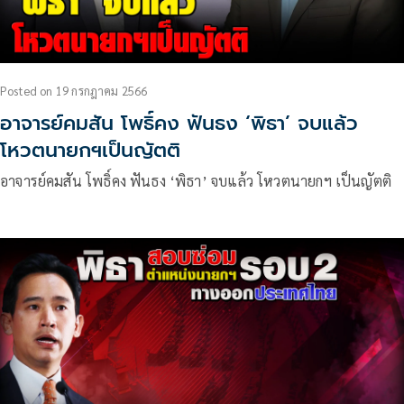
Posted
on
19 กรกฎาคม 2566
อาจารย์คมสัน โพธิ์คง ฟันธง ‘พิธา’ จบแล้ว
โหวตนายกฯเป็นญัตติ
อาจารย์คมสัน โพธิ์คง ฟันธง ‘พิธา’ จบแล้ว โหวตนายกฯ เป็นญัตติ