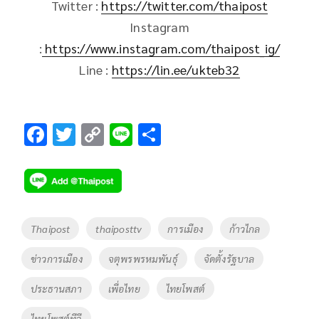
Twitter :
https://twitter.com/thaipost
Instagram
:
https://www.instagram.com/thaipost_ig/
Line :
https://lin.ee/ukteb32
F
T
C
Li
S
ac
wi
o
n
h
e
tt
p
e
ar
b
er
y
e
o
Li
Tags
Thaipost
thaiposttv
การเมือง
ก้าวไกล
o
n
ข่าวการเมือง
จตุพรพรหมพันธุ์
จัดตั้งรัฐบาล
k
k
ประธานสภา
เพื่อไทย
ไทยโพสต์
ไทยโพสต์ทีวี