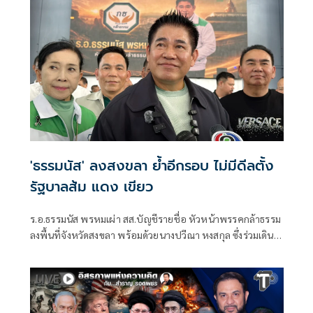
'ธรรมนัส' ลงสงขลา ย้ำอีกรอบ ไม่มีดีลตั้ง
รัฐบาลส้ม แดง เขียว
ร.อ.ธรรมนัส พรหมเผ่า สส.บัญชีรายชื่อ หัวหน้าพรรคกล้าธรรม
ลงพื้นที่จังหวัดสงขลา พร้อมด้วยนางปวีณา หงสกุล ซึ่งร่วมเดิน
ทางมาด้วย เพื่อพบปะนายเดชอิศม์ ขาวทอง และสมาชิกพรรค
ณ ที่ทำการนายเดชอิศม์ โดยมีการประชุมหารือแนวทางการ
ทำงานและขับเคลื่อนนโยบายในพื้นที่ ก่อนเดินทางต่อไปยัง
จังหวัดพัทลุง