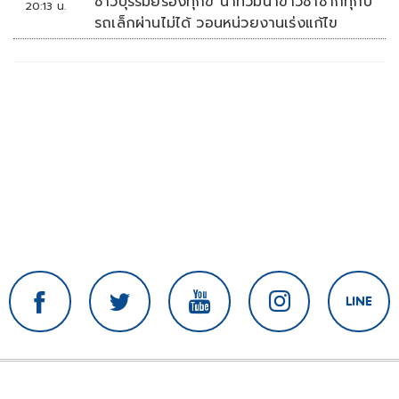
ชาวบุรีรัมย์ร้องทุกข์ น้ำท่วมนาข้าวซ้ำซากทุกปี
20:13 น.
รถเล็กผ่านไม่ได้ วอนหน่วยงานเร่งแก้ไข