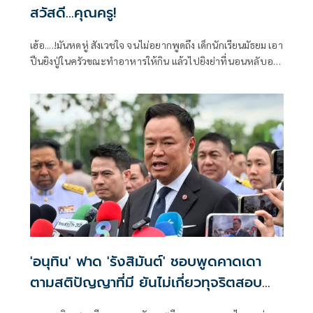
สวัสดี...คุณครู!
เฮ้อ....!มันหดหู่ สังเวชใจ จนไม่อยากพูดถึง เด็กนักเรียนมัธยม เอา
ปืนยิงปู่ในครัวขณะทำอาหารให้กิน แล้วไปยิงย่าที่นอนหลับอยู่
เป็นศพที่สอง
'อนุทิน' ฟาด 'รังสิมันต์' ชอบพูดคาดเดา
ตามสติปัญญาที่มี ยันไม่เกี่ยวทุจริตสอบ
ท้องถิ่น