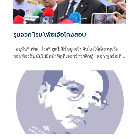
รุมจวก‘โรม’เพ้อเจ้อโกงสอบ
“อนุทิน” ฟาด “โรม” พูดไม่มีข้อมูลจริง จับโยงให้เอี่ยวทุจริต
สอบท้องถิ่น ยันไม่มีหน้าที่ดูทีโออาร์ “วรศิษฎ์” ตอก พูดข้อเท็จ
จริงไม่ครบ