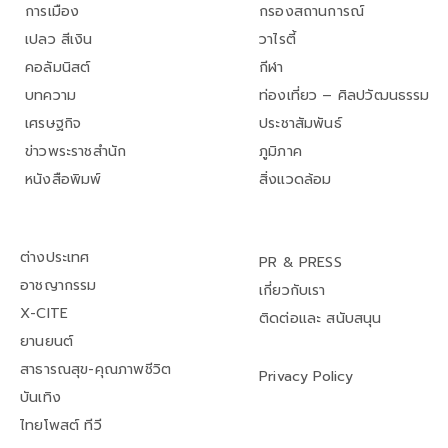
การเมือง
กรองสถานการณ์
เปลว สีเงิน
วาไรตี้
คอลัมนิสต์
กีฬา
บทความ
ท่องเที่ยว – ศิลปวัฒนธรรม
เศรษฐกิจ
ประชาสัมพันธ์
ข่าวพระราชสำนัก
ภูมิภาค
หนังสือพิมพ์
สิ่งแวดล้อม
ต่างประเทศ
PR & PRESS
อาชญากรรม
เกี่ยวกับเรา
X-CITE
ติดต่อและ สนับสนุน
ยานยนต์
สาธารณสุข-คุณภาพชีวิต
Privacy Policy
บันเทิง
ไทยโพสต์ ทีวี