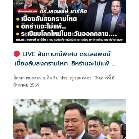
LIVE สัมภาษณ์พิเศษ ดร.เลอพงษ์
.เบื้องลับสงครามโหด .อิหร่านจะไม่แพ้..
.ระเบียบโลกใหม่ในตะวันออกกลาง…. |
อิสรภาพแห่งความคิด กับ..สำราญ รอดเพชร : วันเสาร์ที่ 8
อิสรภาพแห่งความคิด กับ..สำราญ รอด
สิงหาคม 2569
เพชร