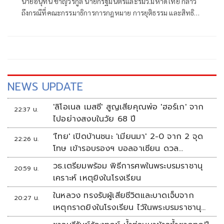
นายอนุทิน ชาญวีรกูล นายกรัฐมนตรีและรมว.มหาดไทย กล่าว
ถึงกรณีที่คณะกรรมาธิการการกฎหมาย การยุติธรรม และสิทธิ
มนุษยชน สภาผู้แทนราษฎร ที่มี นายรังสิมันต์ โรม เป็นประธาน
กรรมาธิการ มีการอ้างชื่อนายกรัฐมนตรี เข้าไปเกี่ยวข้องกับการ
ทุจริตสอบท้องถิ่น
NEWS UPDATE
'ลิโอเนล เมสซี' สูญเสียคุณพ่อ 'ฮอร์เก' จาก
22:37 น.
ไปอย่างสงบในวัย 68 ปี
'ไทย' เปิดบ้านชนะ 'เมียนมา' 2-0 จาก 2 จุด
22:26 น.
โทษ เข้ารอบรองฯ บอลอาเซียน ดวล
'สิงคโปร์'
วธ.เตรียมพร้อม พิธีการศพในพระบรมราชานุ
20:59 น.
เคราะห์ เหตุยิงในโรงเรียน
ในหลวง ทรงรับผู้เสียชีวิตและบาดเจ็บจาก
20:27 น.
เหตุกราดยิงในโรงเรียน ไว้ในพระบรมราชานุ
เคราะห์