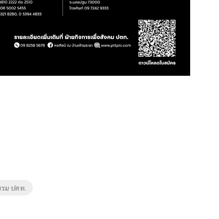
รรม ปตท.