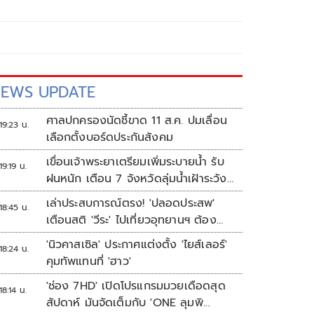
EWS UPDATE
ศาลปกครองนัดชี้ขาด 11 ส.ค. ปมเลื่อน
19:23 น.
เลือกตั้งบอร์ดประกันสังคม
เขื่อนเจ้าพระยาเตรียมเพิ่มระบายน้ำ รับ
19:19 น.
ฝนหนัก เตือน 7 จังหวัดลุ่มน้ำเฝ้าระวัง
ระดับน้ำสูงขึ้น
เล่าประสบการณ์ตรง! 'ปลอดประสพ'
18:45 น.
เตือนสติ 'วีระ' ไปเที่ยวอุทยานฯ ต้อง
ยอมรับธรรมชาติดิบๆให้ได้
'นิวคาสเซิล' ประกาศแต่งตั้ง 'ไยส์เลอร์'
18:24 น.
คุมทัพแทนที่ 'ฮาว'
'ช่อง 7HD' เปิดโปรแกรมมวยเดือดสุด
18:14 น.
สัปดาห์ มันจัดเต็มกับ 'ONE ลุมพิ