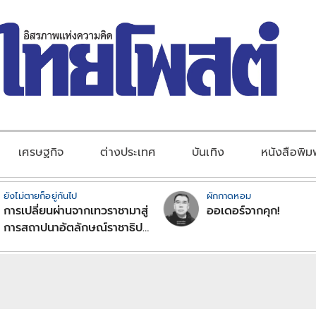
เศรษฐกิจ
ต่างประเทศ
บันเทิง
หนังสือพิม
ยังไม่ตายก็อยู่กันไป
ผักกาดหอม
การเปลี่ยนผ่านจากเทวราชามาสู่
ออเดอร์จากคุก!
การสถาปนาอัตลักษณ์ราชาธิป
ไตยแบบพุทธศาสนาในพระไตร
ปิฏก : สามัญผลสูตรในฐานะ
ทฤษฎีขีดจำกัดของอำนาจรัฐ
เหนือแรงงานและทรัพย์สิน