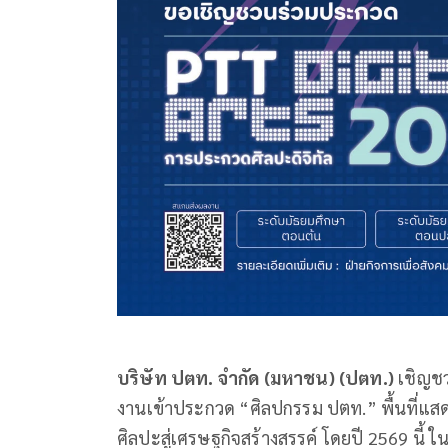
บริษัท ปตท. จำกัด (มหาชน) (ปตท.)
เชิญช
งานเข้าประกวด “ศิลปกรรม ปตท.” พื้นที่แ
ศิลปะสู่เศรษฐกิจสร้างสรรค์ โดยปี 2569 นี้