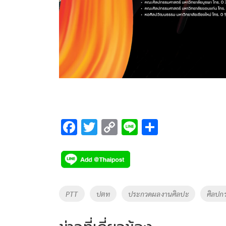
F
T
C
Li
S
ac
wi
o
n
h
e
tt
p
e
ar
b
er
y
e
o
Li
Tags
PTT
ปตท
ประกวดผลงานศิลปะ
ศิลปก
o
n
k
k