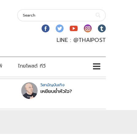
LINE : @THAIPOST
พ์
ไทยโพสต์ ทีวี
วิสามัญบันเทิง
เหยียบย่ำหัวใจ?