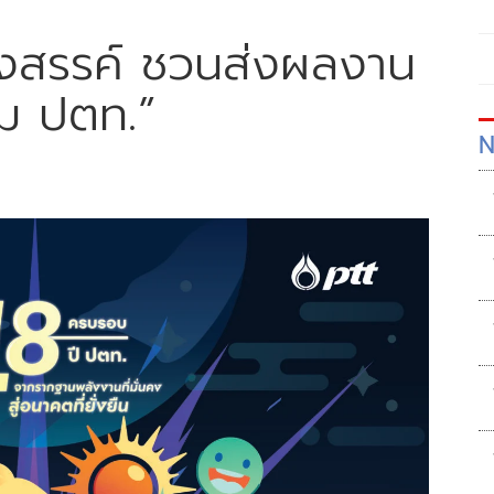
างสรรค์ ชวนส่งผลงาน
ม ปตท.”
N