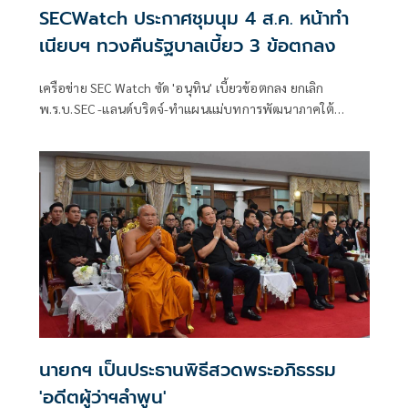
SECWatch ประกาศชุมนุม 4 ส.ค. หน้าทำ
เนียบฯ ทวงคืนรัฐบาลเบี้ยว 3 ข้อตกลง
เครือข่าย SEC Watch ซัด 'อนุทิน' เบี้ยวข้อตกลง ยกเลิก
พ.ร.บ.SEC -แลนด์บริดจ์-ทำแผนแม่บทการพัฒนาภาคใต้
ประกาศนัดชุมนุมหน้าทำเนียบฯ 4 ส.ค. ทวงบันทึกข้อตกลง 3
ข้อ
นายกฯ เป็นประธานพิธีสวดพระอภิธรรม
'อดีตผู้ว่าฯลำพูน'