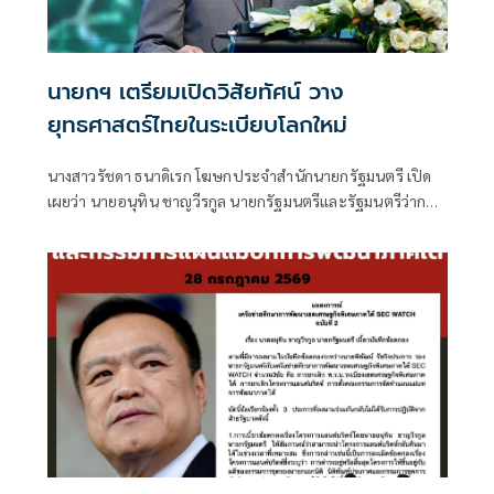
นายกฯ เตรียมเปิดวิสัยทัศน์ วาง
ยุทธศาสตร์ไทยในระเบียบโลกใหม่
นางสาวรัชดา ธนาดิเรก โฆษกประจำสำนักนายกรัฐมนตรี เปิด
เผยว่า นายอนุทิน ชาญวีรกูล นายกรัฐมนตรีและรัฐมนตรีว่าการ
กระทรวงมหาดไทย มีกำหนดเป็นประธานเปิดงาน The
INTANIA Forum: SURVIVING UNDER THE NEW WORLD
ORDER ฝ่าวิกฤติ รับมือระเบียบโลกใหม่