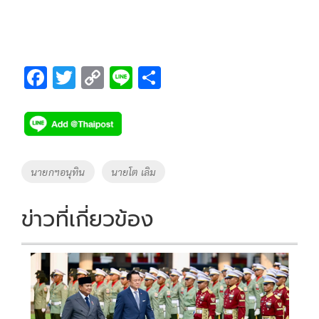
F
T
C
Li
S
ac
wi
o
n
h
e
tt
p
e
ar
b
er
y
e
o
Li
Tags
นายกฯอนุทิน
นายโต เลิม
o
n
k
k
ข่าวที่เกี่ยวข้อง