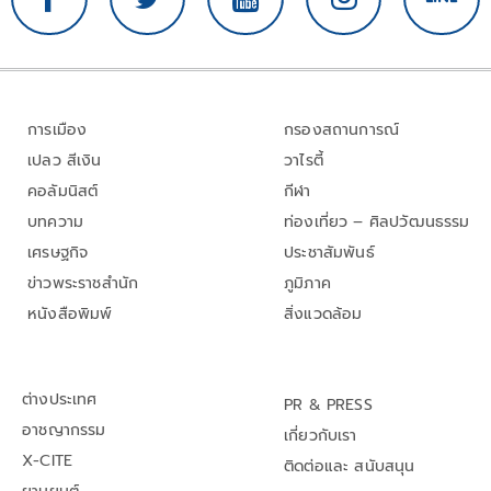
การเมือง
กรองสถานการณ์
เปลว สีเงิน
วาไรตี้
คอลัมนิสต์
กีฬา
บทความ
ท่องเที่ยว – ศิลปวัฒนธรรม
เศรษฐกิจ
ประชาสัมพันธ์
ข่าวพระราชสำนัก
ภูมิภาค
หนังสือพิมพ์
สิ่งแวดล้อม
ต่างประเทศ
PR & PRESS
อาชญากรรม
เกี่ยวกับเรา
X-CITE
ติดต่อและ สนับสนุน