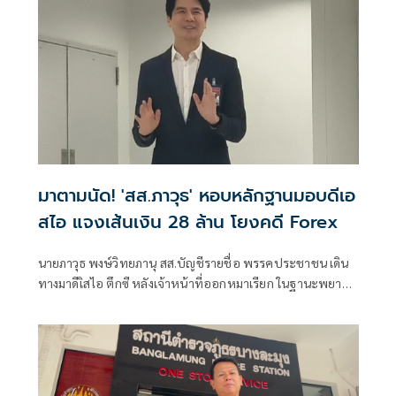
พรรคประชาชน รวมอยู่ด้วย
มาตามนัด! 'สส.ภาวุธ' หอบหลักฐานมอบดีเอ
สไอ แจงเส้นเงิน 28 ล้าน โยงคดี Forex
นายภาวุธ พงษ์วิทยภานุ สส.บัญชีรายชื่อ พรรคประชาชน เดิน
ทางมาดีเิสไอ ตึกซี หลังเจ้าหน้าที่ออกหมาเรียก ในฐานะพยาน
ที่เกี่ยวข้องกับคดี Forex