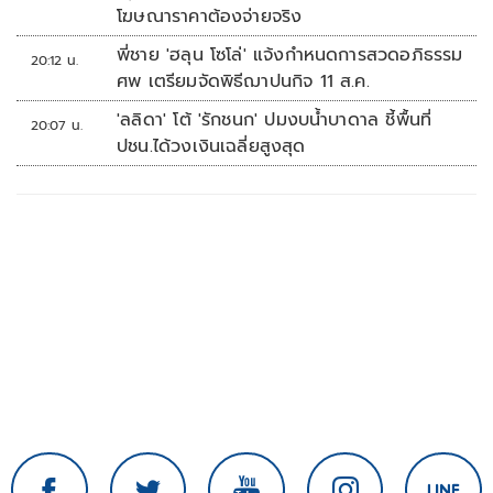
โฆษณาราคาต้องจ่ายจริง
พี่ชาย 'ฮลุน โซโล่' แจ้งกำหนดการสวดอภิธรรม
20:12 น.
ศพ เตรียมจัดพิธีฌาปนกิจ 11 ส.ค.
'ลลิดา' โต้ 'รักชนก' ปมงบน้ำบาดาล ชี้พื้นที่
20:07 น.
ปชน.ได้วงเงินเฉลี่ยสูงสุด