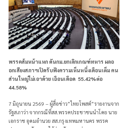
พรรคส้มหน้าแหก
ดันกม
.
ยกเลิกเกณฑ์ทหาร
ผลอ
อกเสียงสภาฯเปิดรับฟังความเห็น
หนึ่ง
เดือนเต็ม
คน
ส่วนใหญ่ไม่เอาด้วย
เฉือนเดือด
55.42%
ต่อ
44.58%
7 มิถุนายน 2569 – ผู้สื่อข่าว”ไทยโพสต์”รายงานจาก
รัฐสภาว่า จากกรณีที่สส.พรรคประชาชนนำโดย นาย
เอกราช อุดมอำนวย สส.กรุงเทพมหานคร พรรค