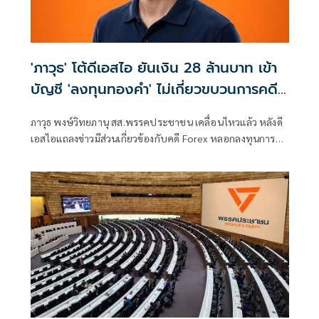
'ภาวุธ' โต้ดีเอสไอ ยันเงิน 28 ล้านบาท เข้า
บัญชี 'ลงทุนทองคำ' ไม่เกี่ยวขบวนการคดี
Forex
ภาวุธ พงษ์วิทยภานุ สส.พรรคประชาชน เคลื่อนไหวแล้ว หลังดี
เอสไอแถลงข่าวมีส่วนเกี่ยวข้องกับคดี Forex หลอกลงทุนการซื้อ
ขายเงินตราต่างประเทศ