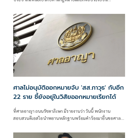
ประชาชน พร้อมเปิดหลักฐานให้ตรวจสอบเพื่อความโปร่งใส
พร้อมตั้งข้อสังเกตว่าการเคลื่อนไหวอาจถูกมองว่ามีนัยทางการ
เมือง และเรียกร้องให้ชี้แจงข้อสงสัยเกี่ยวกับการบริหารโรง
พยาบาลจะนะและการจัดซื้อชุดตรวจ ATK
ศาลไม่อนุมัติออกหมายจับ 'สส.ภาวุธ' กับอีก
22 ราย ชี้ยังอยู่ในวิสัยออกหมายเรียกได้
ที่ศาลอาญา ถนนรัชดาภิเษก มีรายงานว่า วันนี้ พนักงาน
สอบสวนดีเอสไอนำพยานหลักฐานพร้อมคำร้องมายื่นขอศาล
ออกหมายจับผู้ที่เกี่ยวข้องกับคดี Forex จำนวน 24 หมาย ซึ่ง
หนึ่งในนั้นมีชื่อของนายภาวุธ พงษ์วิทยภานุ ส.ส.บัญชีรายชื่อ