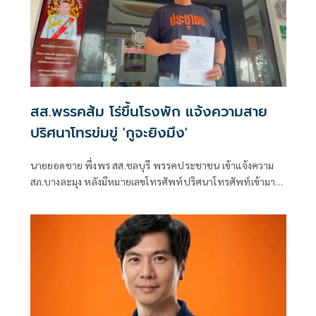
สส.พรรคส้ม โร่ขึ้นโรงพัก แจ้งความสาย
ปริศนาโทรข่มขู่ 'กูจะยิงมึง'
นายยอดชาย พึ่งพร สส.ชลบุรี พรรคประชาชน เข้าแจ้งความ
สภ.บางละมุง หลังมีหมายเลขโทรศัพท์ปริศนาโทรศัพท์เข้ามา
หมายเลขโทรศัพท์ส่วนตัวข่มขู่คุกคามหมายจะเอาชีวิต