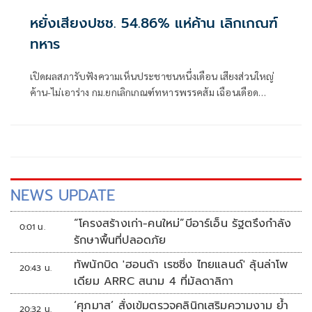
หยั่งเสียงปชช. 54.86% แห่ค้าน เลิกเกณฑ์
ทหาร
เปิดผลสภารับฟังความเห็นประชาชนหนึ่งเดือน เสียงส่วนใหญ่
ค้าน-ไม่เอาร่าง กม.ยกเลิกเกณฑ์ทหารพรรคส้ม เฉือนเดือด
54.86% ต่อ 45.14% คนแห่ดู 152,592 ราย
NEWS UPDATE
“โครงสร้างเก่า-คนใหม่”บีอาร์เอ็น รัฐตรึงกำลัง
0:01 น.
รักษาพื้นที่ปลอดภัย
ทัพนักบิด 'ฮอนด้า เรซซิ่ง ไทยแลนด์' ลุ้นล่าโพ
20:43 น.
เดียม ARRC สนาม 4 ที่มัลดาลิกา
‘ศุภมาส’ สั่งเข้มตรวจคลินิกเสริมความงาม ย้ำ
20:32 น.