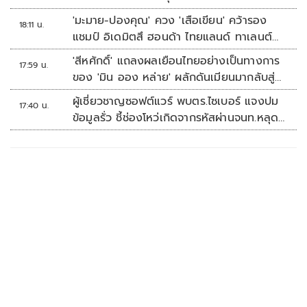
'มะมาย-ปองคุณ' ควง 'เสือเขียน' คว้ารอง
18:11 น.
แชมป์ อิเดมิตสึ ฮอนด้า ไทยแลนด์ ทาเลนต์
คัพ สนาม 3
'สีหศักดิ์' แถลงผลเยือนไทยอย่างเป็นทางการ
17:59 น.
ของ 'มิน ออง หล่าย' ผลักดันเมียนมากลับสู่
อาเซียน
ผู้เชี่ยวชาญซอฟต์แวร์ พบตร.ไซเบอร์ แจงปม
17:40 น.
ข้อมูลรั่ว ชี้ช่องโหว่เกิดจากรหัสผ่านจนท.หลุด
ไม่ใช่ถูกแฮกระบบ