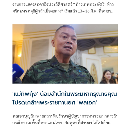
งานการแสดงละครอิงประวัติศาสตร์ “ท้าวเทพกระษัตรี–ท้าว
ศรีสุนทร สดุดีผู้กล้าเมืองถลาง” เริ่มแล้ว 13–16 มี.ค. ที่อนุสรณ์
สถานเมืองถลาง จ.ภูเก็ต ชวนคนไทยร่วมรำลึกวีร
'แม่ทัพกุ้ง' น้อมสำนึกในพระมหากรุณาธิคุณ
โปรดเกล้าฯพระราชทานยศ 'พลเอก'
พลเอกบุญสิน​ พาดกลางที่ปรึกษาผู้บัญชา​การทหาร​บก​ กล่าวถึง
กรณี การลงพื้นที่ชายแดนไทย​ -​กัมพูชาที่ผ่านมา ได้ไปเยี่ยม
ประชาชน ต่างๆเพื่อให้กำลังใจ​ ปลอบขวัญ ซึ่งยืนยันว่าชาวบ้าน