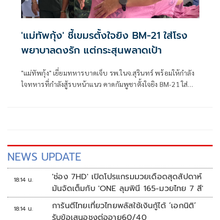
'แม่ทัพกุ้ง' ชี้เขมรตั้งใจยิง BM-21 ใส่โรง
พยาบาลดงรัก แต่กระสุนพลาดเป้า
"แม่ทัพกุ้ง" เยี่ยมทหารบาดเจ็บ รพ.ในจ.สุรินทร์ พร้อมให้กำลัง
ใจทหารที่กำลังสู้รบหน้าแนว คาดกัมพูชาตั้งใจยิง BM-21 ใส่
รพ. แต่พลาดเป้าเฉียดไปนิดเดียว ระบุ ผบ.ทบ. ลงพื้นที่ติดตาม
สถานการณ์ ทภ.1 -ทภ.2
NEWS UPDATE
'ช่อง 7HD' เปิดโปรแกรมมวยเดือดสุดสัปดาห์
18:14 น.
มันจัดเต็มกับ 'ONE ลุมพินี 165-มวยไทย 7 สี'
การันตีไทยเที่ยวไทยพลัสใช้เงินกู้ได้ ‘เอกนิติ’
18:14 น.
รับข้อเสนอชงต่ออายุ60/40