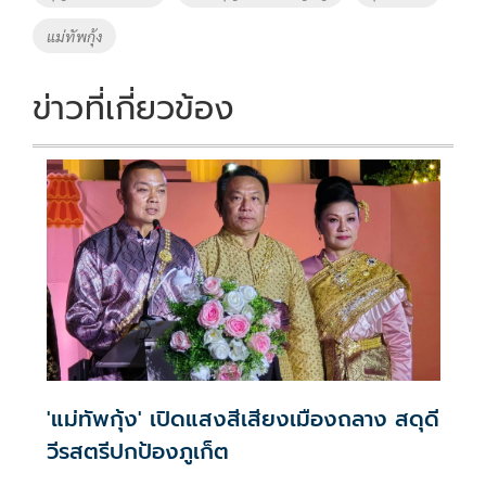
o
n
แม่ทัพกุ้ง
k
k
ข่าวที่เกี่ยวข้อง
'แม่ทัพกุ้ง' เปิดแสงสีเสียงเมืองถลาง สดุดี
วีรสตรีปกป้องภูเก็ต