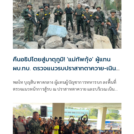
คืนอธิปไตยสู่มาตุภูมิ! 'แม่ทัพกุ้ง' ผู้แทน
ผบ.ทบ. ตรวจแนวรบปราสาทตาควาย-เนิน
350
พลโท บุญสิน พาดกลาง ผู้แทนผู้บัญชาการทหารบก ลงพื้นที่
ตรวจแนวหน้าการสู้รบ ณ ปราสาทตาควาย และบริเวณ เนิน
350 ในพื้นที่อำเภอ พนมดงรัก จังหวัด สุรินทร์ เพื่อตรวจสภาพ
พื้นที่จริง หลังถูกใช้เป็นฐานที่มั่นของฝ่ายตรงข้าม พร้อมติดตาม
ผลการปฏิบัติการที่กองกำลังไทยสามารถผลักดันผู้รุกรานและ
ยึดคืนพื้นที่อธิปไตยได้อย่างสมบูรณ์