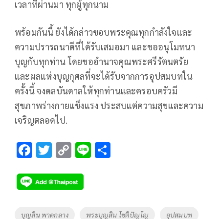
เวลาที่ผ่านมา ทุกผู้ทุกนาม
พร้อมกันนี้ ยังได้กล่าวขอบพระคุณทุกกำลังใจและ
ความปรารถนาดีที่ได้รับเสมอมา และขออนุโมทนา
บุญกับทุกท่าน โดยขออำนาจคุณพระศรีรัตนตรัย
และผลแห่งบุญกุศลที่จะได้รับจากการอุปสมบทใน
ครั้งนี้ จงดลบันดาลให้ทุกท่านและครอบครัวมี
สุขภาพร่างกายแข็งแรง ประสบแต่ความสุขและความ
เจริญตลอดไป.
F
T
C
Li
S
ac
wi
o
n
h
e
tt
p
e
ar
b
er
y
e
o
Li
Tags
บุญสิน พาดกลาง
พระบุญสิน โชติปัญโญ
อุปสมบท