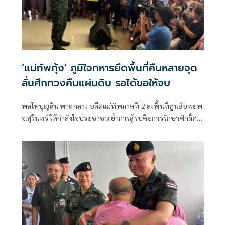
‘แม่ทัพกุ้ง’ ภูมิใจทหารยึดพื้นที่คืนหลายจุด
ลั่นศึกทวงคืนแผ่นดิน รอได้ขอให้จบ
พลโทบุญสิน พาดกลาง อดีตแม่ทัพภาคที่ 2 ลงพื้นที่ศูนย์อพยพ
จ.สุรินทร์ ให้กำลังใจประชาชน ย้ำการสู้รบคือการรักษาศักดิ์ศรี
ประเทศ ไม่ใช่การรุกรานใคร เผยภูมิใจทหาร