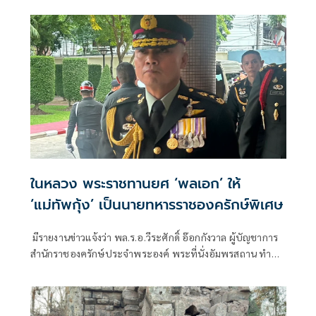
มีขวัญและกำลังใจที่ดี ซึ่งก็เข้าใจความลำบากของชาวบ้าน
ในหลวง พระราชทานยศ ‘พลเอก’ ให้
‘แม่ทัพกุ้ง’ เป็นนายทหารราชองครักษ์พิเศษ
มีรายงานข่าวแจ้งว่า พล.ร.อ.วีระศักดิ์ อ๊อกกังวาล ผู้บัญชาการ
สำนักราชองครักษ์ประจำพระองค์ พระที่นั่งอัมพรสถาน ทำ
หนังสือถึงปลัดกระทรวงกลา