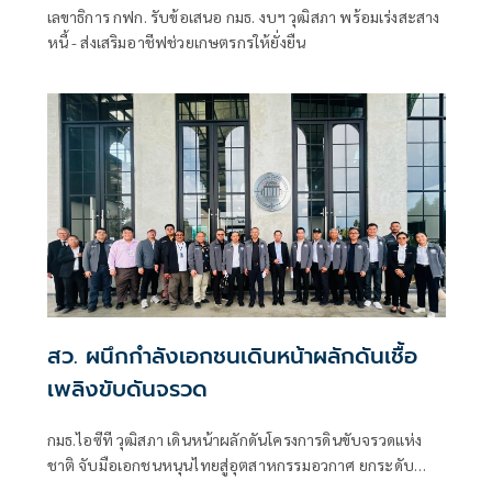
เลขาธิการ กฟก. รับข้อเสนอ กมธ. งบฯ วุฒิสภา พร้อมเร่งสะสาง
หนี้ - ส่งเสริมอาชีฟช่วยเกษตรกรให้ยั่งยืน
สว. ผนึกกำลังเอกชนเดินหน้าผลักดันเชื้อ
เพลิงขับดันจรวด
กมธ.ไอซีที วุฒิสภา เดินหน้าผลักดันโครงการดินขับจรวดแห่ง
ชาติ จับมือเอกชนหนุนไทยสู่อุตสาหกรรมอวกาศ ยกระดับ
เทคโนโลยีประเทศชาติบนเวทีโลก