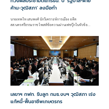
ทวงผลประชามติแก้รธน. บี้ 'รัฐบาล-ฝ่าย
ค้าน-วุฒิสภา' ลงมือทำ
นายเทพไท เสนพงศ์ นักวิเคราะห์การเมือง อดีต
สส.นครศรีธรรมราช โพสต์ข้อความผ่านเฟซบุ๊กในหัวข้อ
"กระตุกเตือน : ทวงผลประชามติ แก้ไขรัฐธรรมนูญ" โดยระบุว่า
เลขาฯ กฟก. รับลูก กมธ.งบฯ วุฒิสภา เร่ง
แก้หนี้-ฟื้นอาชีพเกษตรกร