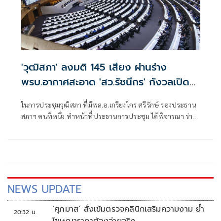
'วุฒิสภา' ลงมติ 145 เสียง ผ่านร่าง
พรบ.อากาศสะอาด 'สว.รัชนีกร' กังวลเปิด
ช่องทุจริตมากขึ้น
ในการประชุมวุฒิสภา ที่มีพล.อ.เกรียงไกร ศรีรักษ์ รองประธาน
สภาฯ คนที่หนึ่ง ทำหน้าที่ประธานการประชุม ได้พิจารณา ร่าง
พระราชบัญญัติ (พ.ร.บ.) บริหารจัดการเพื่ออากาศสะอาด
พ.ศ.... ซึ่งคณะกรรมาธิการ (กมธ.) วิสามัญ ที่มี นายวุฒิชาติ
กัลยาณมิตร สว. เป็นประธานกมธ.
NEWS UPDATE
‘ศุภมาส’ สั่งเข้มตรวจคลินิกเสริมความงาม ย้ำ
20:32 น.
โฆษณาราคาต้องจ่ายจริง