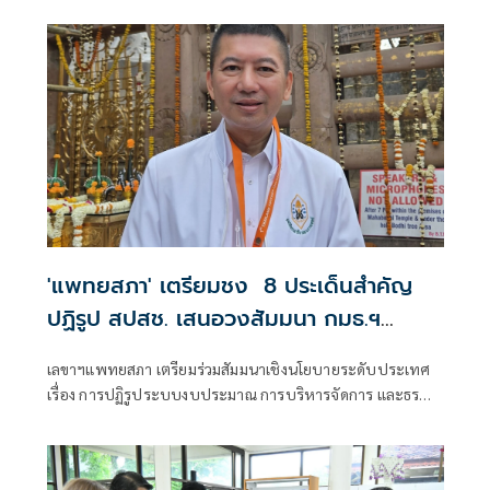
'แพทยสภา' เตรียมชง 8 ประเด็นสำคัญ
ปฏิรูป สปสช. เสนอวงสัมมนา กมธ.ฯ
วุฒิสภา พิจารณา
เลขาฯแพทยสภา เตรียมร่วมสัมมนาเชิงนโยบายระดับประเทศ
เรื่อง การปฏิรูประบบงบประมาณ การบริหารจัดการ และธร
รมาภิบาลกองทุนหลักประกันสุขภาพแห่งชาติ