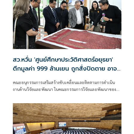
สว.หวั่น 'ศูนย์ศึกษาประวัติศาสตร์อยุธยา'
ตึกมูลค่า 999 ล้านเยน ถูกสั่งปิดตาย อาจ
ลามสัมพันธ์ไทย-ญี่ปุ่น
คณะอนุกรรมการเสริมสร้างขับเคลื่อนและติดตามการดำเนิน
งานด้านวิจัยและพัฒนา ในคณะกรรมการวิจัยและพัฒนาของ
วุฒิสภา