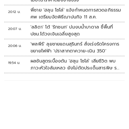
พี่ชาย 'ฮลุน โซโล่' แจ้งกำหนดการสวดอภิธรรม
20:12 น.
ศพ เตรียมจัดพิธีฌาปนกิจ 11 ส.ค.
'ลลิดา' โต้ 'รักชนก' ปมงบน้ำบาดาล ชี้พื้นที่
20:07 น.
ปชน.ได้วงเงินเฉลี่ยสูงสุด
'พลพีร์' ลุยชายแดนสุรินทร์ สั่งเร่งรัดโครงการ
20:06 น.
ขยายไฟฟ้า 'ปราสาทตาควาย-เนิน 350'
ผลชันสูตรเบื้องต้น 'ฮลุน โซโล่' เสียชีวิต พบ
19:54 น.
ภาวะหัวใจล้มเหลว ยังไม่ตัดประเด็นสารพิษ รอ
จอร์เจียส่งผลตรวจครั้งแรก