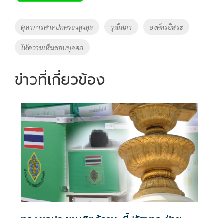
b
er
y
e
o
Li
Tags
ตุลาการศาลปกครองสูงสุด
วุฒิสภา
องค์กรอิสระ
o
n
ให้ความเห็นชอบบุคคล
k
k
ข่าวที่เกี่ยวข้อง