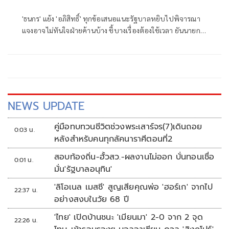
'ธนกร' แย้ง 'อภิสิทธิ์' ทุกข้อเสนอแนะรัฐบาลหยิบไปพิจารณา
แจงอาจไม่ทันใจฝ่ายค้านบ้าง ชี้บางเรื่องต้องใช้เวลา ยันนายกฯ
ไม่เคยนิ่งนอนใจ สั่งการใกล้ชิดห้ามทอดทิ้งประชาชน
NEWS UPDATE
คู่มือทบทวนชีวิตช่วงพระเสาร์จร(7)เดินถอย
0:03 น.
หลังสำหรับคนทุกลัคนาราศีตอนที่2
สอบท้องถิ่น-ฮั้วสว.-ผลงานไม่ออก บั่นทอนเชื่อ
0:01 น.
มั่น'รัฐบาลอนุทิน'
'ลิโอเนล เมสซี' สูญเสียคุณพ่อ 'ฮอร์เก' จากไป
22:37 น.
อย่างสงบในวัย 68 ปี
'ไทย' เปิดบ้านชนะ 'เมียนมา' 2-0 จาก 2 จุด
22:26 น.