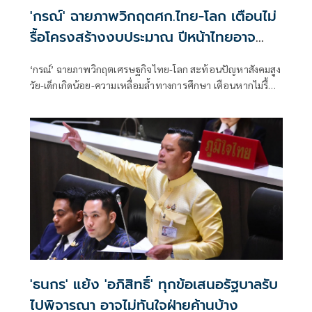
'กรณ์' ฉายภาพวิกฤตศก.ไทย-โลก เตือนไม่
รื้อโครงสร้างงบประมาณ ปีหน้าไทยอาจ
เสี่ยงไร้เงินใช้จ่าย
‘กรณ์’ ฉายภาพวิกฤตเศรษฐกิจไทย-โลก สะท้อนปัญหาสังคมสูง
วัย-เด็กเกิดน้อย-ความเหลื่อมล้ำทางการศึกษา เตือนหากไม่รื้อ
โครงสร้างงบประมาณ ปีหน้าไทยอาจเสี่ยงไร้เงินจ่าย หนุน
สังคายนางบฯ และปฏิรูปการเมืองด่วน
'ธนกร' แย้ง 'อภิสิทธิ์' ทุกข้อเสนอรัฐบาลรับ
ไปพิจารณา อาจไม่ทันใจฝ่ายค้านบ้าง