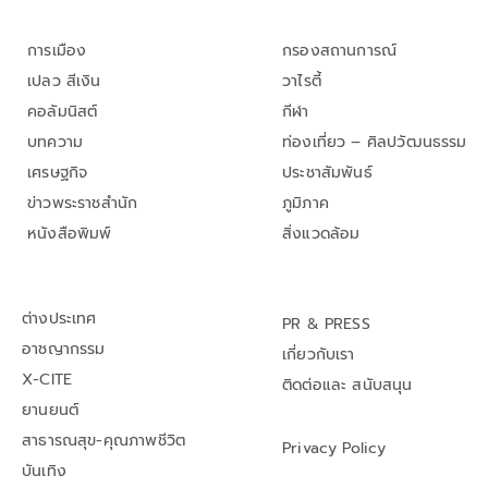
การเมือง
กรองสถานการณ์
เปลว สีเงิน
วาไรตี้
คอลัมนิสต์
กีฬา
บทความ
ท่องเที่ยว – ศิลปวัฒนธรรม
เศรษฐกิจ
ประชาสัมพันธ์
ข่าวพระราชสำนัก
ภูมิภาค
หนังสือพิมพ์
สิ่งแวดล้อม
ต่างประเทศ
PR & PRESS
อาชญากรรม
เกี่ยวกับเรา
X-CITE
ติดต่อและ สนับสนุน
ยานยนต์
สาธารณสุข-คุณภาพชีวิต
Privacy Policy
บันเทิง