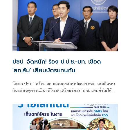
ปชป. จัดหนัก! ร้อง ป.ป.ช.-มท. เชือด
'สก.ส้ม' เสียบบัตรแทนกัน
'โฆษก ปชป.' พร้อม สก. แถลงลุยสอบปมสภา กทม. ลงมติแทน
กัน เล่าเหตุการณ์วินาทีโหวต เตรียมร้อง ป.ป.ช.-มท. ย้ำไม่ได้
กลั่นแกล้งทางการเมือง แต่ต้องร่วมสร้างความโปร่งใส