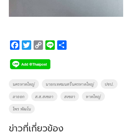
F
T
C
Li
S
ac
wi
o
n
h
e
tt
p
e
ar
b
er
y
e
o
Li
Tags
นครหาดใหญ่
นายกเทศมนตรีนครหาดใหญ่
ปชป.
o
n
ลาออก
ส.ส.สงขลา
สงขลา
หาดใหญ่
k
k
ไพร พัฒโน
ข่าวที่เกี่ยวข้อง