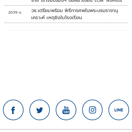
โทษ เข้ารอบรองฯ บอลอาเซียน ดวล 'สิงคโปร์'
วธ.เตรียมพร้อม พิธีการศพในพระบรมราชานุ
20:59 น.
เคราะห์ เหตุยิงในโรงเรียน