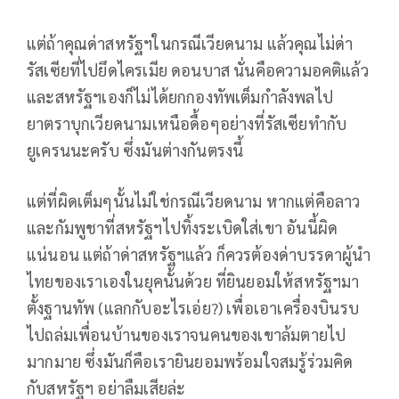
แต่ถ้าคุณด่าสหรัฐฯในกรณีเวียดนาม แล้วคุณไม่ด่า
รัสเซียที่ไปยึดไครเมีย ดอนบาส นั่นคือความอคติแล้ว
และสหรัฐฯเองก็ไม่ได้ยกกองทัพเต็มกำลังพลไป
ยาตราบุกเวียดนามเหนือดื้อๆอย่างที่รัสเซียทำกับ
ยูเครนนะครับ ซึ่งมันต่างกันตรงนี้
แต่ที่ผิดเต็มๆนั้นไม่ใช่กรณีเวียดนาม หากแต่คือลาว
และกัมพูชาที่สหรัฐฯไปทิ้งระเบิดใส่เขา อันนี้ผิด
แน่นอน แต่ถ้าด่าสหรัฐฯแล้ว ก็ควรต้องด่าบรรดาผู้นำ
ไทยของเราเองในยุคนั้นด้วย ที่ยินยอมให้สหรัฐฯมา
ตั้งฐานทัพ (แลกกับอะไรเอ่ย?) เพื่อเอาเครื่องบินรบ
ไปถล่มเพื่อนบ้านของเราจนคนของเขาล้มตายไป
มากมาย ซึ่งมันก็คือเรายินยอมพร้อมใจสมรู้ร่วมคิด
กับสหรัฐฯ อย่าลืมเสียล่ะ