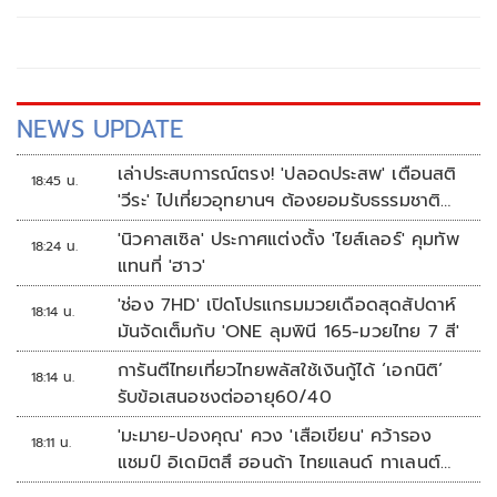
NEWS UPDATE
เล่าประสบการณ์ตรง! 'ปลอดประสพ' เตือนสติ
18:45 น.
'วีระ' ไปเที่ยวอุทยานฯ ต้องยอมรับธรรมชาติ
ดิบๆให้ได้
'นิวคาสเซิล' ประกาศแต่งตั้ง 'ไยส์เลอร์' คุมทัพ
18:24 น.
แทนที่ 'ฮาว'
'ช่อง 7HD' เปิดโปรแกรมมวยเดือดสุดสัปดาห์
18:14 น.
มันจัดเต็มกับ 'ONE ลุมพินี 165-มวยไทย 7 สี'
การันตีไทยเที่ยวไทยพลัสใช้เงินกู้ได้ ‘เอกนิติ’
18:14 น.
รับข้อเสนอชงต่ออายุ60/40
'มะมาย-ปองคุณ' ควง 'เสือเขียน' คว้ารอง
18:11 น.
แชมป์ อิเดมิตสึ ฮอนด้า ไทยแลนด์ ทาเลนต์
คัพ สนาม 3