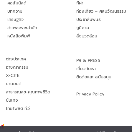
คอลัมนิสต์
กีฬา
บทความ
ท่องเที่ยว – ศิลปวัฒนธรรม
เศรษฐกิจ
ประชาสัมพันธ์
ข่าวพระราชสำนัก
ภูมิภาค
หนังสือพิมพ์
สิ่งแวดล้อม
ต่างประเทศ
PR & PRESS
อาชญากรรม
เกี่ยวกับเรา
X-CITE
ติดต่อและ สนับสนุน
ยานยนต์
สาธารณสุข-คุณภาพชีวิต
Privacy Policy
บันเทิง
ไทยโพสต์ ทีวี