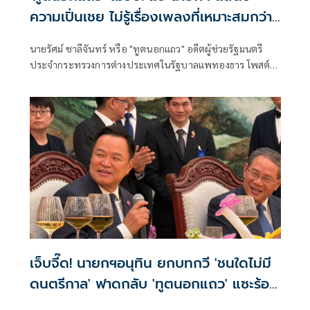
ความเปิ่นเชย ไม่รู้เรื่องเพลงที่เหมาะสมกว่า
'เถียนมี่มี่'
นายรัศม์ ชาลีจันทร์ หรือ "ทูตนอกแถว" อดีตผู้ช่วยรัฐมนตรี
ประจำกระทรวงการต่างประเทศในรัฐบาลแพทองธาร โพสต์
ข้อความผ่านเฟซบุ๊กว่า ตลกดี ร้อนตัวร้อนท้องกันใหญ่ ก็ถ้ามัน
ไม่ได้อะไร ไม่เป็นอะไรอย่างที่ว่า
เจ็บจี๊ด! นายกฯอนุทิน ยกบทกวี 'ชนใดไม่มี
ดนตรีกาล' ฟาดกลับ 'ทูตนอกแถว' แซะร้อง
เพลงเถียนมี่มี่