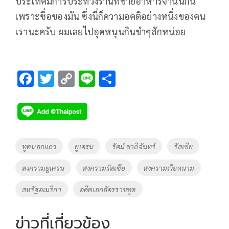
ประเทศมีการประท้วงร้านที่ขายอาหารจานนี้กัน
เพราะชื่อของมัน ซึ่งนี่ก็ความอคติอย่างหนึ่งของคน
เรานะครับ ผมเลยไปอุดหนุนกินขำๆสักหน่อย
F
T
C
Li
S
ac
wi
o
n
h
e
tt
p
e
ar
b
er
y
e
o
Li
Tags
ทูตนอกแถว
ยูเครน
รัศม์ ชาลีจันทร์
รัสเซีย
o
n
สงครามยูเครน
สงครามรัสเซีย
สงครามเวียดนาม
k
k
สหรัฐอเมริกา
อดีตเอกอัครราชทูต
ข่าวที่เกี่ยวข้อง