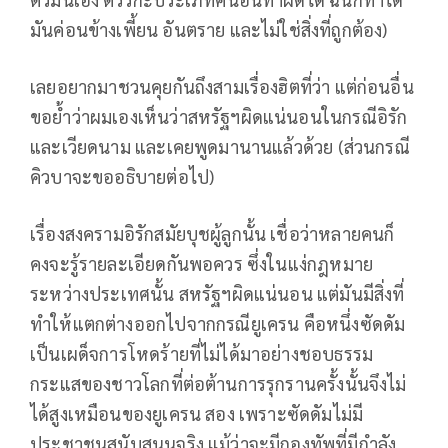
มันค่อนข้างเพี้ยน อันตราย และไม่ใช่สิ่งที่ถูกต้อง)
เลยอยากมาชวนคุยกันถึงสามเรื่องฮิตที่ว่า แต่ก่อนอื่น
ขอย้ำว่าผมเองเห็นว่าสหรัฐฯผิดแน่นอนในกรณีอิรัก
และเวียดนาม และเคยพูดมานานแล้วด้วย (ส่วนกรณี
คิวบาจะขออธิบายต่อไป)
เรื่องสงครามอิรักสมัยบุชผู้ลูกนั้น เชื่อว่าหลายคนก็
คงจะรู้รายละเอียดกันพอควร ซึ่งในแง่กฎหมาย
ระหว่างประเทศนั้น สหรัฐฯผิดแน่นอน แต่มันมีสิ่งที่
ทำให้แตกต่างออกไปจากกรณียูเครน คือหนึ่งซัดดัม
เป็นเผด็จการโหดร้ายที่ไม่ได้มาอย่างชอบธรรม
กระแสของชาวโลกที่ต่อต้านการรุกรานครั้งนั้นจึงไม่
ได้สูงเหมือนของยูเครน สอง เพราะซัดดัมไม่มี
ประชาชนสนับสนุนจริง แม้ว่าจะมีกองทัพที่มีกำลัง