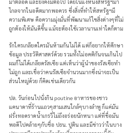
มาตลอด และยังคงมีต่อไป โดยในแง่หนี่งสหรัฐฯมา
ไกลจากในอดีตมากพอควร ซึ่งสิ่งที่ทำให้สหรัฐฯมี
ความพิเศษ คือความมุ่งมั่นที่พัฒนาแก้ไขสิ่งต่างๆที่ไม่
ถูกต้องให้มันดีขึ้น แม้จะต้องใช้เวลานานเท่าใดก็ตาม
รักใครเกลียดใครมันห้ามกันไม่ได้ แต่ก็อยากให้ศึกษา
ข้อมูล ประวัติศาสตร์ด้วย รวมทั้งไม่อคติกันจนเกินไป
ผมก็ไม่ได้เกลียดรัสเซีย แต่เห็นว่าผู้นำของรัสเซียทำ
ไม่ถูก และเชื่อว่าคนรัสเซียจำนวนมากซึ่งน่าจะเป็น
ส่วนใหญ่ด้วย ก็คิดเช่นเดียวกัน
ปล. วันก่อนไปนั่งกิน poutine อาหารของชาว
แคนาดาที่ร้านแถวๆสามเสนใกล้ๆบางลำพู ก็แค่มัน
ฝรั่งทอดราดน้ำเกรวี่ไม่ถึงอร่อยนักหนา แต่ที่ชื่อมัน
พอดีไปคล้ายๆกับชื่อ ปธน. ปูติน และมีข่าวว่าในบาง