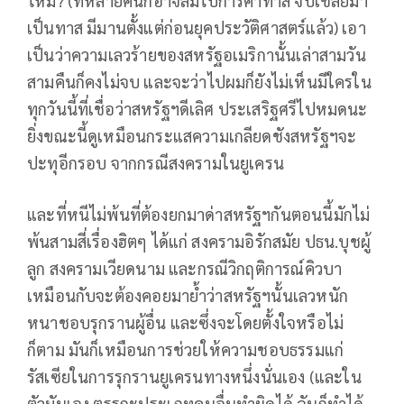
ไหม? (ที่หลายคนก็อาจลืมไปการค้าทาส จับเชลยมา
เป็นทาส มีมานตั้งแต่ก่อนยุคประวัติศาสตร์แล้ว) เอา
เป็นว่าความเลวร้ายของสหรัฐอเมริกานั้นเล่าสามวัน
สามคืนก็คงไม่จบ และจะว่าไปผมก็ยังไม่เห็นมีใครใน
ทุกวันนี้ที่เชื่อว่าสหรัฐฯดีเลิศ ประเสริฐศรีไปหมดนะ
ยิ่งขณะนี้ดูเหมือนกระแสความเกลียดชังสหรัฐฯจะ
ปะทุอีกรอบ จากกรณีสงครามในยูเครน
และที่หนีไม่พ้นที่ต้องยกมาด่าสหรัฐฯกันตอนนี้มักไม่
พ้นสามสี่เรื่องฮิตๆ ได้แก่ สงครามอิรักสมัย ปธน.บุชผู้
ลูก สงครามเวียดนาม และกรณีวิกฤติการณ์คิวบา
เหมือนกับจะต้องคอยมาย้ำว่าสหรัฐฯนั้นเลวหนัก
หนาชอบรุกรานผู้อื่น และซึ่งจะโดยตั้งใจหรือไม่
ก็ตาม มันก็เหมือนการช่วยให้ความชอบธรรมแก่
รัสเซียในการรุกรานยูเครนทางหนึ่งนั่นเอง (และใน
ตัวมันเอง ตรรกะประเภทคนอื่นทำผิดได้ ฉันก็ทำได้