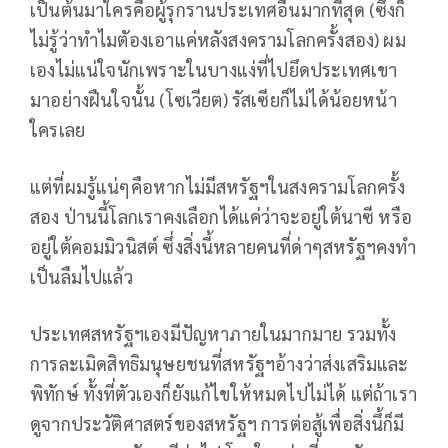
เป็นต้นมาใครคือผู้รุกรานประเทศอื่นมากที่สุด (ซึ่งก็
ไม่รู้ว่าทำไมตัองเอาแค่หลังสงครามโลกครั้งสอง) ผม
เองไม่แน่ใจนักเพราะในบางแง่ที่ไปยึดประเทศเขา
มาอย่างฝืนใจนั้น (โซเวียต) รัสเซียก็ไม่ได้น้อยหน้า
ใครเลย
แต่ที่ผมรู้แน่ๆคือหากไม่มีสหรัฐฯในสงครามโลกครั้ง
สอง ป่านนี้โลกเราคงเลือกได้แค่ว่าจะอยู่ใต้นาซี หรือ
อยู่ใต้คอมมิวนิสต์ ซึ่งสิ่งนี้หลายคนที่ด่าๆสหรัฐฯคงทำ
เป็นลืมไปแล้ว
ประเทศสหรัฐฯเองมีปัญหาภายในมากมาย รวมทั้ง
การละเมิดสิทธิมนุษยชนที่สหรัฐฯอ้างว่าส่งเสริมและ
พิทักษ์ ทั้งที่ตัวเองก็ยังแก้ไขให้หมดไปไม่ได้ แต่ถ้าเรา
ดูจากประวัติศาสตร์ของสหรัฐฯ การต่อสู้เพื่อสิ่งนึ้ก็มี