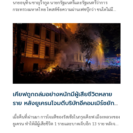
นายอนุทิน ชาญวีรกูล นายกรัฐมนตรีและรัฐมนตรีว่าการ
กระทรวงมหาดไทย โพสต์ข้อความผ่านเฟซบุ๊กว่า ชนใดไม่มี
ดนตรีกาล ในสันดานเป็นคนชอบกลนัก
เคียฟถูกถล่มอย่างหนักมีผู้เสียชีวิตหลาย
ราย หลังยูเครนโจมตีบริษัทอีคอมเมิร์ซยักษ์
ใหญ่ของรัสเซีย
เมื่อคืนที่ผ่านมา การโจมตีของรัสเซียในกรุงเคียฟ เมืองหลวงของ
ยูเครน ทำให้มีผู้เสียชีวิต 1 รายและบาดเจ็บอีก 13 ราย หลังจาก
ที่เคียฟส่งโดรนโจมตีคลังสินค้าอีคอมเมิร์ซในรัสเซียอย่างหนัก