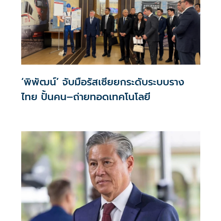
‘พิพัฒน์’ จับมือรัสเซียยกระดับระบบราง
ไทย ปั้นคน–ถ่ายทอดเทคโนโลยี