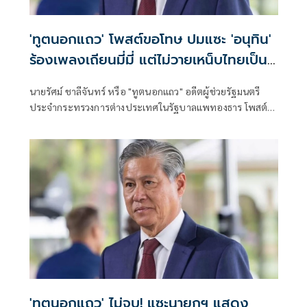
'ทูตนอกแถว' โพสต์ขอโทษ ปมแซะ 'อนุทิน'
ร้องเพลงเถียนมี่มี่ แต่ไม่วายเหน็บไทยเป็น
มณฑลหนึ่งของใคร
นายรัศม์ ชาลีจันทร์ หรือ "ทูตนอกแถว" อดีตผู้ช่วยรัฐมนตรี
ประจำกระทรวงการต่างประเทศในรัฐบาลแพทองธาร โพสต์
ข้อความผ่านเฟซบุ๊กว่า เมื่อท่านทูตจีนออกมาบอกว่านายกไทย
ร้องเพลงเถียนมี่มี่ในงานเลี้ยงกับนายกจีนทำให้สัมพันธ์ไทย-จีน
หวานชื่น
'ทูตนอกแถว' ไม่จบ! แซะนายกฯ แสดง