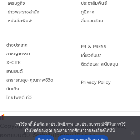
เศรษฐกิจ
ประชาสัมพันธ์
ข่าวพระราชสำนัก
ภูมิภาค
หนังสือพิมพ์
สิ่งแวดล้อม
ต่างประเทศ
PR & PRESS
อาชญากรรม
เกี่ยวกับเรา
X-CITE
ติดต่อและ สนับสนุน
ยานยนต์
สาธารณสุข-คุณภาพชีวิต
Privacy Policy
บันเทิง
ไทยโพสต์ ทีวี
เราใช้คุกกี้เพื่อพัฒนาประสิทธิภาพ และประสบการณ์ที่ดีในการใช้
Copyright© thaipost.net, All rights reserved.,
เว็บไซต์ของคุณ คุณสามารถศึกษารายละเอียดได้ที่นี่
ออกแบบเว็บ จัดทำเว็บไซต์โดย iDesign
ยินยอม
นโยบายความเป็นส่วนตัว