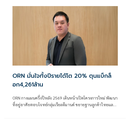
ORN มั่นใจทั้งปีรายได้โต 20% ตุนแบ็กล็
อก4,261ล้าน
ORN กางแผนครึ่งปีหลัง 2569 เดินหน้าเปิดโครงการใหม่ พัฒนา
ที่อยู่อาศัยตอบโจทย์กลุ่มเรียลดีมานด์ ขยายฐานลูกค้าไทยและ
ต่างชาติ เร่งต่อยอดธุรกิจสร้างรายได้ประจำ คอมมูนิตี้มอลล์
โรงเรียนนานาชาติ ธุรกิจทรัพย์มือสอง มั่นใจรายได้โตตามเป้า
20% ตุน Backlog 4,261ล้าน