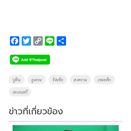
F
T
C
Li
S
ac
wi
o
n
h
e
tt
p
e
ar
b
er
y
e
o
Li
Tags
ปูติน
ยูเครน
รัสเซีย
สงคราม
เชลยศึก
o
n
เซเลนสกี
k
k
ข่าวที่เกี่ยวข้อง