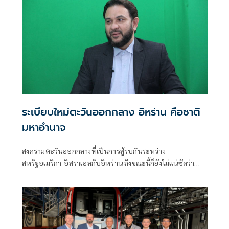
ระเบียบใหม่ตะวันออกกลาง อิหร่าน คือชาติ
มหาอำนาจ
สงครามตะวันออกกลางที่เป็นการสู้รบกันระหว่าง
สหรัฐอเมริกา-อิสราเอลกับอิหร่าน ถึงขณะนี้ก็ยังไม่แน่ชัดว่า
หลังจากนี้ จะกลับมาเปิดฉากสู้รบ-ปะทะกันอย่างหนักอีกหรือ
ไม่