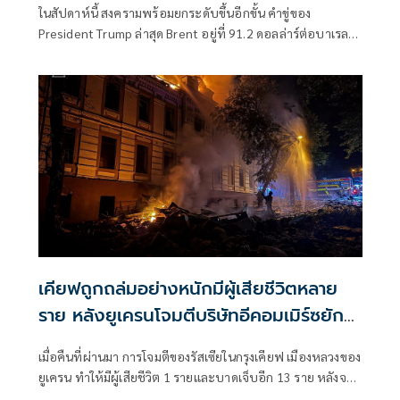
ในสัปดาห์นี้ สงครามพร้อมยกระดับขึ้นอีกขั้น คำขู่ของ
President Trump ล่าสุด Brent อยู่ที่ 91.2 ดอลล่าร์ต่อบาเรล
จากการยิงเรือขนสินค้า เรือบรรทุกน้ำมัน การเริ่มตอบโต้ไปมา
ของ 2 ฝ่าย
เคียฟถูกถล่มอย่างหนักมีผู้เสียชีวิตหลาย
ราย หลังยูเครนโจมตีบริษัทอีคอมเมิร์ซยักษ์
ใหญ่ของรัสเซีย
เมื่อคืนที่ผ่านมา การโจมตีของรัสเซียในกรุงเคียฟ เมืองหลวงของ
ยูเครน ทำให้มีผู้เสียชีวิต 1 รายและบาดเจ็บอีก 13 ราย หลังจาก
ที่เคียฟส่งโดรนโจมตีคลังสินค้าอีคอมเมิร์ซในรัสเซียอย่างหนัก