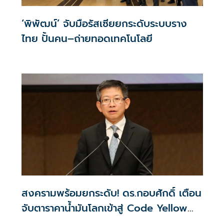
‘พิพัฒน์’ จับมือรัสเซียยกระดับระบบราง
ไทย ปั้นคน–ถ่ายทอดเทคโนโลยี
สงครามพร้อมยกระดับ! ดร.กอบศักดิ์ เตือน
จับตาราคาน้ำมันโลกเข้าสู่ Code Yellow
อีกครั้ง