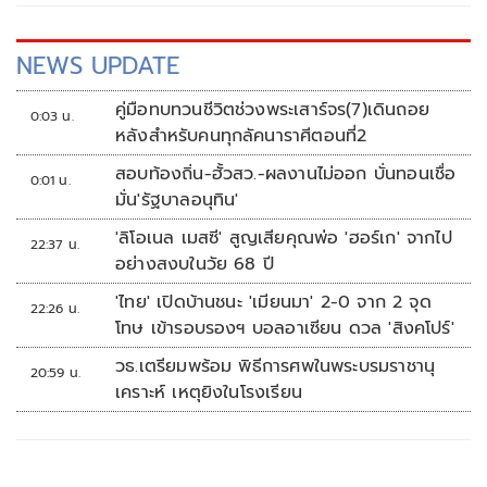
NEWS UPDATE
คู่มือทบทวนชีวิตช่วงพระเสาร์จร(7)เดินถอย
0:03 น.
หลังสำหรับคนทุกลัคนาราศีตอนที่2
สอบท้องถิ่น-ฮั้วสว.-ผลงานไม่ออก บั่นทอนเชื่อ
0:01 น.
มั่น'รัฐบาลอนุทิน'
'ลิโอเนล เมสซี' สูญเสียคุณพ่อ 'ฮอร์เก' จากไป
22:37 น.
อย่างสงบในวัย 68 ปี
'ไทย' เปิดบ้านชนะ 'เมียนมา' 2-0 จาก 2 จุด
22:26 น.
โทษ เข้ารอบรองฯ บอลอาเซียน ดวล 'สิงคโปร์'
วธ.เตรียมพร้อม พิธีการศพในพระบรมราชานุ
20:59 น.
เคราะห์ เหตุยิงในโรงเรียน