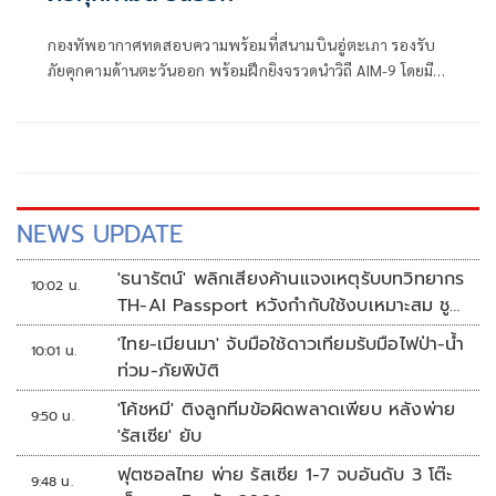
กองทัพอากาศทดสอบความพร้อมที่สนามบินอู่ตะเภา รองรับ
ภัยคุกคามด้านตะวันออก พร้อมฝึกยิงจรวดนำวิถี AIM-9 โดยมี
เครื่องบินกริฟเพน เอฟ-16 และอัลฟ่าเจ็ท เข้าร่วมภารกิจ
NEWS UPDATE
'ธนารัตน์' พลิกเสียงค้านแจงเหตุรับบทวิทยากร
10:02 น.
TH-AI Passport หวังกำกับใช้งบเหมาะสม ชู
จุดเด่นคนไทยได้ใช้ AI ระดับโปร ลดเหลื่อมล้ำ
'ไทย-เมียนมา' จับมือใช้ดาวเทียมรับมือไฟป่า-น้ำ
10:01 น.
ทางเทคโนโลยี เซฟงบไปกว่า900ล้าน เชื่อหาก
ท่วม-ภัยพิบัติ
ใช้เต็มที่เอกชนขาดทุนย่อยยับ
'โค้ชหมี' ติงลูกทีมข้อผิดพลาดเพียบ หลังพ่าย
9:50 น.
'รัสเซีย' ยับ
ฟุตซอลไทย พ่าย รัสเซีย 1-7 จบอันดับ 3 โต๊ะ
9:48 น.