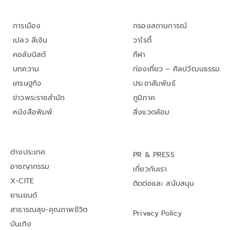
การเมือง
กรองสถานการณ์
เปลว สีเงิน
วาไรตี้
คอลัมนิสต์
กีฬา
บทความ
ท่องเที่ยว – ศิลปวัฒนธรรม
เศรษฐกิจ
ประชาสัมพันธ์
ข่าวพระราชสำนัก
ภูมิภาค
หนังสือพิมพ์
สิ่งแวดล้อม
ต่างประเทศ
PR & PRESS
อาชญากรรม
เกี่ยวกับเรา
X-CITE
ติดต่อและ สนับสนุน
ยานยนต์
สาธารณสุข-คุณภาพชีวิต
Privacy Policy
บันเทิง