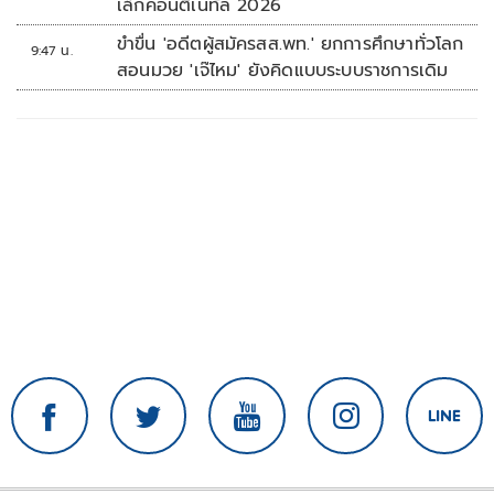
เล็กคอนติเนทัล 2026
ขำขื่น 'อดีตผู้สมัครสส.พท.' ยกการศึกษาทั่วโลก
9:47 น.
สอนมวย 'เจ๊ไหม' ยังคิดแบบระบบราชการเดิม