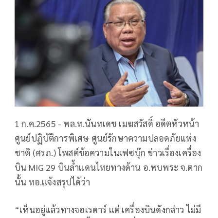
1 ก.ค.2565 - พล.ท.นันทเดช เมฆสวัสดิ์ อดีตหัวหน้า
ศูนย์ปฏิบัติการพิเศษ ศูนย์รักษาความปลอดภัยแห่ง
ชาติ (ศรภ.) โพสต์ข้อความในเฟซบุ๊ก ข่าวเรื่องเครื่อง
บิน MIG 29 บินล้ำแดนไทยทางด้าน อ.พบพระ จ.ตาก
นั้น ทอ.แจ้งสรุปได้ว่า
“เห็นอยู่แล้วทางจอเรดาร์ แต่ เครื่องบินดังกล่าว ไม่มี