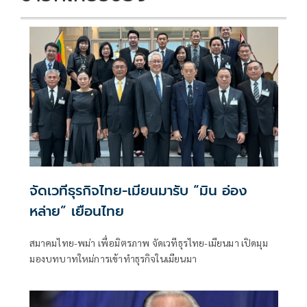
จัดเวทีธุรกิจไทย-เมียนมารับ “มิน อ่อง
หล่าย” เยือนไทย
สมาคมไทย-พม่า เพื่อมิตรภาพ จัดเวทีธุรไทย-เมียนมา เปิดมุม
มองบทบาทใหม่การเข้าทำธุรกิจในเมียนมา