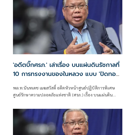
'อดีตบิ๊กศรภ.' เล่าเรื่อง บนแผ่นดินรัชกาลที่
10 การทรงงานของในหลวง แบบ 'ปิดทอง
หลังพระ'
พล.ท.นันทเดช เมฆสวัสดิ์ อดีตหัวหน้าศูนย์ปฏิบัติการพิเศษ
ศูนย์รักษาความปลอดภัยแห่งชาติ (ศรภ.) เรื่อง บนแผ่นดิน
รัชกาลที่ 10 มีเนื้อหาดังนี้