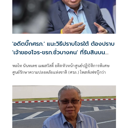
'อดีตบิ๊กศรภ.' แนะวิธีปราบโจรใต้ ต้องปราบ
'เจ้าของโจร-ขรก.ชั่วบางคน' ที่รับสินบน
เจ้าของโจร
พลโท นันทเดช เมฆสวัสดิ์ อดีตหัวหน้าศูนย์ปฏิบัติการพิเศษ
ศูนย์รักษาความปลอดภัยแห่งชาติ (ศรภ.) โพสต์เฟซบุ๊กว่า