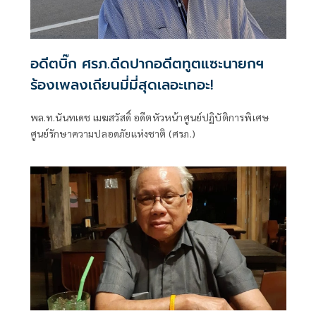
อดีตบิ๊ก ศรภ.ดีดปากอดีตทูตแซะนายกฯ
ร้องเพลงเถียนมี่มี่สุดเลอะเทอะ!
พล.ท.นันทเดช เมฆสวัสดิ์ อดีตหัวหน้าศูนย์ปฏิบัติการพิเศษ
ศูนย์รักษาความปลอดภัยแห่งชาติ (ศรภ.)