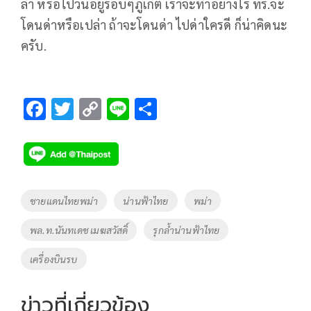
ลำ หรือไปวนอยู่รอบๆภูเก็ต เราจะทำอย่างไร ทร.จะ
โดนด่าหรือเปล่า ถ้าจะโดนด่า ไปด่าใครดี ก็น่าคิดนะ
ครับ.
F
T
C
Li
S
ac
wi
o
n
h
e
tt
p
e
ar
b
er
y
e
o
Li
Tags
ชายแดนไทยพม่า
น่านฟ้าไทย
พม่า
o
n
พล.ท.นันทเดช เมฆสวัสดิ์
รุกล้ำน่านฟ้าไทย
k
k
เครื่องบินรบ
ข่าวที่เกี่ยวข้อง