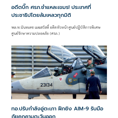
อดีตบิ๊ก ศรภ.ชำแหละเขมร! ประเทศที่
ประชาธิปไตยล้มเหลวทุกมิติ
พล.ท.นันทเดช เมฆสวัสดิ์ อดีตหัวหน้าศูนย์ปฏิบัติการพิเศษ
ศูนย์รักษาความปลอดภัย (ศรภ.)
ทอ.ปรับกำลังอู่ตะเภา ฝึกยิง AIM-9 รับมือ
ภัยคุกคามตะวันออก