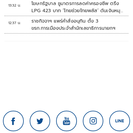
โฆษกรัฐบาล ชูมาตรการลดค่าครองชีพ ตรึง
13:32 น.
LPG 423 บาท ‘ไทยช่วยไทยพลัส’ ดันเงินหมุน
แสนล้าน
ราชกิจจาฯ แพร่คำสั่งอนุทิน ตั้ง 3
12:37 น.
ขรก.การเมืองประจำสำนักเลขาธิการนายกฯ