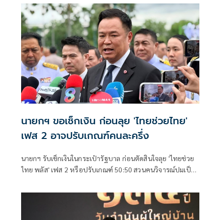
ไทยพลัสหรือไม่
นายกฯ ขอเช็กเงิน ก่อนลุย 'ไทยช่วยไทย'
เฟส 2 อาจปรับเกณฑ์คนละครึ่ง
นายกฯ รับเช็กเงินในกระเป๋ารัฐบาล ก่อนตัดสินใจลุย 'ไทยช่วย
ไทย พลัส' เฟส 2 หรือปรับเกณฑ์ 50:50 สวนคนวิจารณ์ปมเป็น
ภาระประชาชน ชี้การค้า-จีดีพี พุ่งไม่พูดถึง ยันสถานะคลังยัง
แข็งแรง