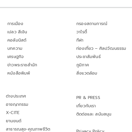
การเมือง
กรองสถานการณ์
เปลว สีเงิน
วาไรตี้
คอลัมนิสต์
กีฬา
บทความ
ท่องเที่ยว – ศิลปวัฒนธรรม
เศรษฐกิจ
ประชาสัมพันธ์
ข่าวพระราชสำนัก
ภูมิภาค
หนังสือพิมพ์
สิ่งแวดล้อม
ต่างประเทศ
PR & PRESS
อาชญากรรม
เกี่ยวกับเรา
X-CITE
ติดต่อและ สนับสนุน
ยานยนต์
สาธารณสุข-คุณภาพชีวิต
Privacy Policy