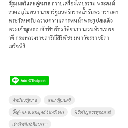
รัฐมนตรีและคู่สมรส ถวายเครื่องไทยธรรม พระสงฆ์
สวดอนุโมทนา นายกรัฐมนตรีกรวดน้ำรับพร กราบลา
พระรัตนตรัย ถวายความเคารพหน้าพระรูปสมเด็จ
พระเจ้าลูกเธอ เจ้าฟ้าพัชรกิติยาภา นเรนทิราเทพย
วดี กรมหลวงราชสาริณีสิริพัชร มหาวัชรราชธิดา
เสร็จพิธี
Tags
ทำเนียบรัฐบาล
นายกรัฐมนตรี
บิ๊กตู่-พล.อ.ประยุทธ์ จันทร์โอชา
พิธีเจริญพระพุทธมนต์
เจ้าฟ้าพัชรกิติยาภาฯ'