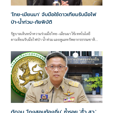
'ไทย-เมียนมา' จับมือใช้ดาวเทียมรับมือไฟ
ป่า-น้ำท่วม-ภัยพิบัติ
รัฐบาลเดินหน้าความร่วมมือไทย–เมียนมา ใช้เทคโนโลยี
ดาวเทียมรับมือไฟป่า น้ำท่วม และดูแลทรัพยากรธรรมชาติ
ชายแดน ยกระดับการจัดการภัยพิบัติและสิ่งแวดล้อมร่วมกัน
ตัดจบ 'โกงสอบท้องถิ่น' ซ้ำรอย 'ฮั้ว สว.'