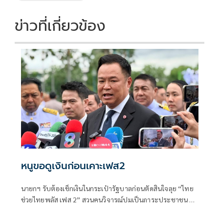
ข่าวที่เกี่ยวข้อง
หนูขอดูเงินก่อนเคาะเฟส2
นายกฯ รับต้องเช็กเงินในกระเป๋ารัฐบาลก่อนตัดสินใจลุย “ไทย
ช่วยไทยพลัส เฟส 2” สวนคนวิจารณ์ปมเป็นภาระประชาชน ชี้
การค้า-จีดีพีพุ่งไม่พูดถึง “ศุภจี” รอถก “เอกนิติ” ดันไทยเที่ยว