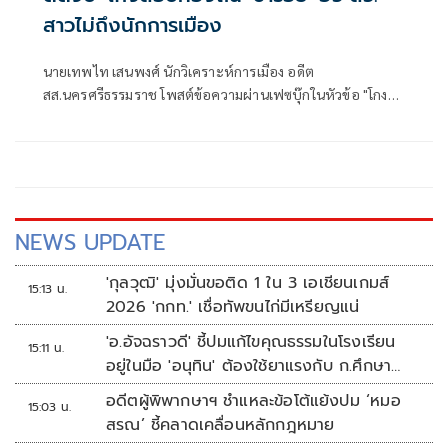
สาวไม่ถึงนักการเมือง
นายเทพไท เสนพงศ์ นักวิเคราะห์การเมือง อดีต
สส.นครศรีธรรมราช โพสต์ข้อความผ่านเฟซบุ๊กในหัวข้อ "โกง
สว.-โกงสอบท้องถิ่น ตัดจบ ไม่ถึงนักการเมือง โดยระบุว่า
NEWS UPDATE
'กุลวุฒิ' มุ่งมั่นขอติด 1 ใน 3 เอเชียนเกมส์
15:13 น.
2026 'กกท.' เชื่อทัพขนไก่มีเหรียญแน่
'อ.อัจฉราวดี' ชี้ปมแก้ไขคุณธรรมในโรงเรียน
15:11 น.
อยู่ในมือ 'อนุทิน' ต้องใช้ยาแรงกับ ก.ศึกษา
เรื่องปืนแค่ปลายเหตุ
อดีตผู้พิพากษาฯ ชำแหละข้อโต้แย้งปม ‘หมอ
15:03 น.
สรณ’ ชี้คลาดเคลื่อนหลักกฎหมาย