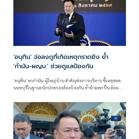
'อนุทิน' จ่อลงดูที่เกิดเหตุกราดยิง ย้ำ
'กำนัน-ผญบ.' ช่วยดูแลป้องกัน
'อนุทิน' ยกกำนัน-ผู้ใหญ่บ้าน สำคัญต่อการบริหาร ชี้เหตุสลด
นนทบุรีในฐานะนักปกครองต้องป้องกัน ย้ำห้ามพกปืน ล้อม
คอกแล้วแต่ยังเล็ดลอดได้ ขอร่วมมือดูแลพื้นที่เข้ม เตรียมรุดลงดู
ที่เกิดเหตุ