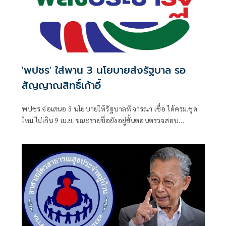
'พปชร' ใส่พาน 3 นโยบายส่งรัฐบาล รอ
สัญญาณสิทธิ์เก้าอี้
พปชร.จ่อเสนอ 3 นโยบายให้รัฐบาลพิจารณา เชื่อ ได้ครม.ชุด
ใหม่ ไม่เกิน 9 เม.ย. ขณะรายชื่อยังอยู่ขั้นตอนตรวจสอบ
คุณสมบัติ ส่วนพรรคจะได้นั่งเก้าอี้ไหน ขอรอรัฐบาลแจ้งอีกครั้ง