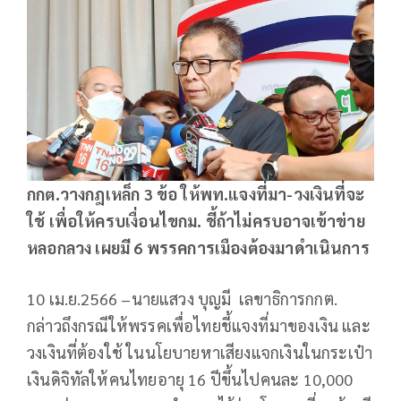
กกต.วางกฎเหล็ก 3 ข้อ ให้พท.แจงที่มา-วงเงินที่จะ
ใช้ เพื่อให้ครบเงื่อนไขกม. ชี้ถ้าไม่ครบอาจเข้าข่าย
หลอกลวง เผยมี 6 พรรคการเมืองต้องมาดำเนินการ
10 เม.ย.2566 –นายแสวง บุญมี เลขาธิการกกต.
กล่าวถึงกรณีให้พรรคเพื่อไทยชี้แจงที่มาของเงิน และ
วงเงินที่ต้องใช้ ในนโยบายหาเสียงแจกเงินในกระเป๋า
เงินดิจิทัลให้​คนไทยอายุ 16 ปีขึ้นไปคนละ 10,000