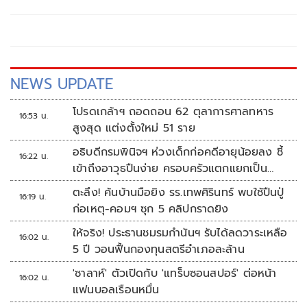
NEWS UPDATE
โปรดเกล้าฯ ถอดถอน 62 ตุลาการศาลทหาร
16:53 น.
สูงสุด แต่งตั้งใหม่ 51 ราย
อธิบดีกรมพินิจฯ ห่วงเด็กก่อคดีอายุน้อยลง ชี้
16:22 น.
เข้าถึงอาวุธปืนง่าย ครอบครัวแตกแยกเป็น
ชนวนสำคัญ
ตะลึง! ค้นบ้านมือยิง รร.เทพศิรินทร์ พบใช้ปืนปู่
16:19 น.
ก่อเหตุ-คอมฯ ซุก 5 คลิปกราดยิง
ให้จริง! ประธานชมรมกำนันฯ รับได้ลดวาระเหลือ
16:02 น.
5 ปี วอนฟื้นกองทุนสตรีอำเภอละล้าน
'ซาลาห์' ตัวเปิดกับ 'แทร็บซอนสปอร์' ต่อหน้า
16:02 น.
แฟนบอลเรือนหมื่น