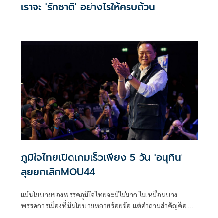
เราจะ 'รักชาติ' อย่างไรให้ครบถ้วน
ภูมิใจไทยเปิดเกมเร็วเพียง 5 วัน 'อนุทิน'
ลุยยกเลิกMOU44
แม้นโยบายของพรรคภูมิใจไทยจะมีไม่มาก ไม่เหมือนบาง
พรรคการเมืองที่มีนโยบายหลายร้อยข้อ แต่คำถามสำคัญคือ จะ
ทำได้จริงตามที่หาเสียงไว้ห