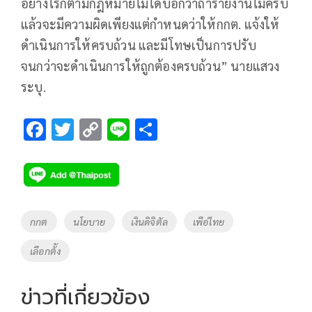
อย่างไรก็ตามกฎหมายไม่ได้บอกว่าถ้ารายงานไม่ครบ
แล้วจะมีความผิดเพียงแต่กำหนดว่าให้กกต. แจ้งให้
ดำเนินการให้ครบถ้วน และมีโทษเป็นการปรับ
จนกว่าจะดำเนินการให้ถูกต้องครบถ้วน” นายแสวง
ระบุ.
F
T
C
Li
S
ac
wi
o
n
h
e
tt
p
e
ar
b
er
y
e
o
Li
Tags
กกต
นโยบาย
เงินดิจิตัล
เพือ่ไทย
o
n
เลือกต้ัง
k
k
ข่าวที่เกี่ยวข้อง