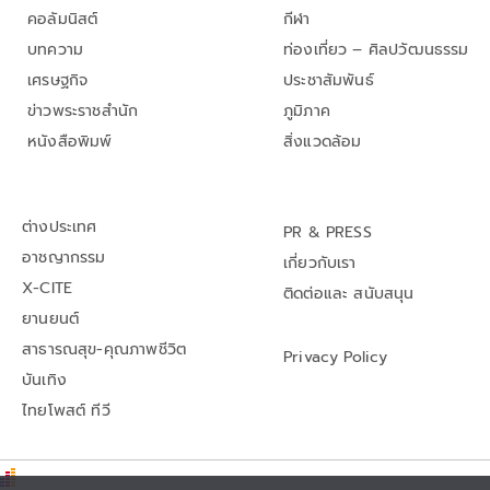
คอลัมนิสต์
กีฬา
บทความ
ท่องเที่ยว – ศิลปวัฒนธรรม
เศรษฐกิจ
ประชาสัมพันธ์
ข่าวพระราชสำนัก
ภูมิภาค
หนังสือพิมพ์
สิ่งแวดล้อม
ต่างประเทศ
PR & PRESS
อาชญากรรม
เกี่ยวกับเรา
X-CITE
ติดต่อและ สนับสนุน
ยานยนต์
สาธารณสุข-คุณภาพชีวิต
Privacy Policy
บันเทิง
ไทยโพสต์ ทีวี