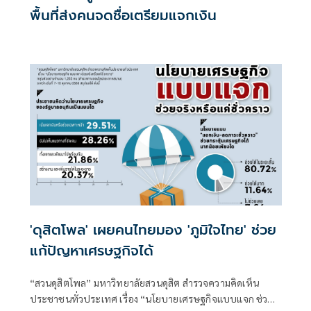
พื้นที่ส่งคนจดชื่อเตรียมแจกเงิน
'ดุสิตโพล' เผยคนไทยมอง 'ภูมิใจไทย' ช่วย
แก้ปัญหาเศรษฐกิจได้
“สวนดุสิตโพล” มหาวิทยาลัยสวนดุสิต สำรวจความคิดเห็น
ประชาชนทั่วประเทศ เรื่อง “นโยบายเศรษฐกิจแบบแจก ช่วย