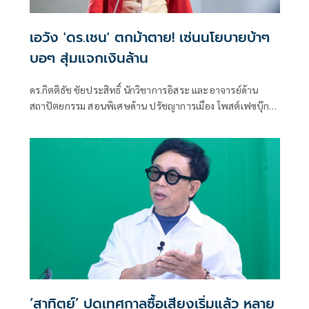
เอวัง 'ดร.เชน' ตกม้าตาย! เซ่นนโยบายบ้าๆ
บอๆ สุ่มแจกเงินล้าน
ดร.กิตติธัช ชัยประสิทธิ์ นักวิชาการอิสระ และอาจารย์ด้าน
สถาปัตยกรรม สอนพิเศษด้าน ปรัชญาการเมือง โพสต์เฟซบุ๊กว่า
พ
‘สาทิตย์’ ปูดเทศกาลซื้อเสียงเริ่มแล้ว หลาย