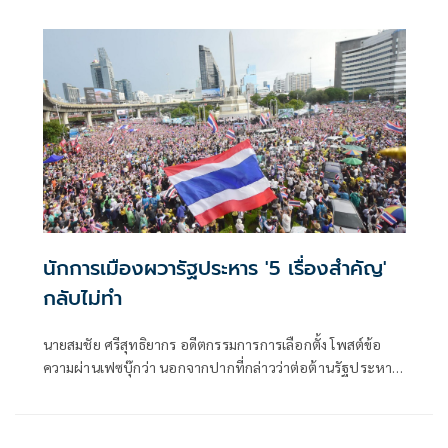
จริงหรือแค่ชั่วคราว”กลุ่มตัวอย่าง จำนวน 1,203 คน (สำรวจ
ทางออนไลน์และภาคสนาม) ระหว่างวันที่ 7-10 ตุลาคม 2568
พบว่า กลุ่มตัวอย่างมองว่านโยบายเ
นักการเมืองผวารัฐประหาร '5 เรื่องสำคัญ'
กลับไม่ทำ
นายสมชัย ศรีสุทธิยากร อดีตกรรมการการเลือกตั้ง โพสต์ข้อ
ความผ่านเฟซบุ๊กว่า นอกจากปากที่กล่าวว่าต่อต้านรัฐประหาร
นักการเมืองต้องช่วยกันใช้กลไกในระบอบประชาธิปไตยเพื่อ
แก้ไขปัญหาบ้านเมืองด้วย