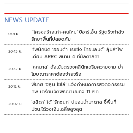
NEWS UPDATE
“โครงสร้างเก่า-คนใหม่”บีอาร์เอ็น รัฐตรึงกำลัง
0:01 น.
รักษาพื้นที่ปลอดภัย
ทัพนักบิด 'ฮอนด้า เรซซิ่ง ไทยแลนด์' ลุ้นล่าโพ
20:43 น.
เดียม ARRC สนาม 4 ที่มัลดาลิกา
‘ศุภมาส’ สั่งเข้มตรวจคลินิกเสริมความงาม ย้ำ
20:32 น.
โฆษณาราคาต้องจ่ายจริง
พี่ชาย 'ฮลุน โซโล่' แจ้งกำหนดการสวดอภิธรรม
20:12 น.
ศพ เตรียมจัดพิธีฌาปนกิจ 11 ส.ค.
'ลลิดา' โต้ 'รักชนก' ปมงบน้ำบาดาล ชี้พื้นที่
20:07 น.
ปชน.ได้วงเงินเฉลี่ยสูงสุด