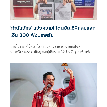
'กำนันจักร' แจ้งความ! โดนบัญชีผีถล่มแจก
เงิน 300 ฟังปราศรัย
นายวีระพงศ์ จิตเขม้น กำนันตำบลฉลอง อำเภอสิชล
นครศรีธรรมราช ฝในฐานะผู้เสียหาย ได้นำหลักฐานเข้าแจ้ง
ความร้องทุกข์กับ พันตำรวจโทปิยวัชร จีนอ่วม