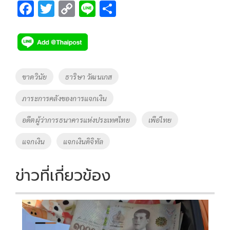
F
T
C
Li
S
ac
wi
o
n
h
e
tt
p
e
ar
b
er
y
e
o
Li
Tags
ขาดวินัย
ธาริษา วัฒนเกส
o
n
ภาระการคลังของการแจกเงิน
k
k
อดีตผู้ว่าการธนาคารแห่งประเทศไทย
เพือ่ไทย
แจกเงิน
แจกเงินดิจิทัล
ข่าวที่เกี่ยวข้อง