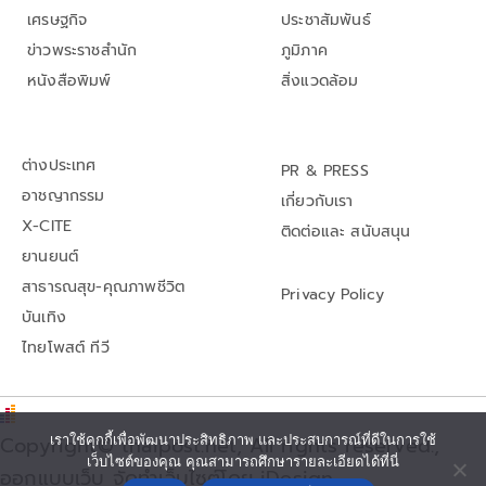
เศรษฐกิจ
ประชาสัมพันธ์
ข่าวพระราชสำนัก
ภูมิภาค
หนังสือพิมพ์
สิ่งแวดล้อม
ต่างประเทศ
PR & PRESS
อาชญากรรม
เกี่ยวกับเรา
X-CITE
ติดต่อและ สนับสนุน
ยานยนต์
สาธารณสุข-คุณภาพชีวิต
Privacy Policy
บันเทิง
ไทยโพสต์ ทีวี
Copyright© thaipost.net, All rights reserved.,
เราใช้คุกกี้เพื่อพัฒนาประสิทธิภาพ และประสบการณ์ที่ดีในการใช้
เว็บไซต์ของคุณ คุณสามารถศึกษารายละเอียดได้ที่นี่
ออกแบบเว็บ จัดทำเว็บไซต์โดย iDesign