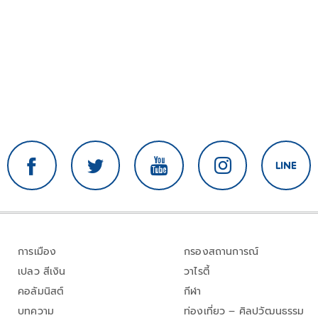
การเมือง
กรองสถานการณ์
เปลว สีเงิน
วาไรตี้
คอลัมนิสต์
กีฬา
บทความ
ท่องเที่ยว – ศิลปวัฒนธรรม