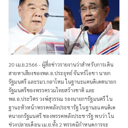
20 เม.ย.2566 - ผู้สื่อข่าวรายงานว่าสำหรับการเดิน
สายหาเสียงของพล.อ.ประยุทธ์ จันทร์โอชา นายก
รัฐมนตรี และรมว.กลาโหม ในฐานะแคนดิเดตนายก
รัฐมนตรีของพรรครวมไทยสร้างชาติ และ
พล.อ.ประวิตร วงษ์สุวรรณ รองนายกฯรัฐมนตรี ใน
ฐานะหัวหน้าพรรคพลังประชารัฐ ในฐานะแคนดิเด
ตนายกรัฐมนตรี ของพรรคพลังประชารัฐ พบว่า ใน
ช่วงปลายเดือน เม.ย.ทั้ง 2 พรรคมีกำหนดการจะ