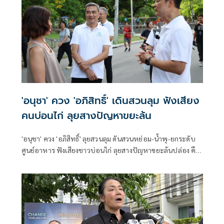
'อนุชา' ควง 'อภิสิทธิ์' เดินสวนลุม ฟังเสียง
คนบ่อนไก่ ลุยสางปัญหาขยะล้น
'อนุชา' ควง 'อภิสิทธิ์' ลุยสวนลุม ดันสวนหย่อม-น้ำพุ-ยกระดับ
ศูนย์อาหาร ฟังเสียงชาวบ่อนไก่ ลุยสางปัญหาขยะล้นปล่อง คืน
คุณภาพชีวิตให้ดีขึ้น