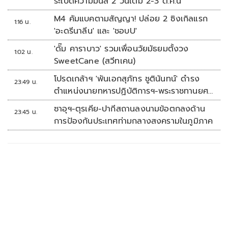
ระเบิดความมันส์ 2 วันเต็ม 2-3 ต.ค.นี้
M4 คัมแบคตามสัญญา! ปล่อย 2 ซิงเกิลแรก
1:16 น.
'อะดรีนาลีน' และ 'ชอบU'
'ดั๊ม คาราบาว' รวมเพื่อนวัยมัธยมตั้งวง
1:02 น.
SweetCane (สวีทเคน)
โปรดเกล้าฯ 'พันเอกสุภัทร ชูตินันทน์' ดำรง
23:49 น.
ตำแหน่งนายทหารปฏิบัติการฯ-พระราชทานยศ
'พลตรี'
ซาอุฯ-ตุรเคีย-ปากีสถานลงนามข้อตกลงด้าน
23:45 น.
การป้องกันประเทศท่ามกลางสงครามในภูมิภาค