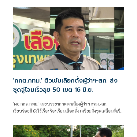
วันอาทิตย์นี้
'กกต.กทม.' ติวเข้มเลือกตั้งผู้ว่าฯ-สก. ส่ง
ชุดจู่โจมเร็วลุย 50 เขต 16 มิ.ย.
'ผอ.กกต.กทม.' เผยบรรยากาศหาเสียงผู้ว่าฯ กทม.-สก.
เรียบร้อยดี ยังไร้เรื่องร้องเรียนเลือกตั้ง เตรียมตั้งชุดเคลื่อนที่เร็ว
50 ชุด ลุยปฏิบัติหน้าที่ 50 เขต 16 มิ.ย.นี้