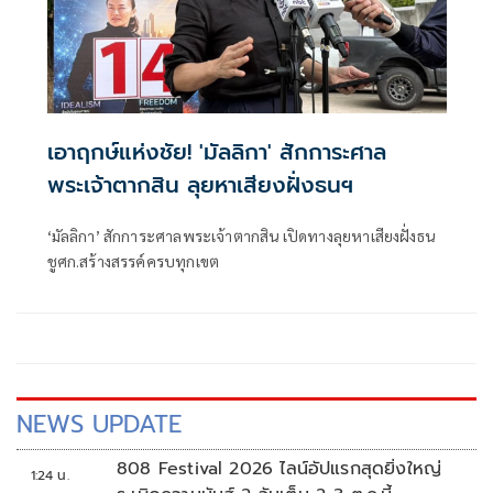
เอาฤกษ์แห่งชัย! 'มัลลิกา' สักการะศาล
พระเจ้าตากสิน ลุยหาเสียงฝั่งธนฯ
‘มัลลิกา’ สักการะศาลพระเจ้าตากสิน เปิดทางลุยหาเสียงฝั่งธน
ชูศก.สร้างสรรค์ครบทุกเขต
NEWS UPDATE
808 Festival 2026 ไลน์อัปแรกสุดยิ่งใหญ่
1:24 น.