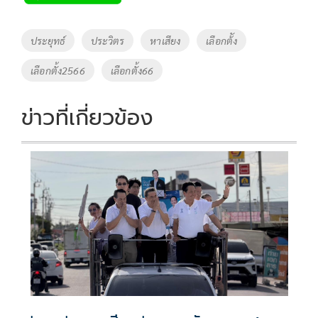
b
er
y
e
o
Li
Tags
ประยุทธ์
ประวิตร
หาเสียง
เลือกต้ัง
o
n
เลือกตั้ง2566
เลือกตั้ง66
k
k
ข่าวที่เกี่ยวข้อง