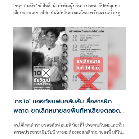
'อนุชา' ผนึก 'อภิสิทธิ์' นำทัพทีมผู้บริหารประชาธิปัตย์ลุยหา
เสียงคลองเตย-อโศก ยันไม่หวั่นกระแสโพล พร้อมเร่งเครื่องชู
นโยบายอนาคตคนกรุงเทพ
'ดร.โจ' ขออภัยแฟนคลับส้ม สื่อสารผิด
พลาด ยกเลิกหมายลงพื้นที่หาเสียงตลอด
วันอาทิตย์
ดร.โจ้โพสต์กราบขออภัยพ่อแม่พี่น้องที่ไปรอพบกับผมและทีม
พรรคประชาชนในวันนี้ ทางผมต้องขอยกเลิกหมายลงพื้นที่ใน