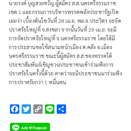
นายรงค์ บุญสวยขวัญ ผู้สมัคร ส.ส.นครศรีธรรมราช
เขต 1 และกรรมการบริหารพรรคพลังประชารัฐเปิด
เผยว่า เบื้องต้นใฃวันที่ 28 เม.ย. พล.อ.ประวิตร จะจัด
ปราศรัยใหญ่ที่ จ.สงขลา จากนั้นวันที่ 29 เม.ย. จะมี
การจัดปราศรัยใหญ่ที่ จ.นครศรีธรรมราช โดยได้มี
การประสานขอใช้สนามหน้าเมือง ต.คลัง อ.เมือง
นครศรีธรรมราช ขณะนี้ผู้สมัคร ส.ส.ของพรรคได้
ประชาสัมพันธ์เชิญชวนประชาชนเข้าร่วมฟังการ
ปราศรัยในครั้งนี้ด้วย คาดว่าจะมีประชาชนมาร่วมฟัง
การปราศรัยกว่า 1 หมื่นคน
F
T
C
Li
S
ac
wi
o
n
h
e
tt
p
e
ar