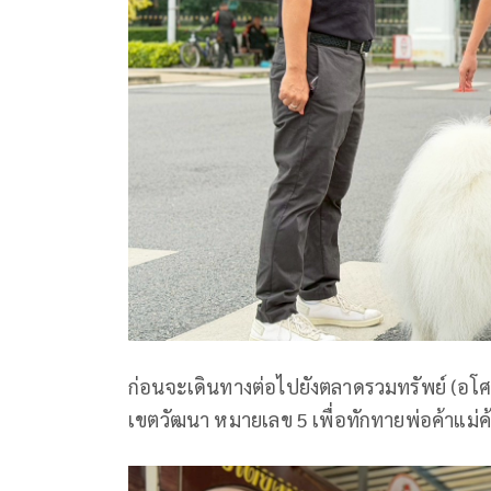
ก่อนจะเดินทางต่อไปยังตลาดรวมทรัพย์ (อโศก)
เขตวัฒนา หมายเลข 5 เพื่อทักทายพ่อค้าแม่ค