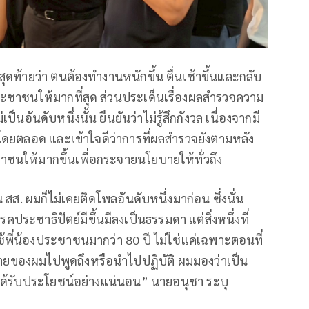
ุดท้ายว่า ตนต้องทำงานหนักขึ้น ตื่นเช้าขึ้นและกลับ
งประชาชนให้มากที่สุด ส่วนประเด็นเรื่องผลสำรวจความ
อันดับหนึ่งนั้น ยืนยันว่าไม่รู้สึกกังวล เนื่องจากมี
ดยตลอด และเข้าใจดีว่าการที่ผลสำรวจยังตามหลัง
ชาชนให้มากขึ้นเพื่อกระจายนโยบายให้ทั่วถึง
 สส. ผมก็ไม่เคยติดโพลอันดับหนึ่งมาก่อน ซึ่งนั่น
ระชาธิปัตย์มีขึ้นมีลงเป็นธรรมดา แต่สิ่งหนึ่งที่
้พี่น้องประชาชนมากว่า 80 ปี ไม่ใช่แค่เฉพาะตอนที่
บายของผมไปพูดถึงหรือนำไปปฏิบัติ ผมมองว่าเป็น
จะได้รับประโยชน์อย่างแน่นอน” นายอนุชา ระบุ