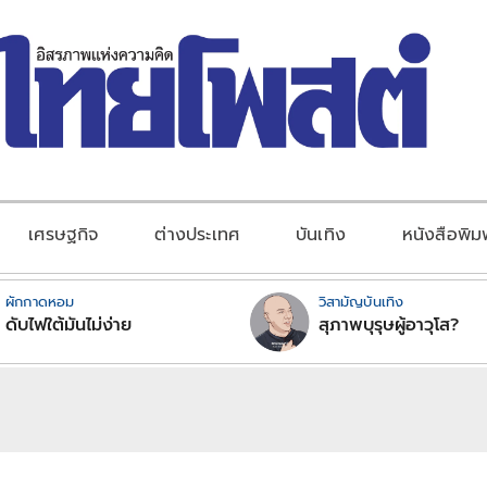
เศรษฐกิจ
ต่างประเทศ
บันเทิง
หนังสือพิม
ผักกาดหอม
วิสามัญบันเทิง
ดับไฟใต้มันไม่ง่าย
สุภาพบุรุษผู้อาวุโส?