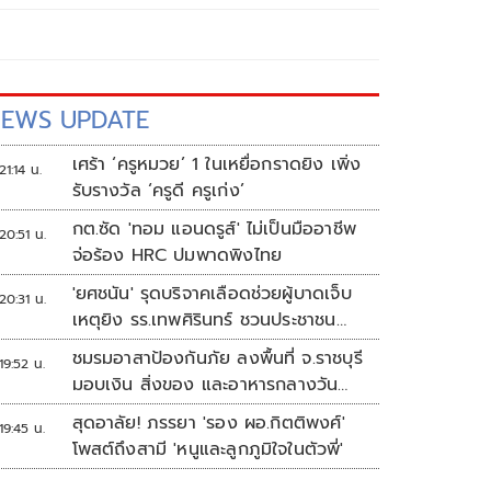
EWS UPDATE
เศร้า ‘ครูหมวย’ 1 ในเหยื่อกราดยิง เพิ่ง
21:14 น.
รับรางวัล ‘ครูดี ครูเก่ง’
กต.ซัด 'ทอม แอนดรูส์' ไม่เป็นมืออาชีพ
20:51 น.
จ่อร้อง HRC ปมพาดพิงไทย
'ยศชนัน' รุดบริจาคเลือดช่วยผู้บาดเจ็บ
20:31 น.
เหตุยิง รร.เทพศิรินทร์ ชวนประชาชน
ร่วมบริจาค
ชมรมอาสาป้องกันภัย ลงพื้นที่ จ.ราชบุรี
19:52 น.
มอบเงิน สิ่งของ และอาหารกลางวัน
แก่โรงเรียนบ้านหนองน้ำใส
สุดอาลัย! ภรรยา 'รอง ผอ.กิตติพงศ์'
19:45 น.
โพสต์ถึงสามี 'หนูและลูกภูมิใจในตัวพี่'