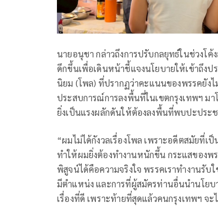
นายอนุชา กล่าวถึงการปรับกลยุทธ์ในช่วงโค้งส
ดึกขึ้นเพื่อเดินหน้าชี้แจงนโยบายให้เข้าถึ
นิยม (โพล) ที่ปรากฏว่าคะแนนของพรรคยังไม่เป็น
ประสบการณ์การลงพื้นที่ในเขตกรุงเทพฯ มาโ
ยิ่งเป็นแรงผลักดันให้ต้องลงพื้นที่พบปะประ
“ผมไม่ได้กังวลเรื่องโพล เพราะอดีตสมัยที่เป็น
ทำให้ผมยิ่งต้องทำงานหนักขึ้น กระแสของพรรคป
พิสูจน์ได้คือความจริงใจ พรรคเราทำงานรับใช
มีตำแหน่ง และการที่ผู้สมัครท่านอื่นนำนโย
เรื่องที่ดี เพราะท้ายที่สุดแล้วคนกรุงเทพฯ 