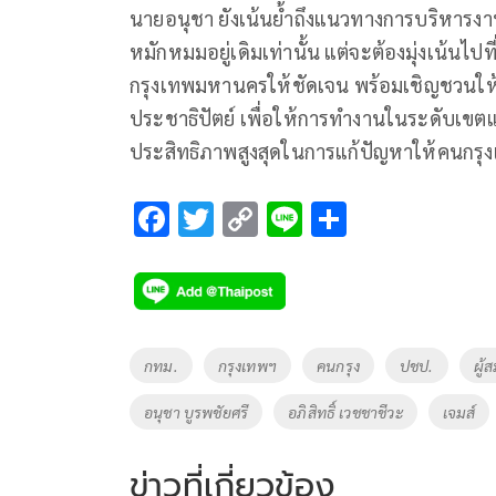
นายอนุชา ยังเน้นย้ำถึงแนวทางการบริหารงานใ
หมักหมมอยู่เดิมเท่านั้น แต่จะต้องมุ่งเน้
กรุงเทพมหานครให้ชัดเจน พร้อมเชิญชวนให้
ประชาธิปัตย์ เพื่อให้การทำงานในระดับเข
ประสิทธิภาพสูงสุดในการแก้ปัญหาให้คนกรุง
F
T
C
Li
S
ac
wi
o
n
h
e
tt
p
e
ar
b
er
y
e
o
Li
Tags
กทม.
กรุงเทพฯ
คนกรุง
ปชป.
ผู้
o
n
อนุชา บูรพชัยศรี
อภิสิทธิ์ เวชชาชีวะ
เจมส์
k
k
ข่าวที่เกี่ยวข้อง