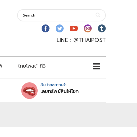
LINE : @THAIPOST
พ์
ไทยโพสต์ ทีวี
คันปากอยากเล่า
เลขทรัพย์สินให้โชค